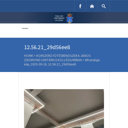
Unitárius Egyház
Weboldala
WhatsApp-kép, 2025-09-16,
12.56.21_29d56ee8
HOME
>
KORSZERŰ FŰTÉSRENDSZER A JÁNOS
ZSIGMOND UNITÁRIUS KOLLÉGIUMBAN
>
WhatsApp-
kép, 2025-09-16, 12.56.21_29d56ee8