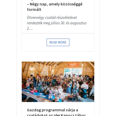
– Négy nap, amely közösséggé
formált
Ötvennégy család részvételével
rendezték meg július 30. és augusztus
2....
READ MORE
Gazdag programmal várja a
családokat az idei Kapocs tábor