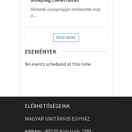
ünnepség Csehétfalván
Hálaadó ünnepséggel emlékeztek meg
a...
READ MORE
ESEMÉNYEK
No events scheduled at this time.
ELÉRHETŐSÉGEINK
MAGYAR UNITÁRIUS EGYHÁZ
Address
-
400105 Kolozsvár, 1989.