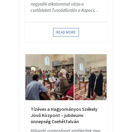
negyedik alkalommal várja a
családokat Tusnádfürdőn a Kapocs...
READ MORE
Tízéves a Hagyományos Székely
Jövő Központ – jubileumi
ünnepség Csehétfalván
Hálaadó ünnepséggel emlékeztek meg