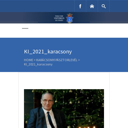
Unitárius Egyház
Weboldala
KI_2021_karacsony
HOME
>
KARÁCSONYI PÁSZTORLEVÉL
>
KI_2021_karacsony