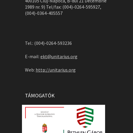
400105 Cluj-Napoca, B-dul 21 Decembrie
1989 nr. 9) Tel/fax: (004)-0264-595927,
(004)-0364-405557
Tel.: (004)-0264-593236
E-mail:
ekt@unitarius.org
Web:
http://unitarius.org
TÁMOGATÓK