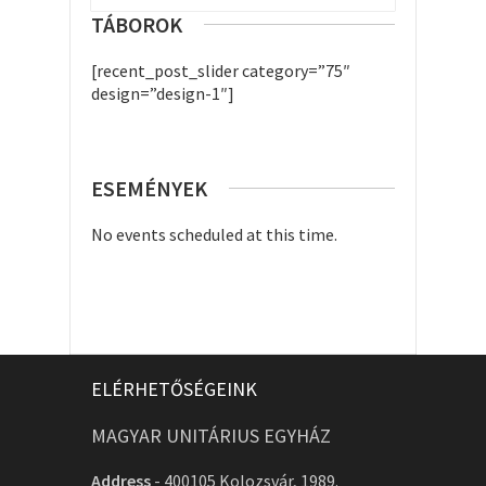
TÁBOROK
[recent_post_slider category=”75″
design=”design-1″]
ESEMÉNYEK
No events scheduled at this time.
ELÉRHETŐSÉGEINK
MAGYAR UNITÁRIUS EGYHÁZ
Address
-
400105 Kolozsvár, 1989.