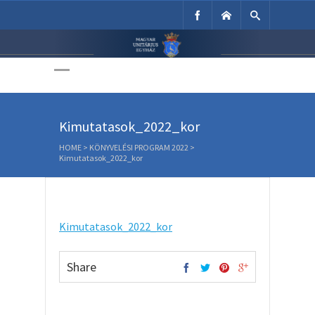
Unitárius Egyház
Weboldala
Kimutatasok_2022_kor
HOME
>
KÖNYVELÉSI PROGRAM 2022
>
Kimutatasok_2022_kor
Kimutatasok_2022_kor
Share