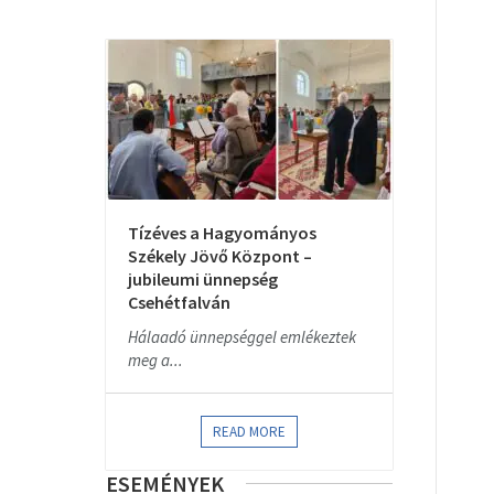
Tízéves a Hagyományos
Székely Jövő Központ –
jubileumi ünnepség
Csehétfalván
Hálaadó ünnepséggel emlékeztek
meg a...
READ MORE
ESEMÉNYEK