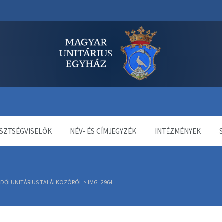
dala
SZTSÉGVISELŐK
NÉV- ÉS CÍMJEGYZÉK
INTÉZMÉNYEK
RDŐI UNITÁRIUS TALÁLKOZÓRÓL
>
IMG_2964