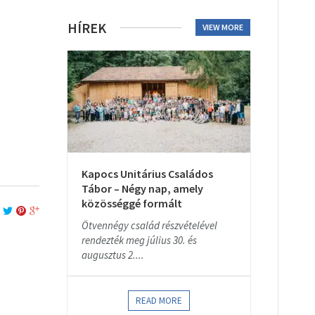
HÍREK
VIEW MORE
Kapocs Unitárius Családos
Tábor – Négy nap, amely
közösséggé formált
Ötvennégy család részvételével
rendezték meg július 30. és
augusztus 2....
READ MORE