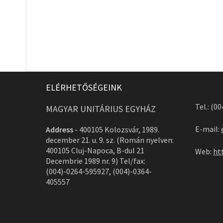
ELÉRHETŐSÉGEINK
Tel.: (0
MAGYAR UNITÁRIUS EGYHÁZ
E-mail:
Address
-
400105 Kolozsvár, 1989.
december 21. u. 9. sz. (Román nyelven:
400105 Cluj-Napoca, B-dul 21
Web:
ht
Decembrie 1989 nr. 9) Tel/fax:
(004)-0264-595927, (004)-0364-
405557