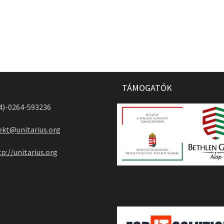
TÁMOGATÓK
04)-0264-593236
ekt@unitarius.org
tp://unitarius.org