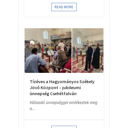
READ MORE
Tízéves a Hagyományos Székely
Jövő Központ – jubileumi
ünnepség Csehétfalván
Hálaadó ünnepséggel emlékeztek meg
a...