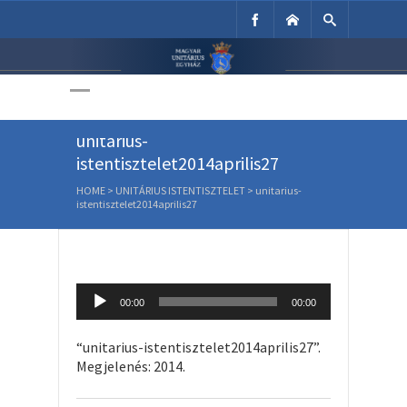
Unitárius Egyház
Weboldala
unitarius-
istentisztelet2014aprilis27
HOME
>
UNITÁRIUS ISTENTISZTELET
>
unitarius-
istentisztelet2014aprilis27
Audio
00:00
00:00
Player
“unitarius-istentisztelet2014aprilis27”.
Megjelenés: 2014.