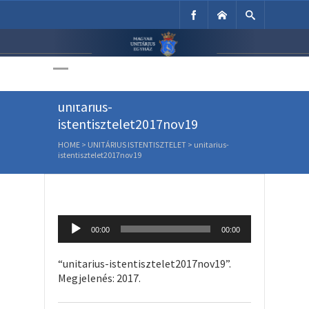
Unitárius Egyház
Weboldala
unitarius-
istentisztelet2017nov19
HOME
>
UNITÁRIUS ISTENTISZTELET
>
unitarius-
istentisztelet2017nov19
Audio
00:00
00:00
Player
“unitarius-istentisztelet2017nov19”.
Megjelenés: 2017.