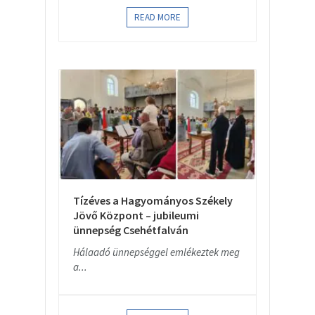
READ MORE
Tízéves a Hagyományos Székely
Jövő Központ – jubileumi
ünnepség Csehétfalván
Hálaadó ünnepséggel emlékeztek meg
a...