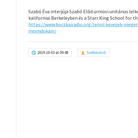
Szabó Éva interjúja Szabó Előd ürmösi unitárius lelké
kaliforniai Berkeleyben és a Starr King School for t
https://www.bocskairadio.org/
lenni-kevesek-meger
nyomdokain/
2019-10-03 at 09:48
Szerkesztok