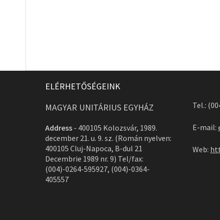
ELÉRHETŐSÉGEINK
Tel.: (0
MAGYAR UNITÁRIUS EGYHÁZ
E-mail:
Address
-
400105 Kolozsvár, 1989.
december 21. u. 9. sz. (Román nyelven:
400105 Cluj-Napoca, B-dul 21
Web:
ht
Decembrie 1989 nr. 9) Tel/fax:
(004)-0264-595927, (004)-0364-
405557