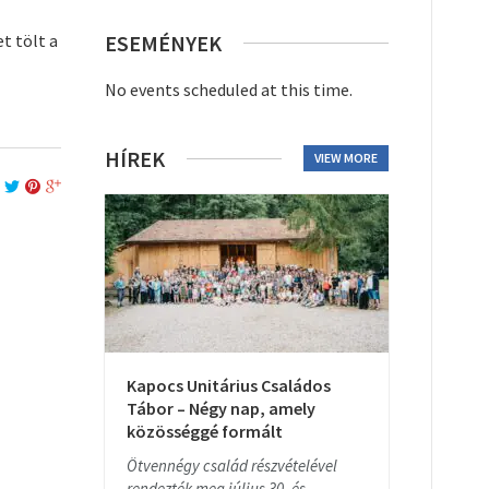
t tölt a
ESEMÉNYEK
No events scheduled at this time.
HÍREK
VIEW MORE
Kapocs Unitárius Családos
Tábor – Négy nap, amely
közösséggé formált
Ötvennégy család részvételével
rendezték meg július 30. és