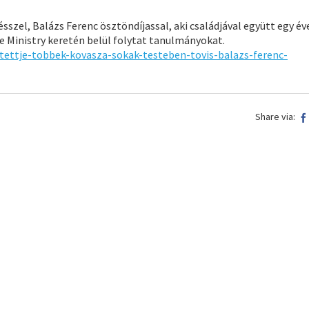
sszel, Balázs Ferenc ösztöndíjassal, aki családjával együtt egy éve
he Ministry keretén belül folytat tanulmányokat.
tettje-
tobbek-kovasza-sokak-testeben-
tovis-balazs-ferenc-
Share via: