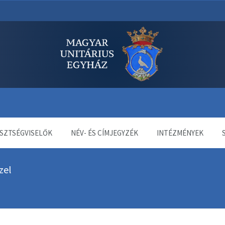
dala
SZTSÉGVISELŐK
NÉV- ÉS CÍMJEGYZÉK
INTÉZMÉNYEK
zel