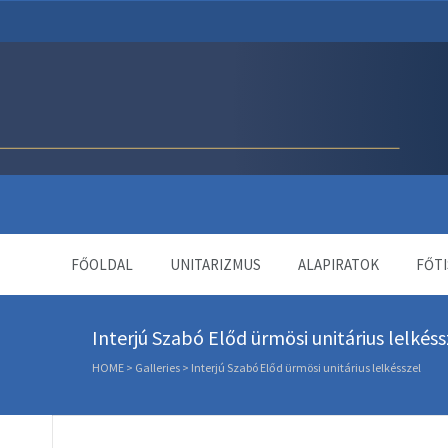
Unitárius Egyház Webol
FŐOLDAL
UNITARIZMUS
ALAPIRATOK
FŐTI
Interjú Szabó Előd ürmösi unitárius lelkéss
HOME
>
Galleries
>
Interjú Szabó Előd ürmösi unitárius lelkésszel