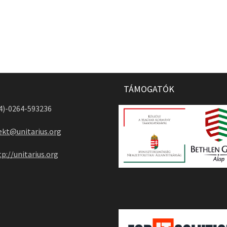
TÁMOGATÓK
04)-0264-593236
ekt@unitarius.org
tp://unitarius.org