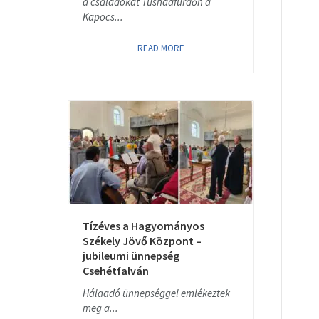
a családokat Tusnádfürdőn a
Kapocs...
READ MORE
Tízéves a Hagyományos
Székely Jövő Központ –
jubileumi ünnepség
Csehétfalván
Hálaadó ünnepséggel emlékeztek
meg a...