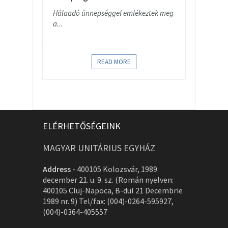
Hálaadó ünnepséggel emlékeztek meg
a...
READ MORE
ELÉRHETŐSÉGEINK
MAGYAR UNITÁRIUS EGYHÁZ
Address
-
400105 Kolozsvár, 1989.
december 21. u. 9. sz. (Román nyelven:
400105 Cluj-Napoca, B-dul 21 Decembrie
1989 nr. 9) Tel/fax: (004)-0264-595927,
(004)-0364-405557