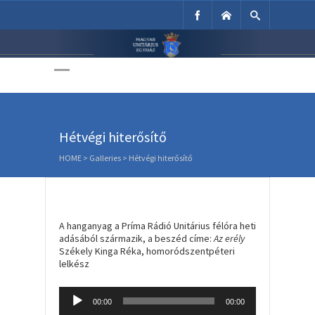
Unitárius Egyház
Weboldala
Hétvégi hiterősítő
HOME
>
Galleries
>
Hétvégi hiterősítő
A hanganyag a Príma Rádió Unitárius félóra heti
adásából származik, a beszéd címe:
Az erély
Székely Kinga Réka, homoródszentpéteri
lelkész
Audio
00:00
00:00
Player