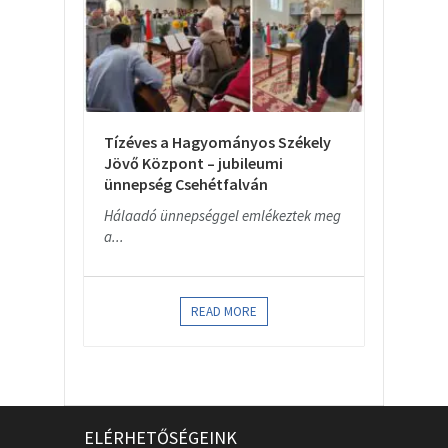
Tízéves a Hagyományos Székely
Jövő Központ – jubileumi
ünnepség Csehétfalván
Hálaadó ünnepséggel emlékeztek meg
a...
READ MORE
ELÉRHETŐSÉGEINK