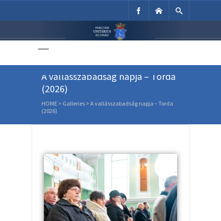
Unitárius Egyház
Weboldala
A vallásszabadság napja – Torda
(2026)
HOME
>
Galleries
>
A vallásszabadság napja – Torda
(2026)