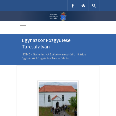
Unitárius Egyház
Weboldala
A Székelykeresztúri Unitárius
Egyházkör közgyűlése
Tarcsafalván
HOME
>
Galleries
>
A Székelykeresztúri Unitárius
Egyházkör közgyűlése Tarcsafalván