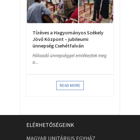
Tízéves a Hagyományos Székely
Jövő Központ – jubileumi
ünnepség Csehétfalván
Hálaadó ünnepséggel emlékeztek meg
a...
READ MORE
ELÉRHETŐSÉGEINK
MAGYAR UNITÁRIUS EGYHÁZ