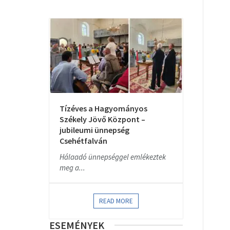
Tízéves a Hagyományos
Székely Jövő Központ –
jubileumi ünnepség
Csehétfalván
Hálaadó ünnepséggel emlékeztek
meg a...
READ MORE
ESEMÉNYEK