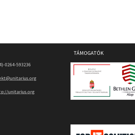
TÁMOGATÓK
04)-0264-593236
ekt@unitarius.org
tp://unitarius.org