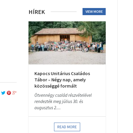
HÍREK
VIEW MORE
Kapocs Unitárius Családos
Tábor – Négy nap, amely
közösséggé formált
Ötvennégy család részvételével
rendezték meg július 30. és
augusztus 2....
READ MORE