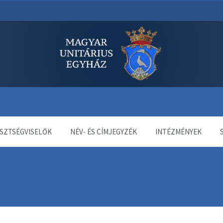
dala
SZTSÉGVISELŐK
NÉV- ÉS CÍMJEGYZÉK
INTÉZMÉNYEK