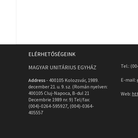
ELÉRHETŐSÉGEINK
Tel.: (0
MAGYAR UNITÁRIUS EGYHÁZ
E-mail:
Address
-
400105 Kolozsvár, 1989.
december 21. u. 9. sz. (Román nyelven:
400105 Cluj-Napoca, B-dul 21
Web:
ht
Decembrie 1989 nr. 9) Tel/fax:
(004)-0264-595927, (004)-0364-
405557