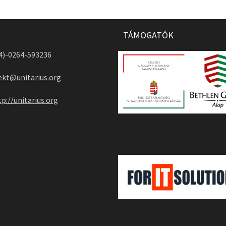
TÁMOGATÓK
04)-0264-593236
ekt@unitarius.org
tp://unitarius.org