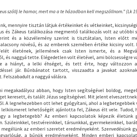
ákeus szállj le hamar, mert ma a te házadban kell megszállnom.” (Lk 1
nk, mennyire tisztán látjuk értékeinket és vétkeinket, kicsinysé
us és Zákeus találkozása megmentő találkozás volt az utóbbi 
int és a közvélemény szerint is tisztátalan, Isten előtt mé
lacsony növésű, és az emberek szemében értéke kicsiny volt.
 felét életének, jellemének csak Isten ismerte, és a Megvá
l, és naggyá tette. Elégedetlen volt életével, ami bölcsességre v
e a hiányt, a lelki éhséget, és tett érte, hogy változzon a
éssel jár. Bűnbánatot tartott, visszaadta a javakat azoknak
. Felszabadult a naggyá válásra.
mi megakadályoz abban, hogy Isten segítségével boldog, mege
get keresett, és talált Jézus segítségével. Mit jelent elveszettnek
ől. A legnehezebben ott lehet gyógyítani, ahol a legbetegebbek 
lelkiismeret lehetőségét ajánlotta fel, Zákeus élt vele. Tudod, 
agy a legbetegebb? Az emberi kapcsolatok képezik életünk g
 Szüleinkkel, testvéreinkkel, társunkkal, gyermekeinkkel, barát
 megélünk az emberi szeretet eredményeként. Szenvedésünk gy
gyarlóság, a bűnök eredményeként. Minden emberi kapcsola