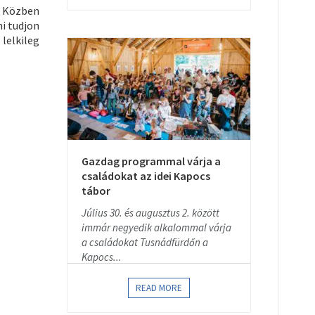
. Közben
i tudjon
lelkileg
Gazdag programmal várja a
családokat az idei Kapocs
tábor
Július 30. és augusztus 2. között
immár negyedik alkalommal várja
a családokat Tusnádfürdőn a
Kapocs...
READ MORE