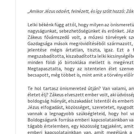
„Amikor Jézus odaért, felnézett, és így szólt hozzá: Z
Lelki békénk függ attól, hogy milyen az önismeretü
nagyságunkat, sebezhetőségünket és erőnket. Jéz
Zákeus fővámszedő volt, a mózesi törvények szer
Gazdagsága mások megrövidítéséből származott, a
jelentése mégis ártatlan, tiszta, igaz. Ezt a
megszabadította, kiszabadította lelki kicsinységébő
minden földi jó birtoklása mellett is megérezt
Megtapasztalta, hogy az istentelen élet szenved
becsapott, még többet is, mint amit a törvény előírt
Te hol tartasz önismereted útján? Van valami, a
életet élj? Zákeus elveszett ember volt, aki üdvössé
boldogság hiányát, elszakadást Istentől és embert
Jézus elfogadást, közösséget, szeretetet, nyugodt 
vannak a legnagyobb szükségleteid, hogy hol v
Boldogságunk forrása emberi kapcsolatainkban van.
tágabb értelemben, egy közösség tagjaként, amit
emberi kapcsolatainkban van, amit megélünk a 