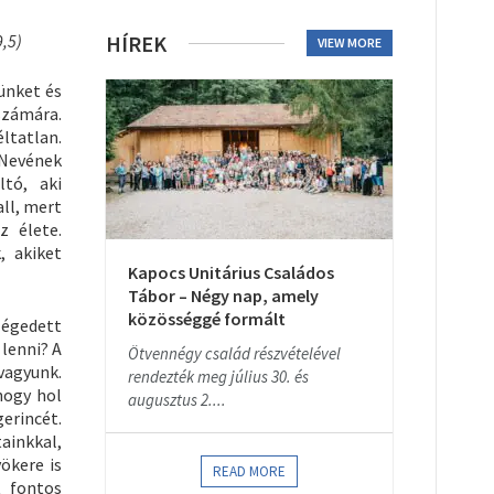
9,5)
HÍREK
VIEW MORE
günket és
számára.
ltatlan.
 Nevének
ltó, aki
all, mert
z élete.
, akiket
Kapocs Unitárius Családos
Tábor – Négy nap, amely
közösséggé formált
légedett
 lenni? A
Ötvennégy család részvételével
vagyunk.
rendezték meg július 30. és
hogy hol
augusztus 2....
erincét.
ainkkal,
ökere is
READ MORE
t fontos