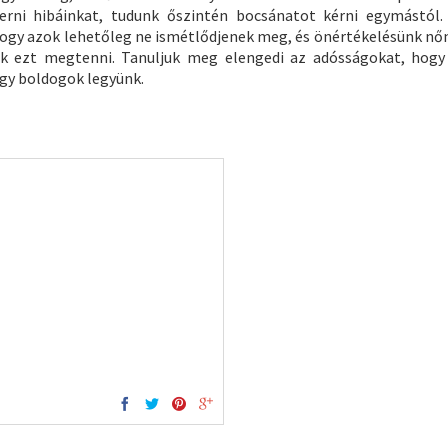
merni hibáinkat, tudunk őszintén bocsánatot kérni egymástól
ogy azok lehetőleg ne ismétlődjenek meg, és önértékelésünk nőn
nk ezt megtenni. Tanuljuk meg elengedi az adósságokat, hogy 
gy boldogok legyünk.