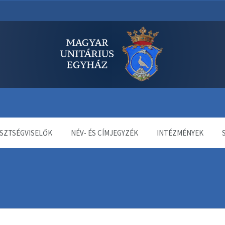
dala
SZTSÉGVISELŐK
NÉV- ÉS CÍMJEGYZÉK
INTÉZMÉNYEK