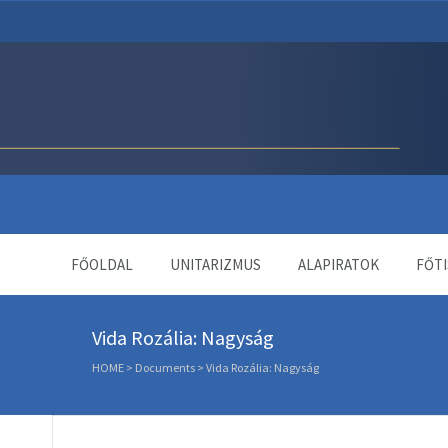
Unitárius Egyház Webol
FŐOLDAL
UNITARIZMUS
ALAPIRATOK
FŐTI
Vida Rozália: Nagyság
HOME
>
Documents
>
Vida Rozália: Nagyság