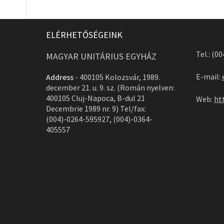
ELÉRHETŐSÉGEINK
Tel.: (0
MAGYAR UNITÁRIUS EGYHÁZ
E-mail:
Address
-
400105 Kolozsvár, 1989.
december 21. u. 9. sz. (Román nyelven:
400105 Cluj-Napoca, B-dul 21
Web:
ht
Decembrie 1989 nr. 9) Tel/fax:
(004)-0264-595927, (004)-0364-
405557