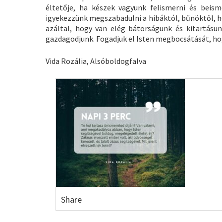
éltetője, ha készek vagyunk felismerni és beis
igyekezzünk megszabadulni a hibáktól, bűnöktől, h
azáltal, hogy van elég bátorságunk és kitartásu
gazdagodjunk. Fogadjuk el Isten megbocsátását, ho
Vida Rozália, Alsóboldogfalva
Share