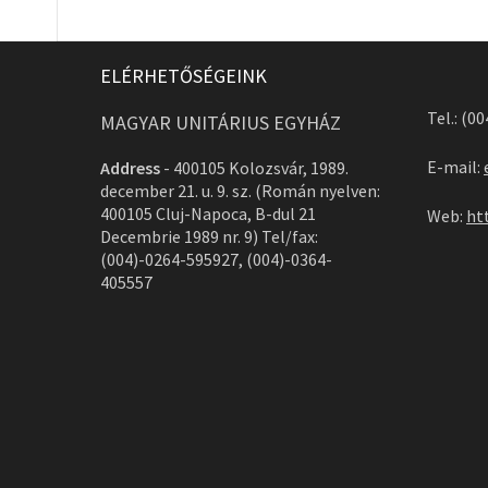
ELÉRHETŐSÉGEINK
Tel.: (0
MAGYAR UNITÁRIUS EGYHÁZ
E-mail:
Address
-
400105 Kolozsvár, 1989.
december 21. u. 9. sz. (Román nyelven:
400105 Cluj-Napoca, B-dul 21
Web:
ht
Decembrie 1989 nr. 9) Tel/fax:
(004)-0264-595927, (004)-0364-
405557