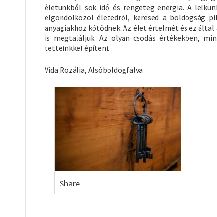
életünkből sok idő és rengeteg energia. A lelk
elgondolkozol életedről, keresed a boldogság pi
anyagiakhoz kötődnek. Az élet értelmét és ez által
is megtaláljuk. Az olyan csodás értékekben, mint
tetteinkkel építeni.
Vida Rozália, Alsóboldogfalva
Share