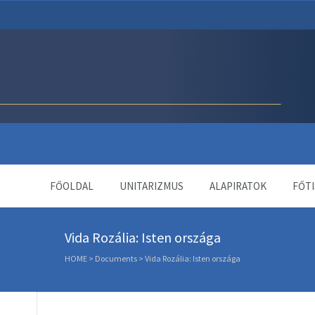
Unitárius Egyház Webol
FŐOLDAL
UNITARIZMUS
ALAPIRATOK
FŐTI
Vida Rozália: Isten országa
HOME
>
Documents
>
Vida Rozália: Isten országa