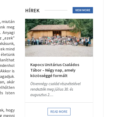
HÍREK
VIEW MORE
, miután
punk meg
. Anyagi
z „ezek”
akásunk,
ezek mind
 életünk
laníthat
Kapocs Unitárius Családos
indenhol
Tábor – Négy nap, amely
 Akkor is
közösséggé formált
tagadjuk.
an, akár
Ötvennégy család részvételével
lhőtlen
rendezték meg július 30. és
és Isten
augusztus 2....
ak, hogy
READ MORE
og menni