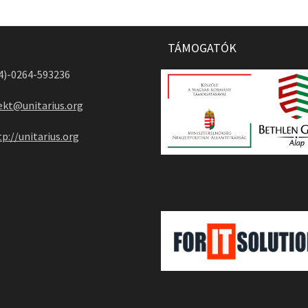
TÁMOGATÓK
04)-0264-593236
ekt@unitarius.org
tp://unitarius.org