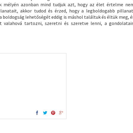
ünk mélyén azonban mind tudjuk azt, hogy az élet értelme ne
llanatait, akkor tudod és érzed, hogy a legboldogabb pillan
 a boldogság lehetőségét eddig is máshol találtuk és éltük meg, 
 valahová tartozni, szeretni és szeretve lenni, a gondolatai