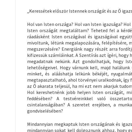
„Keressétek először Istennek országát és az Ő igaz
Hol van Isten országa? Hol van Isten igazsága? Hol
Isten országát megtaláltam? Teheted fel a kérdé
ráadásként Isten országával és igazságával együtt
mivoltunk, létünk megalapozására, felépítésére, 
megszerzésére? Energiánk nagy részét arra fordítj
kifizessük számláinkat. A Szentírás azt ígéri, hogy
megadatnak nekünk. Azt gondolhatjuk, hogy Isten
lehetőségeivel. Hogy várnunk kell, majd halálunk
minket, és alááshatja lelkünk békéjét, nyugalm
megtapasztalható, ahol törvényei uralkodnak, így föl
az Ő akarata teljesül, ha mi ezt nem akarjuk tudom
Hol kereshetnénk jobb helyen Isten országát, mi
feddésében? A testvéreinkkel való összetart
csintalanságában? A szeretet erejében, a munka
gondviselésében?
Mindannyian megkaptuk Isten országának és igazsá
mindannyian sokat kell dolgoznunk ahhoz, hogy go