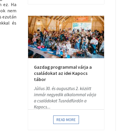
m ez. Ha
atok nem
és ezután
nkkal és
Gazdag programmal várja a
családokat az idei Kapocs
tábor
Július 30. és augusztus 2. között
immár negyedik alkalommal várja
a családokat Tusnádfürdőn a
Kapocs...
READ MORE