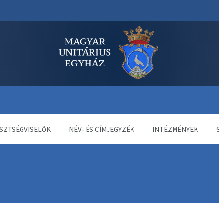
dala
SZTSÉGVISELŐK
NÉV- ÉS CÍMJEGYZÉK
INTÉZMÉNYEK