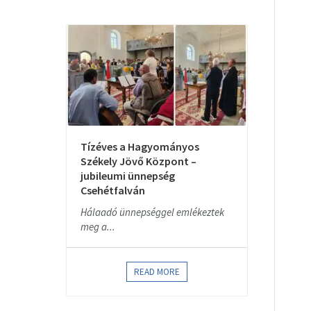
Tízéves a Hagyományos
Székely Jövő Központ –
jubileumi ünnepség
Csehétfalván
Hálaadó ünnepséggel emlékeztek
meg a...
READ MORE