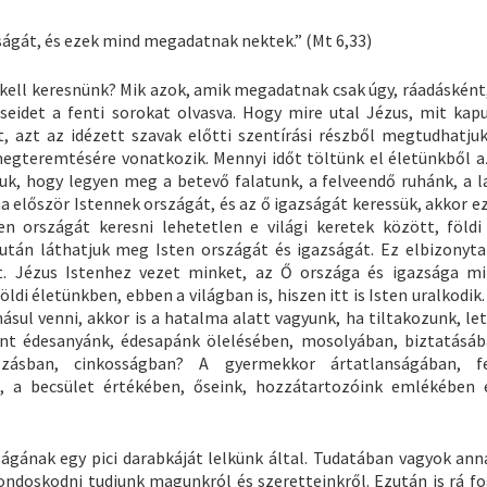
ságát, és ezek mind megadatnak nektek.” (Mt 6,33)
 kell keresnünk? Mik azok, amik megadatnak csak úgy, ráadásként
seidet a fenti sorokat olvasva. Hogy mire utal Jézus, mit ka
, azt az idézett szavak előtti szentírási részből megtudhatjuk
megteremtésére vonatkozik. Mennyi időt töltünk el életünkből a
uk, hogy legyen meg a betevő falatunk, a felveendő ruhánk, a l
 ha először Istennek országát, és az ő igazságát keressük, akkor 
 országát keresni lehetetlen e világi keretek között, földi
 után láthatjuk meg Isten országát és igazságát. Ez elbizonyta
át. Jézus Istenhez vezet minket, az Ő országa és igazsága m
di életünkben, ebben a világban is, hiszen itt is Isten uralkodik.
ásul venni, akkor is a hatalma alatt vagyunk, ha tiltakozunk, le
nt édesanyánk, édesapánk ölelésében, mosolyában, biztatásáb
ozásban, cinkosságban? A gyermekkor ártatlanságában, fe
, a becsület értékében, őseink, hozzátartozóink emlékében 
gának egy pici darabkáját lelkünk által. Tudatában vagyok ann
ndoskodni tudjunk magunkról és szeretteinkről. Ezután is rá f