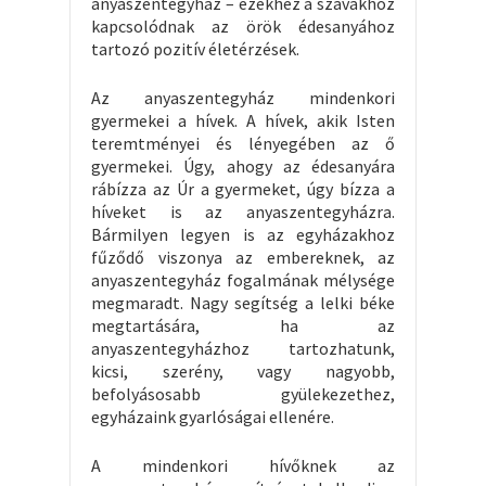
anyaszentegyház – ezekhez a szavakhoz
kapcsolódnak az örök édesanyához
tartozó pozitív életérzések.
Az anyaszentegyház mindenkori
gyermekei a hívek. A hívek, akik Isten
teremtményei és lényegében az ő
gyermekei. Úgy, ahogy az édesanyára
rábízza az Úr a gyermeket, úgy bízza a
híveket is az anyaszentegyházra.
Bármilyen legyen is az egyházakhoz
fűződő viszonya az embereknek, az
anyaszentegyház fogalmának mélysége
megmaradt. Nagy segítség a lelki béke
megtartására, ha az
anyaszentegyházhoz tartozhatunk,
kicsi, szerény, vagy nagyobb,
befolyásosabb gyülekezethez,
egyházaink gyarlóságai ellenére.
A mindenkori hívőknek az