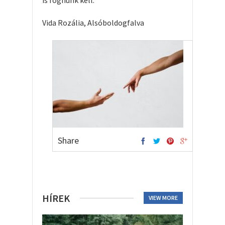
is fognunk kell.
Vida Rozália, Alsóboldogfalva
Share
HÍREK
VIEW MORE