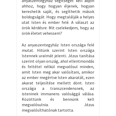
anyaszentegyház segítséget kell adjon
ahhoz, hogy hogyan éljenek, hogyan
kereshetik saját, és segíthetik mások
boldogságát. Hogy megtalálják a helyes
utat Isten és ember felé. A választ az
örök kérdésre: Mit cselekedjem, hogy az
örök életet vehessem?
Az anyaszentegyház Isten országa felé
mutat. Hitünk szerint Isten országa
Istennek uralmát jelenti. Jézus tanítása
szerint olyan ország, ahol ellentmondás
és feltétel nélkül megvalósul minden,
amit Isten meg akar valósítani, amikor
az ember megértve Isten akaratát, ezen
akarat teljesítése mellett dönt. Isten
országa a transzcendensnek, az
isteninek immanens valósággá válása.
Közöttünk és bennünk kell
megvalósulnia. Jézus
megvalósíthatónak tartotta.