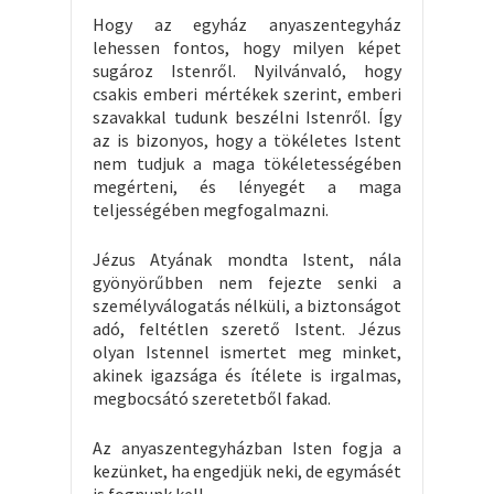
Hogy az egyház anyaszentegyház
lehessen fontos, hogy milyen képet
sugároz Istenről. Nyilvánvaló, hogy
csakis emberi mértékek szerint, emberi
szavakkal tudunk beszélni Istenről. Így
az is bizonyos, hogy a tökéletes Istent
nem tudjuk a maga tökéletességében
megérteni, és lényegét a maga
teljességében megfogalmazni.
Jézus Atyának mondta Istent, nála
gyönyörűbben nem fejezte senki a
személyválogatás nélküli, a biztonságot
adó, feltétlen szerető Istent. Jézus
olyan Istennel ismertet meg minket,
akinek igazsága és ítélete is irgalmas,
megbocsátó szeretetből fakad.
Az anyaszentegyházban Isten fogja a
kezünket, ha engedjük neki, de egymásét