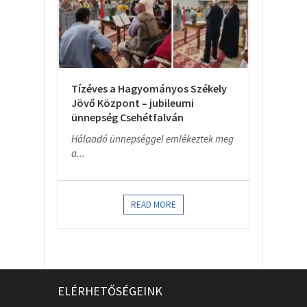
Tízéves a Hagyományos Székely
Jövő Központ – jubileumi
ünnepség Csehétfalván
Hálaadó ünnepséggel emlékeztek meg
a...
READ MORE
ELÉRHETŐSÉGEINK