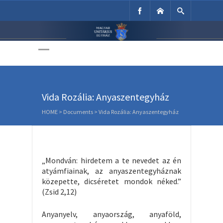
Unitárius Egyház
Weboldala
Vida Rozália: Anyaszentegyház
HOME
>
Documents
>
Vida Rozália: Anyaszentegyház
„Mondván: hirdetem a te nevedet az én
atyámfiainak, az anyaszentegyháznak
közepette, dicséretet mondok néked.”
(Zsid 2,12)
Anyanyelv, anyaország, anyaföld,