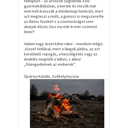
felhajtást – az orvosok segítenek a bő
gyermekáldásban, a kertek és mezők már
nem kell árasszák a mindennapi betevőt, mert
azt megteszi a multi, a gonosz is megszerette
az illatos füveket s a szomorúságot sem
akarjuk elűzni, hisz ma már ki mer szomorú
lenni?!
Valami nagy tüzet kéne rakni – mondom mégis
József Attilával, mert a lángok játéka, az azt
körülölelő ropogás, a beszélgetés vagy az
éneklés megtölti a lelket, s akkor
„fölengednének az emberek”.
Újvárosi Katalin, Székelymuzsna