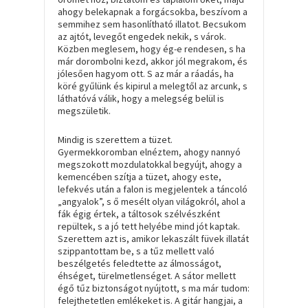
ahogy belekapnak a forgácsokba, beszívom a
semmihez sem hasonlítható illatot. Becsukom
az ajtót, levegőt engedek nekik, s várok.
Közben meglesem, hogy ég-e rendesen, s ha
már dorombolni kezd, akkor jól megrakom, és
jólesően hagyom ott. S az már a ráadás, ha
köré gyűlünk és kipirul a melegtől az arcunk, s
láthatóvá válik, hogy a melegség belül is
megszületik.
Mindig is szerettem a tüzet.
Gyermekkoromban elnéztem, ahogy nannyó
megszokott mozdulatokkal begyújt, ahogy a
kemencében szítja a tüzet, ahogy este,
lefekvés után a falon is megjelentek a táncoló
„angyalok”, s ő mesélt olyan világokról, ahol a
fák égig értek, a táltosok szélvészként
repültek, s a jó tett helyébe mind jót kaptak.
Szerettem azt is, amikor lekaszált füvek illatát
szippantottam be, s a tűz mellett való
beszélgetés feledtette az álmosságot,
éhséget, türelmetlenséget. A sátor mellett
égő tűz biztonságot nyújtott, s ma már tudom:
felejthetetlen emlékeket is. A gitár hangjai, a