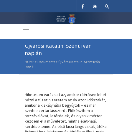
Unitárius Egyház
Weboldala
Újvárosi Katalin: Szent Iván
napján
HOME
>
Documents
>
Újvárosi Katalin: Szent Iván
napján
Hihetetlen varázslat az, amikor ráérősen lehet
nézni a tüzet. Szeretem az év azon időszakát,
amikor a kiskályhába begyújtok – ez már
szinte szertartásszerű . Előkészítem a
hozzávalókat, letérdelek, és olyan kimérten
kezdem el a műveletet, mintha élet-halál
kérdése lenne. Az első kicsi lángocskák játéka
örömet hoz, biztatom és táplálom őket, majd