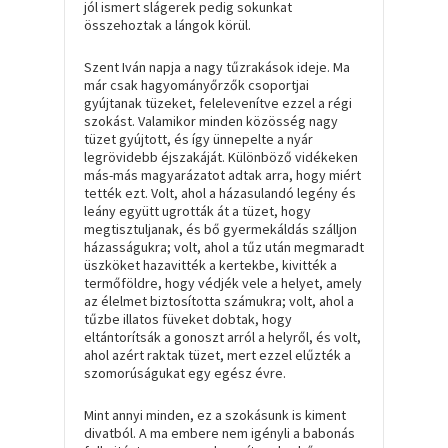
jól ismert slágerek pedig sokunkat
összehoztak a lángok körül.
Szent Iván napja a nagy tűzrakások ideje. Ma
már csak hagyományőrzők csoportjai
gyújtanak tüzeket, felelevenítve ezzel a régi
szokást. Valamikor minden közösség nagy
tüzet gyújtott, és így ünnepelte a nyár
legrövidebb éjszakáját. Különböző vidékeken
más-más magyarázatot adtak arra, hogy miért
tették ezt. Volt, ahol a házasulandó legény és
leány együtt ugrották át a tüzet, hogy
megtisztuljanak, és bő gyermekáldás szálljon
házasságukra; volt, ahol a tűz után megmaradt
üszköket hazavitték a kertekbe, kivitték a
termőföldre, hogy védjék vele a helyet, amely
az élelmet biztosította számukra; volt, ahol a
tűzbe illatos füveket dobtak, hogy
eltántorítsák a gonoszt arról a helyről, és volt,
ahol azért raktak tüzet, mert ezzel elűzték a
szomorúságukat egy egész évre.
Mint annyi minden, ez a szokásunk is kiment
divatból. A ma embere nem igényli a babonás