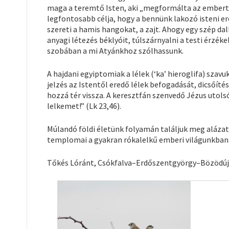
maga a teremtő Isten, aki „megformálta az embert a 
legfontosabb célja, hogy a bennünk lakozó isteni er
szereti a hamis hangokat, a zajt. Ahogy egy szép da
anyagi létezés béklyóit, túlszárnyalni a testi érzék
szobában a mi Atyánkhoz szólhassunk.
A hajdani egyiptomiak a lélek (‘ka’ hieroglifa) szavu
jelzés az Istentől eredő lélek befogadását, dicsőítésé
hozzá tér vissza. A keresztfán szenvedő Jézus utolsó
lelkemet!” (Lk 23,46).
Múlandó földi életünk folyamán találjuk meg alázatos
templomai a gyakran rókalelkű emberi világunkban
Tőkés Lóránt, Csókfalva–Erdőszentgyörgy–Bözödúj