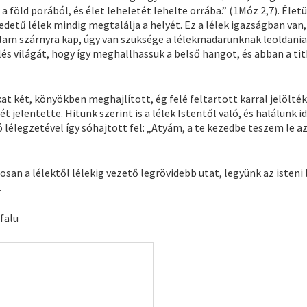
föld porából, és élet leheletét lehelte orrába.” (1Móz 2,7). Élet
edetű lélek mindig megtalálja a helyét. Ez a lélek igazságban van
llam szárnyra kap, úgy van szüksége a lélekmadarunknak leoldania
elés világát, hogy így meghallhassuk a belső hangot, és abban a ti
kat két, könyökben meghajlított, ég felé feltartott karral jelölté
t jelentette. Hitünk szerint is a lélek Istentől való, és halálunk id
 lélegzetével így sóhajtott fel: „Atyám, a te kezedbe teszem le a
an a lélektől lélekig vezető legrövidebb utat, legyünk az isteni 
.
falu