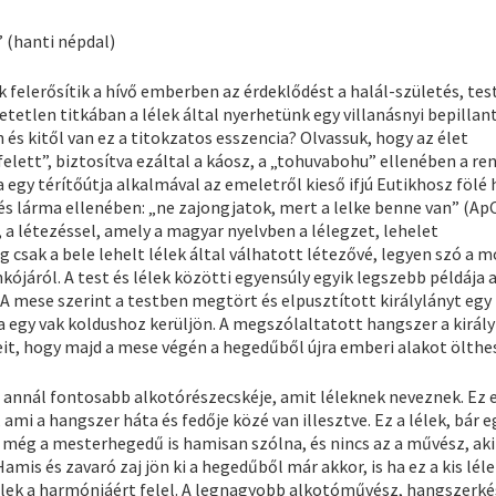
 (hanti népdal)
 felerősítik a hívő emberben az érdeklődést a halál-születés, tes
tetlen titkában a lélek által nyerhetünk egy villanásnyi bepillant
és kitől van ez a titokzatos esszencia? Olvassuk, hogy az élet
felett”, biztosítva ezáltal a káosz, a „tohuvabohu” ellenében a re
 egy térítőútja alkalmával az emeletről kieső ifjú Eutikhosz fölé 
 és lárma ellenében: „ne zajongjatok, mert a lelke benne van” (Ap
l, a létezéssel, amely a magyar nyelvben a lélegzet, lehelet
sak a bele lehelt lélek által válhatott létezővé, legyen szó a m
kójáról. A test és lélek közötti egyensúly egyik legszebb példája 
mese szerint a testben megtört és elpusztított királylányt egy 
 egy vak koldushoz kerüljön. A megszólaltatott hangszer a király
eit, hogy majd a mese végén a hegedűből újra emberi alakot ölthe
 annál fontosabb alkotórészecskéje, amit léleknek neveznek. Ez 
ami a hangszer háta és fedője közé van illesztve. Ez a lélek, bár e
ég a mesterhegedű is hamisan szólna, és nincs az a művész, aki
mis és zavaró zaj jön ki a hegedűből már akkor, is ha ez a kis lél
 lélek a harmóniáért felel. A legnagyobb alkotóművész, hangszerké