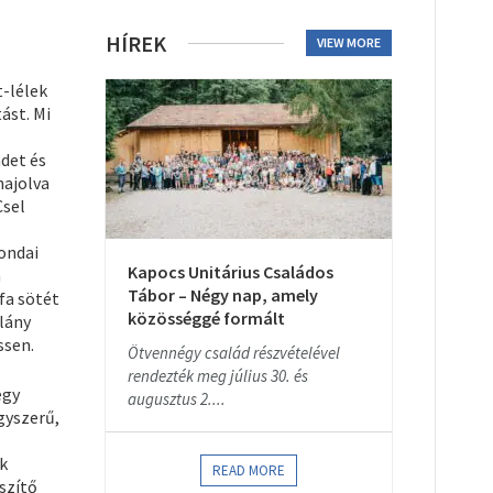
HÍREK
VIEW MORE
t-lélek
ást. Mi
ndet és
hajolva
Csel
ondai
Kapocs Unitárius Családos
a
Tábor – Négy nap, amely
fa sötét
közösséggé formált
lány
ssen.
Ötvennégy család részvételével
rendezték meg július 30. és
egy
augusztus 2....
gyszerű,
ek
READ MORE
szítő