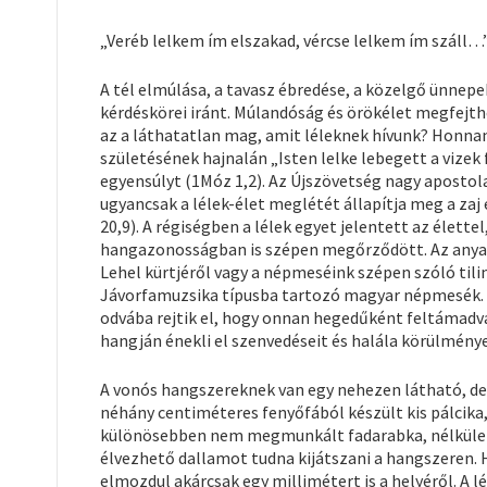
„Veréb lelkem ím elszakad, vércse lelkem ím száll…”
A tél elmúlása, a tavasz ébredése, a közelgő ünnepek
kérdéskörei iránt. Múlandóság és örökélet megfejthe
az a láthatatlan mag, amit léleknek hívunk? Honnan 
születésének hajnalán „Isten lelke lebegett a vizek 
egyensúlyt (1Móz 1,2). Az Újszövetség nagy apostola
ugyancsak a lélek-élet meglétét állapítja meg a zaj
20,9). A régiségben a lélek egyet jelentett az élette
hangazonosságban is szépen megőrződött. Az anyag c
Lehel kürtjéről vagy a népmeséink szépen szóló tilin
Jávorfamuzsika típusba tartozó magyar népmesék. A 
odvába rejtik el, hogy onnan hegedűként feltámadva
hangján énekli el szenvedéseit és halála körülmény
A vonós hangszereknek van egy nehezen látható, de
néhány centiméteres fenyőfából készült kis pálcika, 
különösebben nem megmunkált fadarabka, nélküle m
élvezhető dallamot tudna kijátszani a hangszeren. Ha
elmozdul akárcsak egy millimétert is a helyéről. A