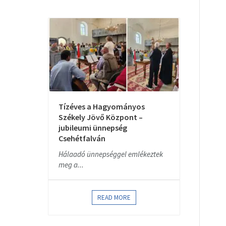
Tízéves a Hagyományos
Székely Jövő Központ –
jubileumi ünnepség
Csehétfalván
Hálaadó ünnepséggel emlékeztek
meg a...
READ MORE