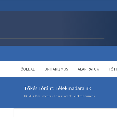
Unitárius Egyház Webol
FŐOLDAL
UNITARIZMUS
ALAPIRATOK
FŐTI
Tőkés Lóránt: Lélekmadaraink
HOME
>
Documents
>
Tőkés Lóránt: Lélekmadaraink