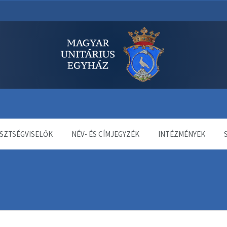
dala
SZTSÉGVISELŐK
NÉV- ÉS CÍMJEGYZÉK
INTÉZMÉNYEK