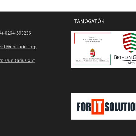
TÁMOGATÓK
04)-0264-593236
ekt@unitarius.org
tp://unitarius.org