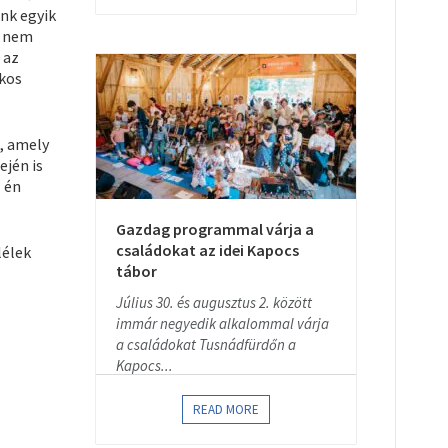
ünk egyik
, nem
 az
tkos
k, amely
ején is
z én
Gazdag programmal várja a
családokat az idei Kapocs
lélek
tábor
Július 30. és augusztus 2. között
immár negyedik alkalommal várja
a családokat Tusnádfürdőn a
Kapocs...
READ MORE