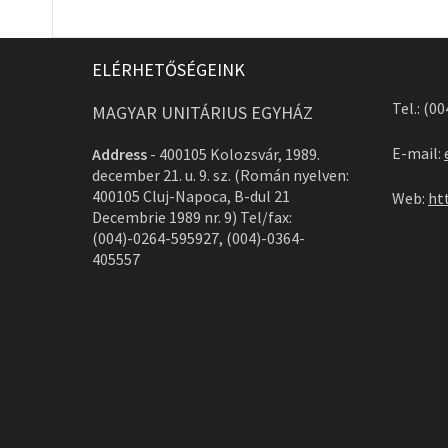
ELÉRHETŐSÉGEINK
Tel.: (0
MAGYAR UNITÁRIUS EGYHÁZ
E-mail:
Address
-
400105 Kolozsvár, 1989.
december 21. u. 9. sz. (Román nyelven:
400105 Cluj-Napoca, B-dul 21
Web:
ht
Decembrie 1989 nr. 9) Tel/fax:
(004)-0264-595927, (004)-0364-
405557