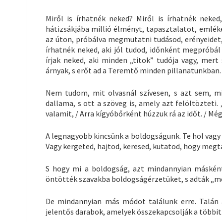
Miről is írhatnék neked? Miről is írhatnék neked
hátizsákjába millió élményt, tapasztalatot, emléke
az úton, próbálva megmutatni tudásod, erényeidet, 
írhatnék neked, aki jól tudod, időnként megpróbál
írjak neked, aki minden „titok” tudója vagy, mer
árnyak, s erőt ad a Teremtő minden pillanatunkban.
Nem tudom, mit olvasnál szívesen, s azt sem, m
dallama, s ott a szöveg is, amely azt felöltözteti
valamit, / Arra kígyóbőrként húzzuk rá az időt. / Még
A legnagyobb kincsünk a boldogságunk. Te hol vagy
Vagy kergeted, hajtod, keresed, kutatod, hogy megta
S hogy mi a boldogság, azt mindannyian másként 
öntötték szavakba boldogságérzetüket, s adták „m
De mindannyian más módot találunk erre. Talán a
jelentős darabok, amelyek összekapcsolják a többit