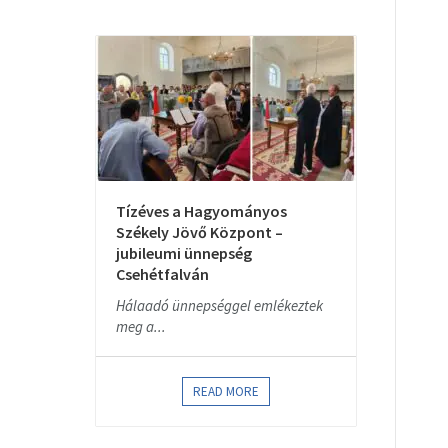
Tízéves a Hagyományos
Székely Jövő Központ –
jubileumi ünnepség
Csehétfalván
Hálaadó ünnepséggel emlékeztek
meg a...
READ MORE