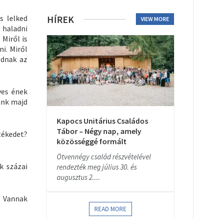
s lelked
HÍREK
VIEW MORE
z haladni
 Miről is
i. Miről
odnak az
ves ének
unk majd
Kapocs Unitárius Családos
Tábor – Négy nap, amely
tékedet?
közösséggé formált
Ötvennégy család részvételével
k százai
rendezték meg július 30. és
augusztus 2....
. Vannak
READ MORE