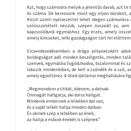
Azt, hogy számodra melyik a jelentős darab, azt te 
és száma. De keressünk most egy olyan darabot, 
Kicsit üzleti nyelvezettel lehet idegen számunkra 
szóösszetételt nézzük, szépen összeáll az, ami
kapcsolódunk egymáshoz. Egy érzés, amely összek
amely kincseket, lelki gazdagságot tárt fel előtte
Elcsendesedésemben a drága pillanatokért adok
boldogságot adó minden beszélgetés, minden talál
szenved, egymásba fogódzkodva, bizalommal és szer
lakozik mindenkiben, de kell a szándék és a szó, am
amely együttérez. A lélek dallamai meghallására fi
„Megmondom a titkát, édesem, a dalnak:
Önmagát hallgatja, aki dalra hallgat.
Mindenik embernek a lelkében dal van,
és a saját lelkét hallja minden dalban.
És akinek szép a lelkében az ének,
az hallja a mások énekét is szépnek.”