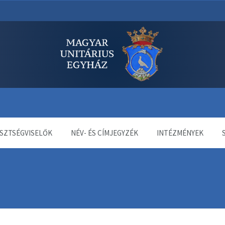
dala
SZTSÉGVISELŐK
NÉV- ÉS CÍMJEGYZÉK
INTÉZMÉNYEK