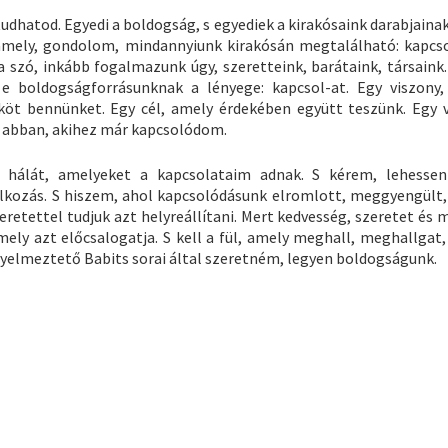
tudhatod. Egyedi a boldogság, s egyediek a kirakósaink darabjain
amely, gondolom, mindannyiunk kirakósán megtalálható: kapcso
a szó, inkább fogalmazunk úgy, szeretteink, barátaink, társaink.
 e boldogságforrásunknak a lényege: kapcsol-at. Egy viszony
öt bennünket. Egy cél, amely érdekében együtt teszünk. Egy v
m abban, akihez már kapcsolódom.
 hálát, amelyeket a kapcsolataim adnak. S kérem, lehesse
kozás. S hiszem, ahol kapcsolódásunk elromlott, meggyengült,
etettel tudjuk azt helyreállítani. Mert kedvesség, szeretet és 
ely azt előcsalogatja. S kell a fül, amely meghall, meghallgat, 
gyelmeztető Babits sorai által szeretném, legyen boldogságunk.