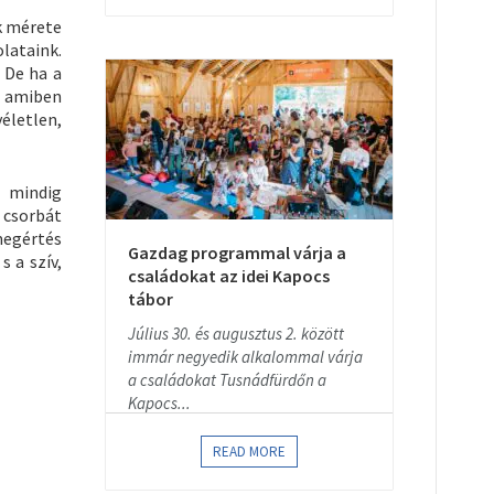
ak mérete
lataink.
 De ha a
, amiben
életlen,
n mindig
 csorbát
megértés
Gazdag programmal várja a
s a szív,
családokat az idei Kapocs
tábor
Július 30. és augusztus 2. között
immár negyedik alkalommal várja
a családokat Tusnádfürdőn a
Kapocs...
READ MORE