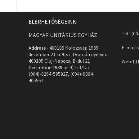
ELÉRHETŐSÉGEINK
Tel.: (0
MAGYAR UNITÁRIUS EGYHÁZ
E-mail:
Address
-
400105 Kolozsvár, 1989.
december 21. u. 9. sz. (Román nyelven:
400105 Cluj-Napoca, B-dul 21
Web:
ht
Decembrie 1989 nr. 9) Tel/fax:
(004)-0264-595927, (004)-0364-
405557