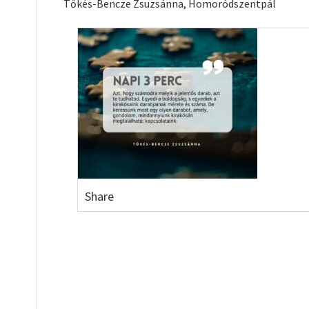
Tőkés-Bencze Zsuzsánna, Homoródszentpál
Share