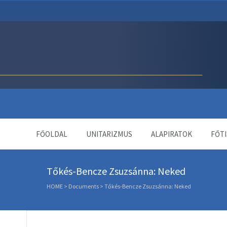
Unitárius Egyház Webol
FŐOLDAL
UNITARIZMUS
ALAPIRATOK
FŐTI
Tőkés-Bencze Zsuzsánna: Neked
HOME
>
Documents
>
Tőkés-Bencze Zsuzsánna: Neked