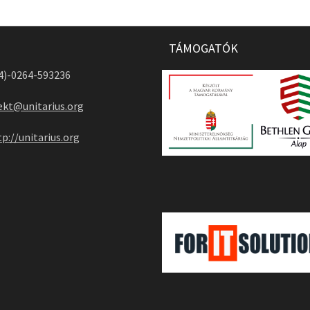
TÁMOGATÓK
04)-0264-593236
ekt@unitarius.org
tp://unitarius.org