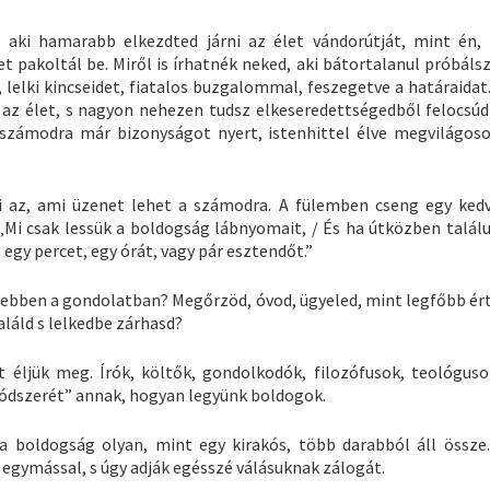
, aki hamarabb elkezdted járni az élet vándorútját, mint én, 
t pakoltál be. Miről is írhatnék neked, aki bátortalanul próbáls
lelki kincseidet, fiatalos buzgalommal, feszegetve a határaidat.
 az élet, s nagyon nehezen tudsz elkeseredettségedből felocsúdn
t számodra már bizonyságot nyert, istenhittel élve megvilágos
i az, ami üzenet lehet a számodra. A fülemben cseng egy ked
. „Mi csak lessük a boldogság lábnyomait, / És ha útközben talál
 egy percet, egy órát, vagy pár esztendőt.”
 ebben a gondolatban? Megőrzöd, óvod, ügyeled, mint legfőbb ér
láld s lelkedbe zárhasd?
éljük meg. Írók, költők, gondolkodók, filozófusok, teológuso
ódszerét” annak, hogyan legyünk boldogok.
 boldogság olyan, mint egy kirakós, több darabból áll össze
 egymással, s úgy adják egésszé válásuknak zálogát.