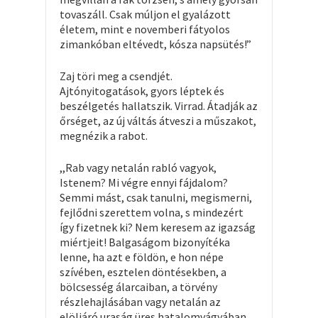
tovaszáll. Csak múljon el gyalázott
életem, mint e novemberi fátyolos
zimankóban eltévedt, kósza napsütés!”
Zaj töri meg a csendjét.
Ajtónyitogatások, gyors léptek és
beszélgetés hallatszik. Virrad. Átadják az
őrséget, az új váltás átveszi a műszakot,
megnézik a rabot.
,,Rab vagy netalán rabló vagyok,
Istenem? Mi végre ennyi fájdalom?
Semmi mást, csak tanulni, megismerni,
fejlődni szerettem volna, s mindezért
így fizetnek ki? Nem keresem az igazság
miértjeit! Balgaságom bizonyítéka
lenne, ha azt e földön, e hon népe
szívében, esztelen döntésekben, a
bölcsesség álarcaiban, a törvény
részlehajlásában vagy netalán az
elöljáró uraság üres hatalomvágyában