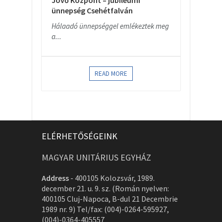
Jövő Központ – jubileumi
ünnepség Csehétfalván
Hálaadó ünnepséggel emlékeztek meg
a...
READ MORE
ELÉRHETŐSÉGEINK
MAGYAR UNITÁRIUS EGYHÁZ
Address
-
400105 Kolozsvár, 1989.
december 21. u. 9. sz. (Román nyelven:
400105 Cluj-Napoca, B-dul 21 Decembrie
1989 nr. 9) Tel/fax: (004)-0264-595927,
(004)-0364-405557