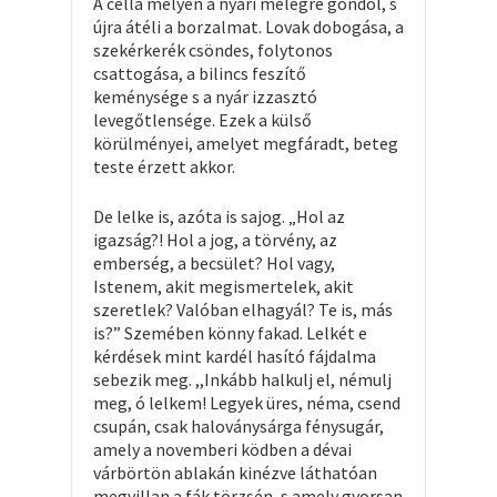
A cella mélyén a nyári melegre gondol, s
újra átéli a borzalmat. Lovak dobogása, a
szekérkerék csöndes, folytonos
csattogása, a bilincs feszítő
keménysége s a nyár izzasztó
levegőtlensége. Ezek a külső
körülményei, amelyet megfáradt, beteg
teste érzett akkor.
De lelke is, azóta is sajog. „Hol az
igazság?! Hol a jog, a törvény, az
emberség, a becsület? Hol vagy,
Istenem, akit megismertelek, akit
szeretlek? Valóban elhagyál? Te is, más
is?” Szemében könny fakad. Lelkét e
kérdések mint kardél hasító fájdalma
sebezik meg. ,,Inkább halkulj el, némulj
meg, ó lelkem! Legyek üres, néma, csend
csupán, csak haloványsárga fénysugár,
amely a novemberi ködben a dévai
várbörtön ablakán kinézve láthatóan
megvillan a fák törzsén, s amely gyorsan