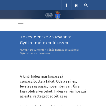
Unitárius Egyház
Weboldala
Tőkés-Bencze Zsuzsánna:
Gyötrelmére emlékezem
HOME
>
Documents
>
Tőkés-Bencze Zsuzsánna:
Gyötrelmére emlékezem
A kinti hideg már kopasszá
csupaszította a fákat. Oda a színes,
leveles ragyogás, november van. Újra
fagy öleli a kerteket, hideg van és hosszú
az este, rettegett sötét az éj.