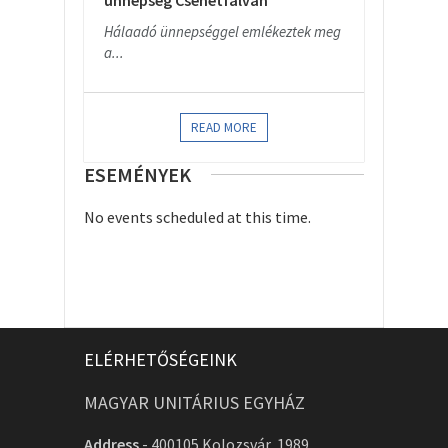
ünnepség Csehétfalván
Hálaadó ünnepséggel emlékeztek meg
a...
READ MORE
ESEMÉNYEK
No events scheduled at this time.
ELÉRHETŐSÉGEINK
MAGYAR UNITÁRIUS EGYHÁZ
Address
-
400105 Kolozsvár, 1989.