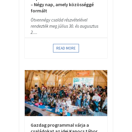
– Négy nap, amely közösséggé
formált
Ötvennégy család részvételével
rendezték meg július 30. és augusztus
2....
READ MORE
Gazdag programmal várja a
családokat az idei Kapocs tábor