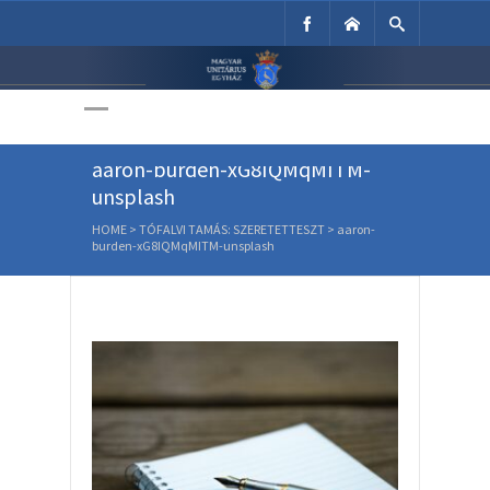
Unitárius Egyház
Weboldala
aaron-burden-xG8IQMqMITM-
unsplash
HOME
>
TÓFALVI TAMÁS: SZERETETTESZT
>
aaron-
burden-xG8IQMqMITM-unsplash