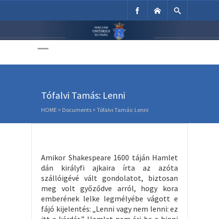
Unitárius Egyház
Weboldala
Tófalvi Tamás: Lenni
HOME
>
Documents
>
Tófalvi Tamás: Lenni
Amikor Shakespeare 1600 táján Hamlet
dán királyfi ajkaira írta az azóta
szállóigévé vált gondolatot, biztosan
meg volt győződve arról, hogy kora
emberének lelke legmélyébe vágott e
fájó kijelentés: „Lenni vagy nem lenni: ez