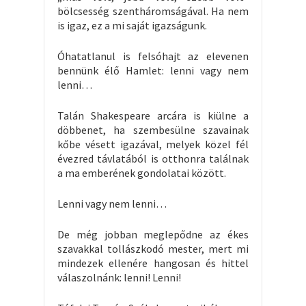
bölcsesség szentháromságával. Ha nem
is igaz, ez a mi saját igazságunk.
Óhatatlanul is felsóhajt az elevenen
bennünk élő Hamlet: lenni vagy nem
lenni…
Talán Shakespeare arcára is kiülne a
döbbenet, ha szembesülne szavainak
kőbe vésett igazával, melyek közel fél
évezred távlatából is otthonra találnak
a ma emberének gondolatai között.
Lenni vagy nem lenni…
De még jobban meglepődne az ékes
szavakkal tollászkodó mester, mert mi
mindezek ellenére hangosan és hittel
válaszolnánk: lenni! Lenni!