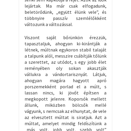
lejártak. Ma már csak elfogadunk,
beletörődünk, „együtt élünk vele”, és
többnyire passzív szemlélőkként
változunk a változással.
Viszont saját bőrünkön érezzük,
tapasztaljuk, ahogyan ki-kirántják a
létnek, múltnak egykoron stabil talaját
a talpunk alól, messzire csábítják tőlünk
a szerettet, az utódot, s egy jobb élet
reményében oly sokan akasztják
vállukra a vándortarisznyát. Látjuk,
ahogyan magára hagyott apró
porszemekként porlad el a múlt, s
lassan nincs, ki jövőt építsen a
megkopott jelenre. Koporsók mellett
állunk, miközben bölcsők mellé
vágyunk, s nemcsak az elhunytat, de vele
az elvesztett múltat is siratjuk. Azt a
múltat, amelyet mindig feldíszítünk a
„más volt, jobb volt, szebb volt”