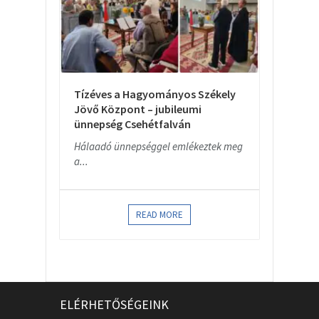
Tízéves a Hagyományos Székely
Jövő Központ – jubileumi
ünnepség Csehétfalván
Hálaadó ünnepséggel emlékeztek meg
a...
READ MORE
ELÉRHETŐSÉGEINK