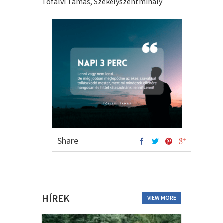
Tófalvi Tamás, Székelyszentmihály
Share
HÍREK
VIEW MORE