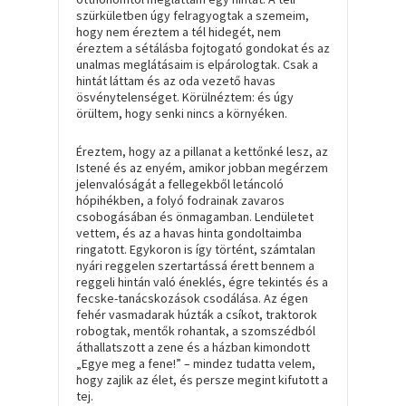
szürkületben úgy felragyogtak a szemeim,
hogy nem éreztem a tél hidegét, nem
éreztem a sétálásba fojtogató gondokat és az
unalmas meglátásaim is elpárologtak. Csak a
hintát láttam és az oda vezető havas
ösvénytelenséget. Körülnéztem: és úgy
örültem, hogy senki nincs a környéken.
Éreztem, hogy az a pillanat a kettőnké lesz, az
Istené és az enyém, amikor jobban megérzem
jelenvalóságát a fellegekből letáncoló
hópihékben, a folyó fodrainak zavaros
csobogásában és önmagamban. Lendületet
vettem, és az a havas hinta gondoltaimba
ringatott. Egykoron is így történt, számtalan
nyári reggelen szertartássá érett bennem a
reggeli hintán való éneklés, égre tekintés és a
fecske-tanácskozások csodálása. Az égen
fehér vasmadarak húzták a csíkot, traktorok
robogtak, mentők rohantak, a szomszédból
áthallatszott a zene és a házban kimondott
„
Egye meg a fene
!” – mindez tudatta velem,
hogy zajlik az élet, és persze megint kifutott a
tej.