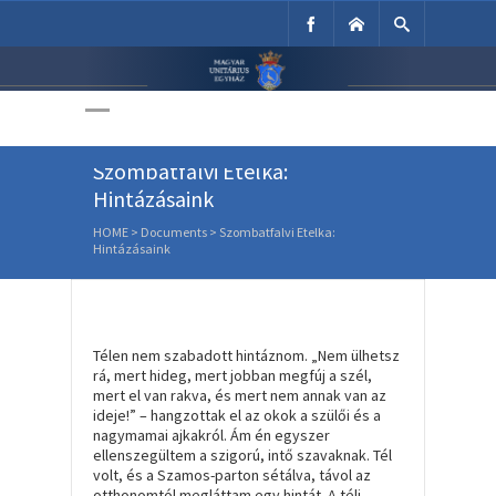
Unitárius Egyház
Weboldala
Szombatfalvi Etelka:
Hintázásaink
HOME
>
Documents
>
Szombatfalvi Etelka:
Hintázásaink
Télen nem szabadott hintáznom. „
Nem ülhetsz
rá, mert hideg, mert jobban megfúj a szél,
mert el van rakva, és mert nem annak van az
ideje!
” – hangzottak el az okok a szülői és a
nagymamai ajkakról. Ám én egyszer
ellenszegültem a szigorú, intő szavaknak. Tél
volt, és a Szamos-parton sétálva, távol az
otthonomtól megláttam egy hintát. A téli