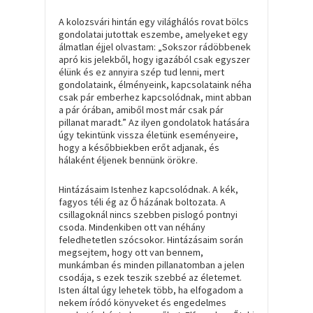
A kolozsvári hintán egy világhálós rovat bölcs
gondolatai jutottak eszembe, amelyeket egy
álmatlan éjjel olvastam: „
Sokszor rádöbbenek
apró kis jelekből, hogy igazából csak egyszer
élünk és ez annyira szép tud lenni, mert
gondolataink, élményeink, kapcsolataink néha
csak pár emberhez kapcsolódnak, mint abban
a pár órában, amiből most már csak pár
pillanat maradt
.” Az ilyen gondolatok hatására
úgy tekintünk vissza életünk eseményeire,
hogy a későbbiekben erőt adjanak, és
hálaként éljenek bennünk örökre.
Hintázásaim Istenhez kapcsolódnak. A kék,
fagyos téli ég az Ő házának boltozata. A
csillagoknál nincs szebben pislogó pontnyi
csoda. Mindenkiben ott van néhány
feledhetetlen szócsokor. Hintázásaim során
megsejtem, hogy ott van bennem,
munkámban és minden pillanatomban a jelen
csodája, s ezek teszik szebbé az életemet.
Isten által úgy lehetek több, ha elfogadom a
nekem íródó könyveket és engedelmes