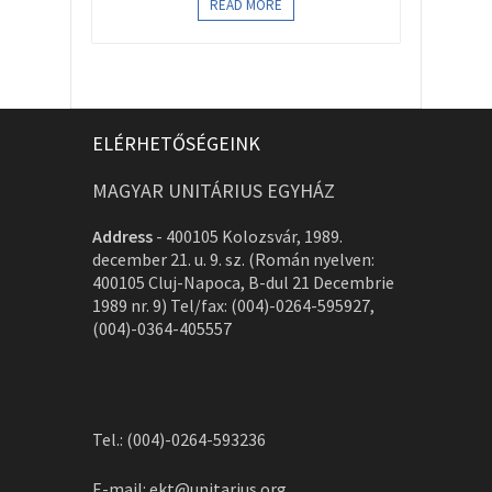
READ MORE
ELÉRHETŐSÉGEINK
MAGYAR UNITÁRIUS EGYHÁZ
Address
-
400105 Kolozsvár, 1989.
december 21. u. 9. sz. (Román nyelven:
400105 Cluj-Napoca, B-dul 21 Decembrie
1989 nr. 9) Tel/fax: (004)-0264-595927,
(004)-0364-405557
Tel.: (004)-0264-593236
E-mail:
ekt@unitarius.org