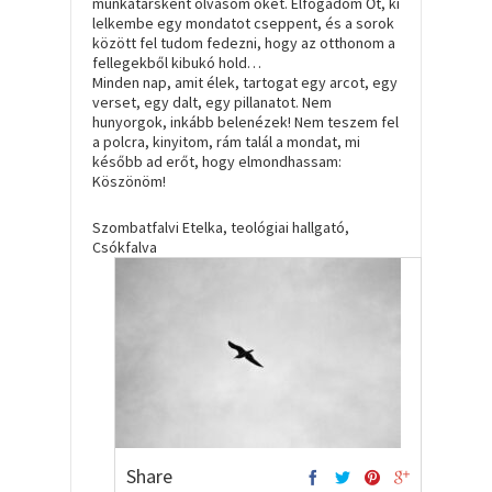
munkatársként olvasom őket. Elfogadom Őt, ki
lelkembe egy mondatot cseppent, és a sorok
között fel tudom fedezni, hogy az otthonom a
fellegekből kibukó hold…
Minden nap, amit élek, tartogat egy arcot, egy
verset, egy dalt, egy pillanatot. Nem
hunyorgok, inkább belenézek! Nem teszem fel
a polcra, kinyitom, rám talál a mondat, mi
később ad erőt, hogy elmondhassam:
Köszönöm!
Szombatfalvi Etelka, teológiai hallgató,
Csókfalva
Share