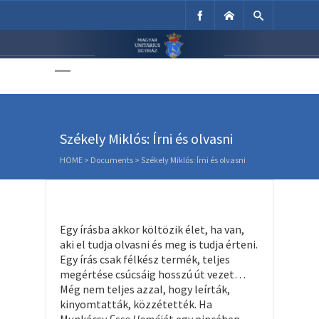
Unitárius Egyház
Weboldala
Székely Miklós: Írni és olvasni
HOME
>
Documents
>
Székely Miklós: Írni és olvasni
Egy írásba akkor költözik élet, ha van,
aki el tudja olvasni és meg is tudja érteni.
Egy írás csak félkész termék, teljes
megértése csúcsáig hosszú út vezet…
Még nem teljes azzal, hogy leírták,
kinyomtatták, közzétették. Ha