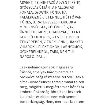
ADVENT, TE, HINTÁZÓ ADVENTI FÉNY,
GYÓGYULÁS ÚTJÁN , A HALLGATÁS
FONALA, GYÓGYÍR, FŐNIX, HA
TALÁLKOZNÉK ISTENNEL, HÉTFŐ VAN,
TÖRÉS, ÚJRATERVEZÉS, FORGOK A
MINDENSÉGGEL, KÜLÖNBSÉG, AZ
ÜNNEP JELMEZE, HÓANGYAL, ISTENT
KERESŐ EMBEREK, ÍZES ÉLET, ISTEN
TENYERÉBEN, VÍZNEK LENNI, HIÁNYZÓ
VIHAROK, LÉLEKFIÓKOK, LÁBNYOMOK,
GYÖKEREINKRŐL, TÁRS, NEM TÚL
NAPOS OLDAL…
Csak néhány azon sok, nagyszerű
írásból, amelyek három percre az
örökkévalóság részeseivé tettek. Ezek a
címek olvasásukkor tartalommal teltek
meg, mögöttük megláttam az írót és az
embert. Rokonsági kötelékek kezdtek
kialakulni és ebben nem volt semmi
boszorkányság. Nem, mert azt kezdtem