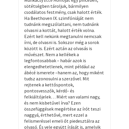
Munkácsy
Ecce Homó
ját egy pincében,
sötétségben tároljuk, bármilyen
csodálatos festmény, csak halott érték.
Ha Beethoven IX. szimfóniáját nem
tudnánk megszólaltani, nem tudnánk
olvasni a kottát, halott érték volna.
Ezért kell nekünk megtanulni nemcsak
írni, de olvasni is. Sokszor még a sorok
között is. Ezért aztán az olvasás is
művészet. Nem a kellékek a
legfontosabbak – habár azok is
elengedhetetlenek, mint például az
ábécé ismerete –hanem az, hogy miként
tudsz azonosulni a szerzővel. Mit
rejtenek a kettőspontok,
pontosvesszők, kérdő- és
felkiáltójelek… Miért van valami nagy,
és nem kisbetűvel írva? Ezen
összefüggések megértése az írót teszi
naggyá, érthetővé, mert ezzel a
felismeréssel emeli őt piedesztálra az
olvasó. És vele együtt írását is, amelyik