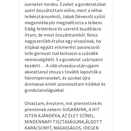
üzenetet hordoz. Ezeket a gondolatokat
azért bocsátottam előre, mert a néhai
lelkésztársunkról, Jakab Dénesről szóló
megemlékezés megindította a lelkem.
Eddig felkérésre és szerető buzdításra
írtam, de most önszántamból. Nincs
nagyszerűbb érzése egy olvasónak, ha
írójával együtt elismerést parancsoló
lelki gerincet tud kiolvasni a szándék
nemességéből. S a gondolat szárnyalni
kezdett… A cikk olvasása után ujjaim
akaratlanul vissza s tovább lapozták a
háromperceseket, és azokat újra
átolvasva ismét azonosultam íróikkal és
gondolatvilágukkal.
Olvastam, éreztem, mit jelentettek és
jelentenek nekem: SUGARAINK, A HIT
ISTEN AJÁNDÉKA, AZ ÉLET SZÍNEI,
MINDENNAPI TISZTASÁGUNK,ÁLDOTT
KARÁCSONYT, MAGASSÁGOS, IDEGEN