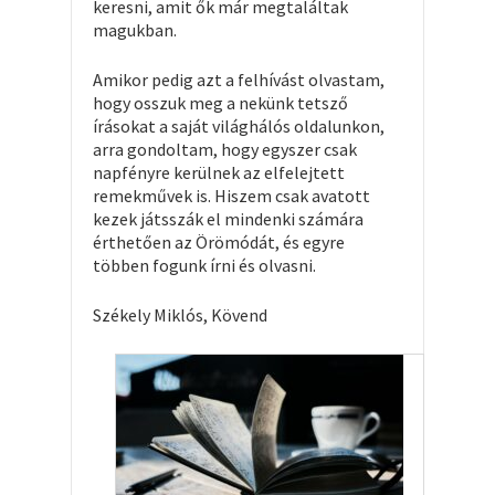
keresni, amit ők már megtaláltak
magukban.
Amikor pedig azt a felhívást olvastam,
hogy osszuk meg a nekünk tetsző
írásokat a saját világhálós oldalunkon,
arra gondoltam, hogy egyszer csak
napfényre kerülnek az elfelejtett
remekművek is. Hiszem csak avatott
kezek játsszák el mindenki számára
érthetően az Örömódát, és egyre
többen fogunk írni és olvasni.
Székely Miklós, Kövend