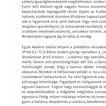
székely igazságkeresésének megítélésekor, amikor 
Ezért kell életünk egyik nagyon fontos összetevő
kapacitásának legnagyobb részét éppen az érzéksze
hallunk, érzékelünk. Azonban általános tapasztalat
oda is figyelnünk arra, amit hallunk. Vagy nem sz
dolgokon gondolkozol, és kimaradnak mondatok, v
a többiek mesélnek valamiről, ami akkor történt, a
Mindannyian vagyunk így, ki néha, ki mindig.
Egyik kedvenc bibliai helyem a prédikátor könyvén
(Préd 3,1–7). A Biblia eredeti görög nyelvében a „r
általánosan jelző
kronosz
– a kairosz egy speciáli
múlik, hanem ami jelentőségteljes idő! Sőt, a kai
felelősségét annak, hogy a kairosz időket mindig
választva. Mondok rá hétköznapi példát is: ha a v
cselekedetet halasztunk el. Ha nem figyelünk oda
pótvizsga-lehetősége. Figyeljünk és hallgassunk m
egyszeri kairoszt. Engem nagy szomorúsággal és e
az alapokmányában a világbéke megóvása szerepel
egymásra. Pedig milyen másképp lehetne, ha ismern
gyors a hallásra, késedelmes a szólásra, késedelmes 