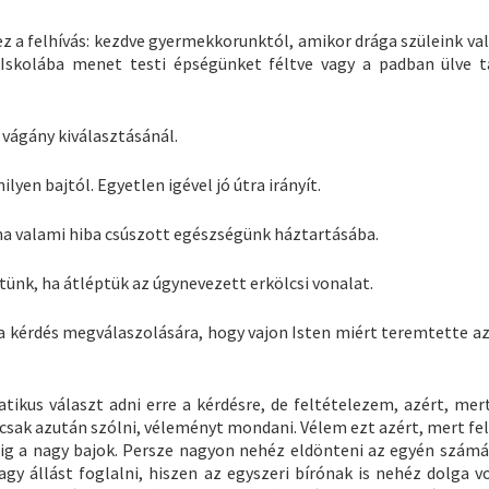
z a felhívás: kezdve gyermekkorunktól, amikor drága szüleink val
 Iskolába menet testi épségünket féltve vagy a padban ülve t
vágány kiválasztásánál.
ilyen bajtól. Egyetlen igével jó útra irányít.
, ha valami hiba csúszott egészségünk háztartásába.
ünk, ha átléptük az úgynevezett erkölcsi vonalat.
 a kérdés megválaszolására, hogy vajon Isten miért teremtette a
ikus választ adni erre a kérdésre, de feltételezem, azért, mer
ak azután szólni, véleményt mondani. Vélem ezt azért, mert fel
g a nagy bajok. Persze nagyon nehéz eldönteni az egyén számá
agy állást foglalni, hiszen az egyszeri bírónak is nehéz dolga v