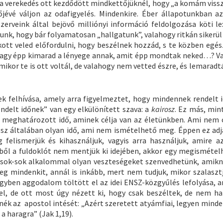
a verekedés ott kezdődött mindkettőjüknél, hogy „a komám vissz
jévé váljon az odafigyelés. Mindenkire. Éber állapotunkban a
rveink által bejövő milliónyi információ feldolgozása köti le:
unk, hogy bár folyamatosan „hallgatunk”, valahogy ritkán sikerül
okott veled előfordulni, hogy beszélnek hozzád, s te közben egé
agy épp kimarad a lényege annak, amit épp mondtak neked…? V
mikor te is ott voltál, de valahogy nem vetted észre, és lemarad
ek felhívása, amely arra figyelmeztet, hogy mindennek rendelt i
endelt időnek” van egy elkülönített szava: a
kairosz
. Ez más, min
s, meghatározott idő, aminek célja van az életünkben. Ami nem 
rosz általában olyan idő, ami nem ismételhető meg. Éppen ez adj
 felismerjük és kihasználjuk, vagyis arra használjuk, amire az
ízből a fuldoklót nem mentjük ki idejében, akkor egy megismétel
, sok-sok alkalommal olyan veszteségeket szenvedhetünk, amikn
eg mindenkit, annál is inkább, mert nem tudjuk, mikor szalasztj
gyben aggodalom töltött el az idei ENSZ-közgyűlés lefolyása, 
, de ott most úgy nézett ki, hogy csak beszéltek, de nem ha
ék az apostol intését: „Azért szeretett atyámfiai, legyen mind
a haragra” (Jak 1,19).