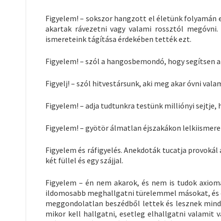
Figyelem! – sokszor hangzott el életünk folyamán e
akartak rávezetni vagy valami rossztól megóvni.
ismereteink tágítása érdekében tették ezt.
Figyelem! – szól a hangosbemondó, hogy segítsen a 
Figyelj! – szól hitvestársunk, aki meg akar óvni valam
Figyelem! – adja tudtunkra testünk milliónyi sejtje
Figyelem! – gyötör álmatlan éjszakákon lelkiismeret
Figyelem és ráfigyelés. Anekdoták tucatja provokál
két füllel és egy szájjal.
Figyelem – én nem akarok, és nem is tudok axiomat
ildomosabb meghallgatni türelemmel másokat, és cs
meggondolatlan beszédből lettek és lesznek mindi
mikor kell hallgatni, esetleg elhallgatni valamit v