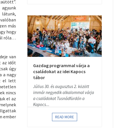
aütött”.
z agyunk
 látunk,
 valóban
szen más
agy hogy
tál róla…
deje van
t az időt
Gazdag programmal várja a
csak úgy
családokat az idei Kapocs
a a nagy
tábor
 el lett
hetetlen
Július 30. és augusztus 2. között
ek nincs
immár negyedik alkalommal várja
uk el az
a családokat Tusnádfürdőn a
amelynek
Kapocs...
llgattak
en ember
READ MORE