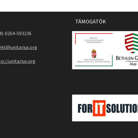
TÁMOGATÓK
04)-0264-593236
ekt@unitarius.org
tp://unitarius.org