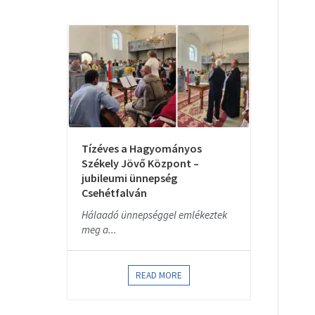
Tízéves a Hagyományos
Székely Jövő Központ –
jubileumi ünnepség
Csehétfalván
Hálaadó ünnepséggel emlékeztek
meg a...
READ MORE