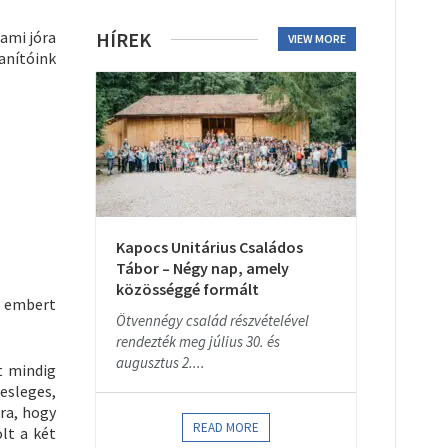
ami jóra
HÍREK
VIEW MORE
anítóink
Kapocs Unitárius Családos
Tábor – Négy nap, amely
közösséggé formált
z embert
Ötvennégy család részvételével
rendezték meg július 30. és
augusztus 2....
t mindig
esleges,
ra, hogy
READ MORE
olt a két