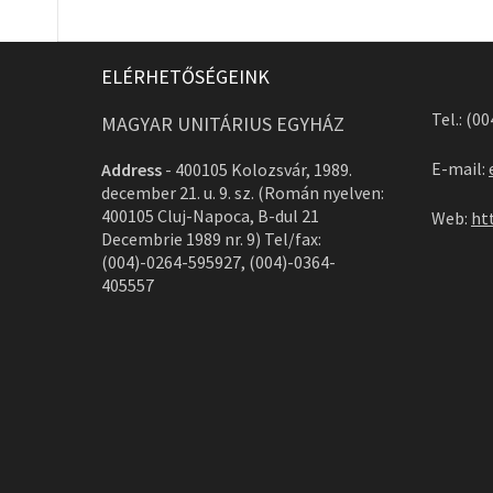
ELÉRHETŐSÉGEINK
Tel.: (0
MAGYAR UNITÁRIUS EGYHÁZ
E-mail:
Address
-
400105 Kolozsvár, 1989.
december 21. u. 9. sz. (Román nyelven:
400105 Cluj-Napoca, B-dul 21
Web:
ht
Decembrie 1989 nr. 9) Tel/fax:
(004)-0264-595927, (004)-0364-
405557