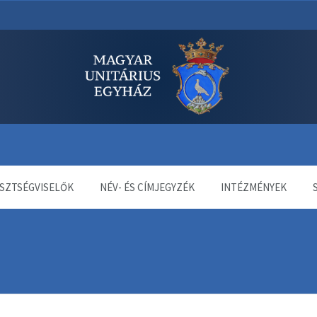
dala
SZTSÉGVISELŐK
NÉV- ÉS CÍMJEGYZÉK
INTÉZMÉNYEK