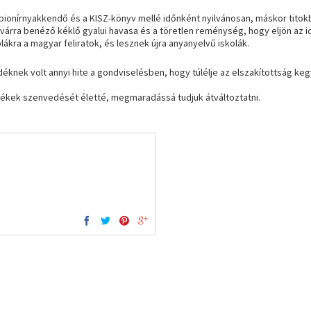
 pionírnyakkendő és a KISZ-könyv mellé időnként nyilvánosan, máskor titok
ra benéző kéklő gyalui havasa és a töretlen reménység, hogy eljön az i
ákra a magyar feliratok, és lesznek újra anyanyelvű iskolák.
ek volt annyi hite a gondviselésben, hogy túlélje az elszakítottság keg
dékek szenvedését életté, megmaradássá tudjuk átváltoztatni.