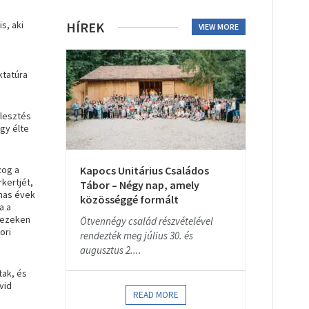
s, aki
HÍREK
VIEW MORE
ktatúra
rlesztés
gy élte
zog a
Kapocs Unitárius Családos
rkert
jét
,
Tábor – Négy nap, amely
nas évek
közösséggé formált
a a
y ezeken
Ötvennégy család részvételével
ori
rendezték meg július 30. és
augusztus 2....
tak, és
vid
READ MORE