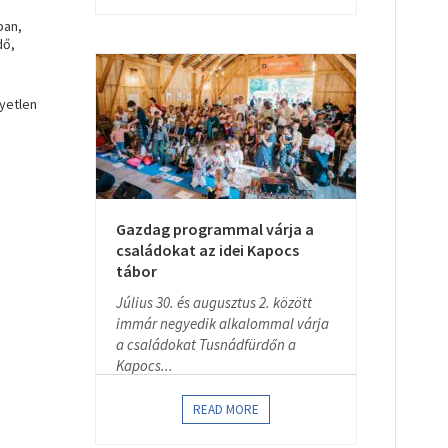
ban,
dő,
yetlen
Gazdag programmal várja a
családokat az idei Kapocs
tábor
Július 30. és augusztus 2. között
immár negyedik alkalommal várja
a családokat Tusnádfürdőn a
Kapocs...
READ MORE