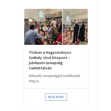
Tízéves a Hagyományos
Székely Jövő Központ –
jubileumi ünnepség
Csehétfalván
Hálaadó ünnepséggel emlékeztek
meg a...
READ MORE