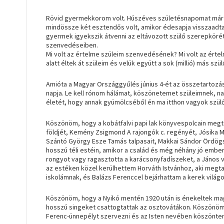
Rövid gyermekkorom volt. Húszéves születésnapomat már é
mindössze két esztendős volt, amikor édesapja visszaadta 
gyermek igyekszik átvenni az eltávozott szülő szerepkörét,
szenvedéseiben.
Mi volt az értelme szüleim szenvedésének? Mi volt az ért
alatt éltek át szüleim és velük együtt a sok (millió) más szül
Amióta a Magyar Országgyűlés június 4-ét az ö
sszetartozá
napja. Le kell rónom hálámat, köszönetemet szüleimnek, n
életét, hogy annak gyümölcséből én ma itthon vagyok szü
Köszönöm, hogy a kobátfalvi papi lak könyvespolcain meg
föld
jét
,
Kemény Zsigmond
A
rajongók
c. regényét, Jósika M
Szántó György
Esze Tamás talpasai
t
,
Makkai Sándor
Ördög
hosszú téli estéin, amikor a család és még néhány jó ember 
rongyot vagy ragasztotta a karácsonyfadíszeket, a
János v
az estéken közel kerülhettem Horváth Istvánhoz, aki megta
iskolámnak, és Balázs Ferenccel bejárhattam a kerek világo
Köszönöm, hogy a Nyikó mentén 1920 után is énekeltek magya
hosszú singeket csattogtattak az osztovátákon. Köszönöm,
Ferenc-ünnepélyt szervezni és az Isten nevében köszönte