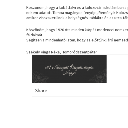
Köszönöm, hogy a kobátfalvi és a kolozsvári iskoláimban a
nekem adatott Tompa magányos fenyője, Reményik Kolozsvár
amikor visszakerülnek a helységnév-táblákra és az utca-tábl
Köszönöm, hogy 1920 óta minden kárpát-medencei nemzedékn
fájdalmát.
Segítsen a mindenható Isten, hogy az előttünk járó nemze
Székely Kinga Réka, Homoródszentpéter
Share