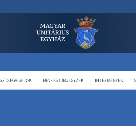
dala
SZTSÉGVISELŐK
NÉV- ÉS CÍMJEGYZÉK
INTÉZMÉNYEK