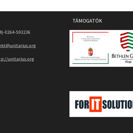
TÁMOGATÓK
04)-0264-593236
ekt@unitarius.org
tp://unitarius.org