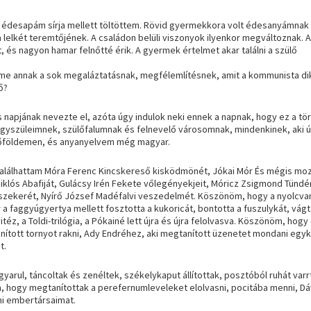
desapám sírja mellett töltöttem. Rövid gyermekkora volt édesanyámnak i
lelkét teremtőjének. A családon belüli viszonyok ilyenkor megváltoznak. A
 és nagyon hamar felnőtté érik. A gyermek értelmet akar találni a szülő
elme annak a sok megaláztatásnak, megfélemlítésnek, amit a kommunista di
ő?
s napjának
nevezte el, azóta úgy indulok neki ennek a napnak, hogy ez a tö
agyszüleimnek, szülőfalumnak és felnevelő városomnak, mindenkinek, aki ú
lőföldemen, és anyanyelvem még magyar.
találhattam Móra Ferenc
Kincskereső kisködmön
ét
,
Jókai Mór
És mégis mo
iklós
Abafi
ját
,
Gulácsy Irén
Fekete vőlegények
jeit, Móricz Zsigmond
Tündé
szeker
ét
,
Nyírő József
Madéfalvi veszedelm
ét
.
Köszönöm, hogy a nyolcva
a faggyúgyertya mellett fosztotta a kukoricát, bontotta a fuszulykát, vágt
itéz
, a
Toldi-
trilógia, a
Pókainé
lett újra és újra felolvasva. Köszönöm, hog
nított tornyot rakni, Ady Endréhez, aki megtanított üzenetet mondani egyk
t.
rul, táncoltak és zenéltek, székelykaput állítottak, posztóból ruhát varr
 hogy megtanítottak a perefernumleveleket elolvasni, pocitába menni, Dá
ni embertársaimat.