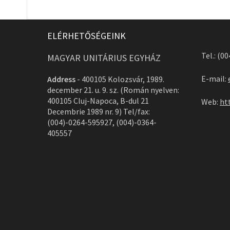
ELÉRHETŐSÉGEINK
Tel.: (0
MAGYAR UNITÁRIUS EGYHÁZ
E-mail:
Address
-
400105 Kolozsvár, 1989.
december 21. u. 9. sz. (Román nyelven:
400105 Cluj-Napoca, B-dul 21
Web:
ht
Decembrie 1989 nr. 9) Tel/fax:
(004)-0264-595927, (004)-0364-
405557