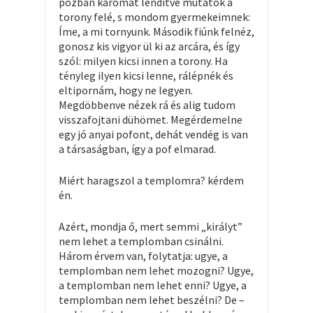
pózban karomat lendítve mutatok a
torony felé, s mondom gyermekeimnek:
Íme, a mi tornyunk. Második fiúnk felnéz,
gonosz kis vigyor ül ki az arcára, és így
szól: milyen kicsi innen a torony. Ha
tényleg ilyen kicsi lenne, rálépnék és
eltipornám, hogy ne legyen.
Megdöbbenve nézek rá és alig tudom
visszafojtani dühömet. Megérdemelne
egy jó anyai pofont, dehát vendég is van
a társaságban, így a pof elmarad.
Miért haragszol a templomra? kérdem
én.
Azért, mondja ő, mert semmi „királyt”
nem lehet a templomban csinálni.
Három érvem van, folytatja: ugye, a
templomban nem lehet mozogni? Ugye,
a templomban nem lehet enni? Ugye, a
templomban nem lehet beszélni? De –