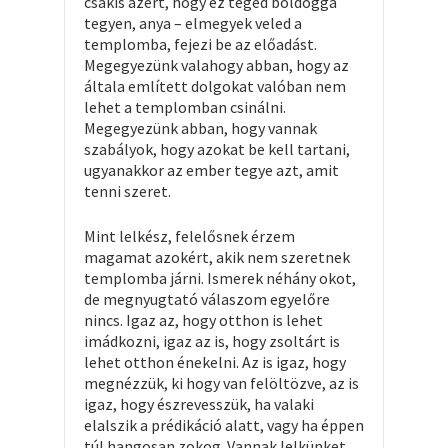
csakis azért, hogy ez téged boldoggá
tegyen, anya – elmegyek veled a
templomba, fejezi be az előadást.
Megegyezünk valahogy abban, hogy az
általa említett dolgokat valóban nem
lehet a templomban csinálni.
Megegyezünk abban, hogy vannak
szabályok, hogy azokat be kell tartani,
ugyanakkor az ember tegye azt, amit
tenni szeret.
Mint lelkész, felelősnek érzem
magamat azokért, akik nem szeretnek
templomba járni. Ismerek néhány okot,
de megnyugtató válaszom egyelőre
nincs. Igaz az, hogy otthon is lehet
imádkozni, igaz az is, hogy zsoltárt is
lehet otthon énekelni. Az is igaz, hogy
megnézzük, ki hogy van felöltözve, az is
igaz, hogy észrevesszük, ha valaki
elalszik a prédikáció alatt, vagy ha éppen
túl hangosan zokog. Vannak lelkünket