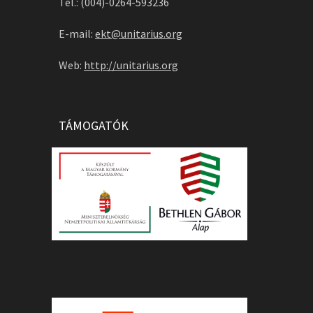
Tel.: (004)-0264-593236
E-mail:
ekt@unitarius.org
Web:
http://unitarius.org
TÁMOGATÓK