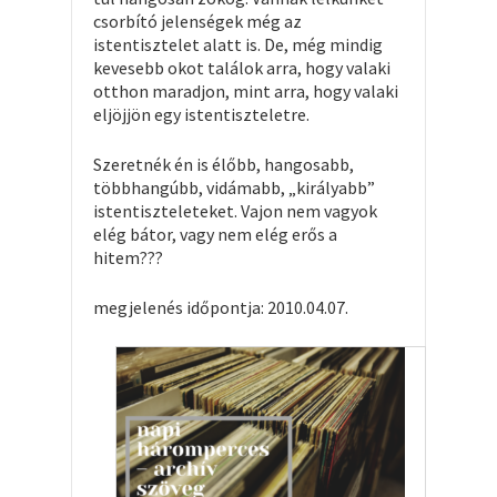
csorbító jelenségek még az
istentisztelet alatt is. De, még mindig
kevesebb okot találok arra, hogy valaki
otthon maradjon, mint arra, hogy valaki
eljöjjön egy istentiszteletre.
Szeretnék én is élőbb, hangosabb,
többhangúbb, vidámabb, „királyabb”
istentiszteleteket. Vajon nem vagyok
elég bátor, vagy nem elég erős a
hitem???
megjelenés időpontja: 2010.04.07.