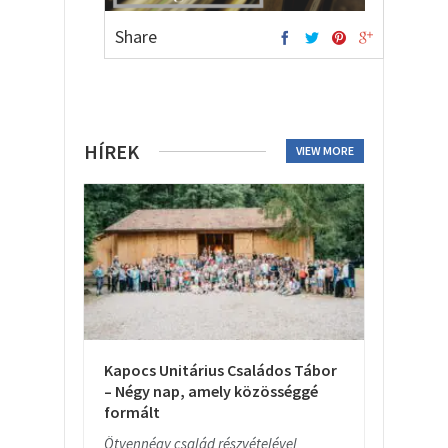
Share
HÍREK
VIEW MORE
Kapocs Unitárius Családos Tábor
– Négy nap, amely közösséggé
formált
Ötvennégy család részvételével