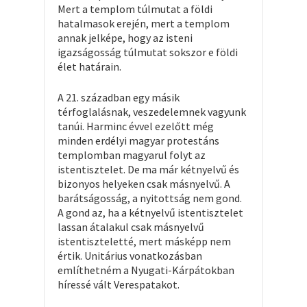
Mert a templom túlmutat a földi
hatalmasok erején, mert a templom
annak jelképe, hogy az isteni
igazságosság túlmutat sokszor e földi
élet határain.
A 21. században egy másik
térfoglalásnak, veszedelemnek vagyunk
tanúi. Harminc évvel ezelőtt még
minden erdélyi magyar protestáns
templomban magyarul folyt az
istentisztelet. De ma már kétnyelvű és
bizonyos helyeken csak másnyelvű. A
barátságosság, a nyitottság nem gond.
A gond az, ha a kétnyelvű istentisztelet
lassan átalakul csak másnyelvű
istentiszteletté, mert másképp nem
értik. Unitárius vonatkozásban
említhetném a Nyugati-Kárpátokban
híressé vált Verespatakot.