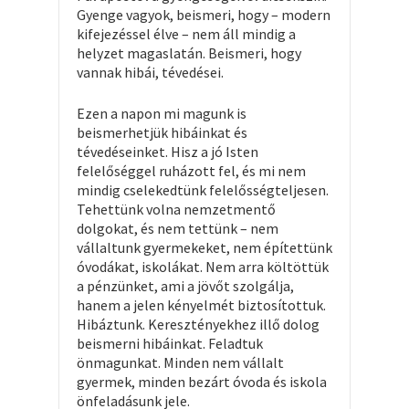
Gyenge vagyok, beismeri, hogy – modern
kifejezéssel élve – nem áll mindig a
helyzet magaslatán. Beismeri, hogy
vannak hibái, tévedései.
Ezen a napon mi magunk is
beismerhetjük hibáinkat és
tévedéseinket. Hisz a jó Isten
felelőséggel ruházott fel, és mi nem
mindig cselekedtünk felelősségteljesen.
Tehettünk volna nemzetmentő
dolgokat, és nem tettünk – nem
vállaltunk gyermekeket, nem építettünk
óvodákat, iskolákat. Nem arra költöttük
a pénzünket, ami a jövőt szolgálja,
hanem a jelen kényelmét biztosítottuk.
Hibáztunk. Keresztényekhez illő dolog
beismerni hibáinkat. Feladtuk
önmagunkat. Minden nem vállalt
gyermek, minden bezárt óvoda és iskola
önfeladásunk jele.