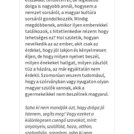
dolga is nagyobb annál, hogysem a
nemzet sorsáról, a magyar kultúra
sorsáról gondolkozzék. Mindig
megdöbbenek, amikor ilyen emberekkel
találkozok, s hitetlenkedve nézem: hogy
lehetséges ez? Hol születik, hogyan
nevelkedik az az ember, akit csak az
érdekel, hogy jól lakjon és kényelmesen
éljen, de hogy milyen nyelvet beszél,
milyen énekeket hallgat, milyen zászlót
tűz a házára, az már egyáltalán nem
érdekli. Szomorúan veszem tudomásul,
hogy a szórványban vagy nyugaton olyan
magyar szülők vannak, akik a
gyermekeikkel nem beszélnek magyarul.
Soha ki nem mondják azt, hogy drága jó
Istenem, segíts meg! Vagy ezeket a
különlegesen csengő szavakat, mint:
anyanyelv, szülőföld, haza, otthon,
szabadság, szerelem, soha ki nem