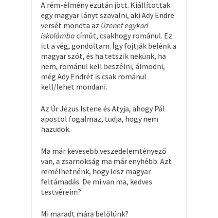
A rém-élmény ezután jött. Kiállítottak
egy magyar lányt szavalni, aki Ady Endre
versét mondta az
Üzenet egykori
iskolámba
címűt, csakhogy románul. Ez
itt a vég, gondoltam. Így fojtják belénk a
magyar szót, és ha tetszik nekünk, ha
nem, románul kell beszélni, álmodni,
még Ady Endrét is csak románul
kell/lehet mondani.
Az Úr Jézus Istene és Atyja, ahogy Pál
apostol fogalmaz, tudja, hogy nem
hazudok.
Ma már kevesebb veszedelemtényező
van, a zsarnokság ma már enyhébb. Azt
remélhetnénk, hogy lesz magyar
feltámadás. De mi van ma, kedves
testvéreim?
Mi maradt mára belőlünk?