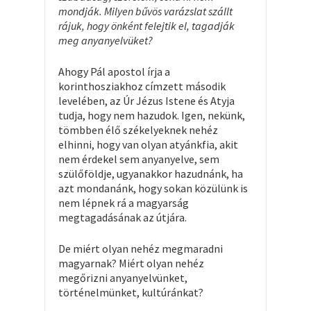
mondják. Milyen bűvös varázslat szállt
rájuk, hogy önként felejtik el, tagadják
meg anyanyelvüket?
Ahogy Pál apostol írja a
korinthosziakhoz címzett második
levelében, az Úr Jézus Istene és Atyja
tudja, hogy nem hazudok. Igen, nekünk,
tömbben élő székelyeknek nehéz
elhinni, hogy van olyan atyánkfia, akit
nem érdekel sem anyanyelve, sem
szülőföldje, ugyanakkor hazudnánk, ha
azt mondanánk, hogy sokan közülünk is
nem lépnek rá a magyarság
megtagadásának az útjára.
De miért olyan nehéz megmaradni
magyarnak? Miért olyan nehéz
megőrizni anyanyelvünket,
történelmünket, kultúránkat?