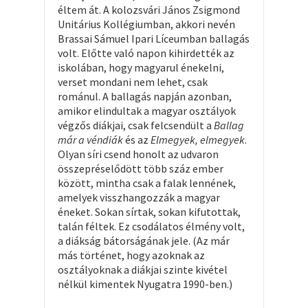
éltem át. A kolozsvári János Zsigmond
Unitárius Kollégiumban, akkori nevén
Brassai Sámuel Ipari Líceumban ballagás
volt. Előtte való napon kihirdették az
iskolában, hogy magyarul énekelni,
verset mondani nem lehet, csak
románul. A ballagás napján azonban,
amikor elindultak a magyar osztályok
végzős diákjai, csak felcsendült a
Ballag
már a véndiák
és az
Elmegyek, elmegyek
.
Olyan síri csend honolt az udvaron
összepréselődött több száz ember
között, mintha csak a falak lennének,
amelyek visszhangozzák a magyar
éneket. Sokan sírtak, sokan kifutottak,
talán féltek. Ez csodálatos élmény volt,
a diákság bátorságának jele. (Az már
más történet, hogy azoknak az
osztályoknak a diákjai szinte kivétel
nélkül kimentek Nyugatra 1990-ben.)