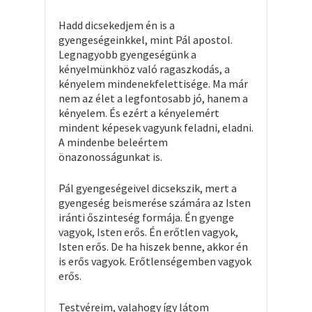
Hadd dicsekedjem én is a
gyengeségeinkkel, mint Pál apostol.
Legnagyobb gyengeségünk a
kényelmünkhöz való ragaszkodás, a
kényelem mindenekfelettisége. Ma már
nem az élet a legfontosabb jó, hanem a
kényelem. És ezért a kényelemért
mindent képesek vagyunk feladni, eladni.
A mindenbe beleértem
önazonosságunkat is.
Pál gyengeségeivel dicsekszik, mert a
gyengeség beismerése számára az Isten
iránti őszinteség formája. Én gyenge
vagyok, Isten erős. Én erőtlen vagyok,
Isten erős. De ha hiszek benne, akkor én
is erős vagyok. Erőtlenségemben vagyok
erős.
Testvéreim, valahogy így látom