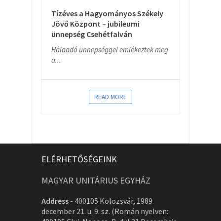
Tízéves a Hagyományos Székely
Jövő Központ – jubileumi
ünnepség Csehétfalván
Hálaadó ünnepséggel emlékeztek meg
a...
READ MORE
ELÉRHETŐSÉGEINK
MAGYAR UNITÁRIUS EGYHÁZ
Address
-
400105 Kolozsvár, 1989.
december 21. u. 9. sz. (Román nyelven: