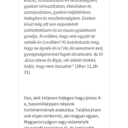
között, fáradozásban és vesződségben,
gyakori virrasztásban, éhezésben és
szomjazásban, gyakori böjtölésben,
hidegben és mezítelenségben. Ezeken
kívül még ott van naponkénti
zaklattatásom és az összes gyülekezet
gondja. Ki erőtlen, hogy vele együtt ne
volnék én is erőtlen? Ki botránkozik meg,
hogy ne égnék én is? Ha dicsekednem kell,
gyengeségeimmel fogok dicsekedni. Az Úr
Jézus Istene és Atyja, aki áldott örökké,
tudja, hogy nem hazudok.”
(2Kor 11,26–
31)
Van, akit teljesen hidegen hagy június 4-
e, hasonlóképpen népünk
történelmének alakulása. Találkoztam
sok olyan emberrel, aki magyar ugyan,
Magyarországon vagy valamelyik
elszakadt területen él, de legkisebb