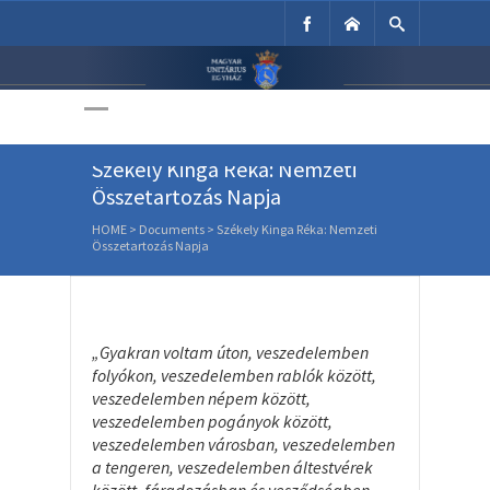
Unitárius Egyház
Weboldala
Székely Kinga Réka: Nemzeti
Összetartozás Napja
HOME
>
Documents
>
Székely Kinga Réka: Nemzeti
Összetartozás Napja
„Gyakran voltam úton, veszedelemben
folyókon, veszedelemben rablók között,
veszedelemben népem között,
veszedelemben pogányok között,
veszedelemben városban, veszedelemben
a tengeren, veszedelemben áltestvérek