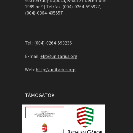
400105 Cluj-Napoca, B-dul 21 Decembrie
1989 nr. 9) Tel/fax: (004)-0264-595927,
(004)-0364-405557
Tel.: (004)-0264-593236
E-mail:
ekt@unitarius.org
Web:
http://unitarius.org
TÁMOGATÓK