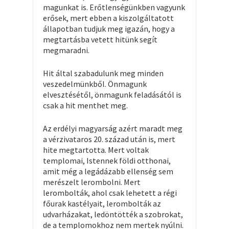
magunkat is. Erőtlenségünkben vagyunk
erősek, mert ebben a kiszolgáltatott
állapotban tudjuk meg igazán, hogy a
megtartásba vetett hitünk segít
megmaradni.
Hit által szabadulunk meg minden
veszedelmünkből. Önmagunk
elvesztésétől, önmagunk feladásától is
csak a hit menthet meg.
Az erdélyi magyarság azért maradt meg
a vérzivataros 20. század után is, mert
hite megtartotta. Mert voltak
templomai, Istennek földi otthonai,
amit még a legádázabb ellenség sem
merészelt lerombolni. Mert
lerombolták, ahol csak lehetett a régi
főurak kastélyait, lerombolták az
udvarházakat, ledöntötték a szobrokat,
de a templomokhoz nem mertek nyúlni.