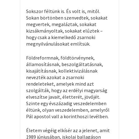
Sokszor féltünk is. És volt is, mitől.
Sokan börtönben szenvedtek, sokakat
megvertek, megaláztak, sokakat
kizsákmányoltak, sokakat elűztek –
hogy csak a kiemelkedő zsarnoki
megnyilvánulásokat említsük.
Földreformnak, földtörvénynek,
államosításnak, beszolgáltatásnak,
kisajátításnak, kollektivizálásnak
nevezték azokat a zsarnoki
rendeleteket, amelyek mind azt
szolgálták, hogy az erdélyi magyarság
elveszítse javait, életterét, jövőjét.
Szinte egy évszázadig veszedelemben
éltünk, olyan veszedelemben, amelyről
Pál apostol vall a korinthoszi levélben.
Életem végéig elkísér az a jelenet, amit
1989 júniusában, iskolai ballagáson