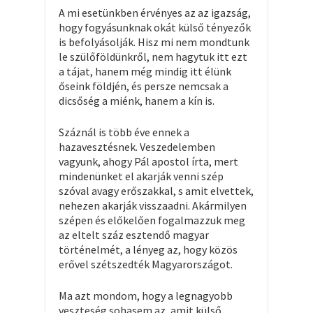
A mi esetünkben érvényes az az igazság,
hogy fogyásunknak okát külső tényezők
is befolyásolják. Hisz mi nem mondtunk
le szülőföldünkről, nem hagytuk itt ezt
a tájat, hanem még mindig itt élünk
őseink földjén, és persze nemcsak a
dicsőség a miénk, hanem a kín is.
Száznál is több éve ennek a
hazavesztésnek. Veszedelemben
vagyunk, ahogy Pál apostol írta, mert
mindenünket el akarják venni szép
szóval avagy erőszakkal, s amit elvettek,
nehezen akarják visszaadni. Akármilyen
szépen és előkelően fogalmazzuk meg
az eltelt száz esztendő magyar
történelmét, a lényeg az, hogy közös
erővel szétszedték Magyarországot.
Ma azt mondom, hogy a legnagyobb
veszteség sohasem az, amit külső