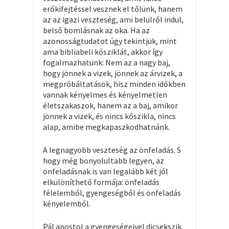
erőkifejtéssel vesznek el tőlünk, hanem
az az igazi veszteség, ami belülről indul,
belső bomlásnak az oka. Ha az
azonosságtudatot úgy tekintjük, mint
ama bibliabeli kősziklát, akkor így
fogalmazhatunk: Nem az a nagy baj,
hogy jönnek a vizek, jönnek az árvizek, a
megpróbáltatások, hisz minden időkben
vannak kényelmes és kényelmetlen
életszakaszok, hanem az a baj, amikor
jönnek a vizek, és nincs kőszikla, nincs
alap, amibe megkapaszkodhatnánk.
A legnagyobb veszteség az önfeladás. S
hogy még bonyolultabb legyen, az
önfeladásnak is van legalább két jól
elkülöníthető formája: önfeladás
félelemből, gyengeségből és önfeladás
kényelemből.
Pál apostol a gyengeségeivel dicsekszik.