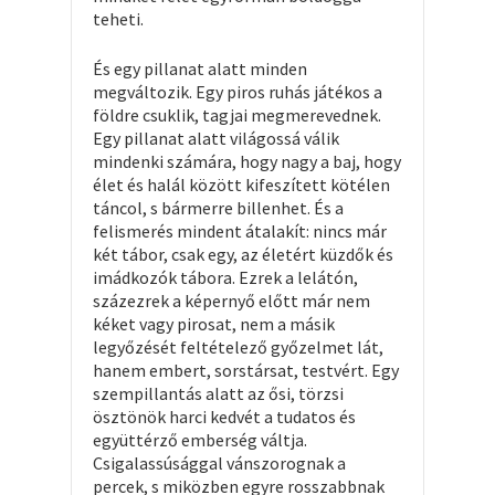
teheti.
És egy pillanat alatt minden
megváltozik. Egy piros ruhás játékos a
földre csuklik, tagjai megmerevednek.
Egy pillanat alatt világossá válik
mindenki számára, hogy nagy a baj, hogy
élet és halál között kifeszített kötélen
táncol, s bármerre billenhet. És a
felismerés mindent átalakít: nincs már
két tábor, csak egy, az életért küzdők és
imádkozók tábora. Ezrek a lelátón,
százezrek a képernyő előtt már nem
kéket vagy pirosat, nem a másik
legyőzését feltételező győzelmet lát,
hanem embert, sorstársat, testvért. Egy
szempillantás alatt az ősi, törzsi
ösztönök harci kedvét a tudatos és
együttérző emberség váltja.
Csigalassúsággal vánszorognak a
percek, s miközben egyre rosszabbnak