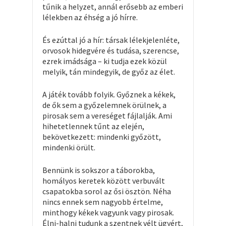
tűnik a helyzet, annál erősebb az emberi
lélekben az éhség a jó hírre.
És ezúttal jó a hír: társak lélekjelenléte,
orvosok hidegvére és tudása, szerencse,
ezrek imádsága – ki tudja ezek közül
melyik, tán mindegyik, de győz az élet.
A játék tovább folyik. Győznek a kékek,
de ők sem a győzelemnek örülnek, a
pirosak sem a vereséget fájlalják. Ami
hihetetlennek tűnt az elején,
bekövetkezett: mindenki győzött,
mindenki örült.
Bennünk is sokszor a táborokba,
homályos keretek között verbuvált
csapatokba sorol az ősi ösztön. Néha
nincs ennek sem nagyobb értelme,
minthogy kékek vagyunk vagy pirosak.
Élni-halni tudunk a szentnek vélt ügyért,