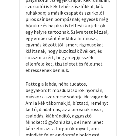
pálya körül. Az egyik csapat kék ruhában,
szurkolói is kék-fehér zászlókkal, kék
ruhákban; a másik csapat és szurkolói
piros színben pompáznak; egyesek még
bőrükre és hajukra is felfestik a jelt: ők
egy helyre tartoznak. Szívre tett kézzel,
egy emberként éneklik a himnuszt,
egymás között jól ismert rigmusokat
kiáltanak, hogy buzdítsák övéiket, és
sokszor azért, hogy megijesszék
ellenfeleiket, tiszteletet és félelmet
ébresszenek bennük.
Pattog a labda, néha tudatos,
begyakorolt mozdulatsorok nyomán,
máskor a szerencse sodorja ide vagy oda.
Ami a kék tábornak jó, bíztató, reményt
keltő, diadalmas, az a pirosnak rossz,
csalódás, kiábrándító, aggasztó.
Mindkettő győzni akar, s el nem lehet
képzelni azt a forgatókönyvet, ami
mindkét felet egyformán boldoggá