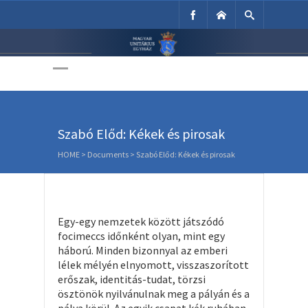
Unitárius Egyház
Weboldala
Szabó Előd: Kékek és pirosak
HOME
>
Documents
>
Szabó Előd: Kékek és pirosak
Egy-egy nemzetek között játszódó
focimeccs időnként olyan, mint egy
háború. Minden bizonnyal az emberi
lélek mélyén elnyomott, visszaszorított
erőszak, identitás-tudat, törzsi
ösztönök nyilvánulnak meg a pályán és a