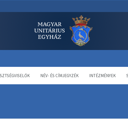
dala
SZTSÉGVISELŐK
NÉV- ÉS CÍMJEGYZÉK
INTÉZMÉNYEK