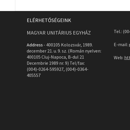
ELÉRHETŐSÉGEINK
Tel.: (0
MAGYAR UNITÁRIUS EGYHÁZ
E-mail:
Address
-
400105 Kolozsvár, 1989.
december 21. u. 9. sz. (Román nyelven:
400105 Cluj-Napoca, B-dul 21
Web:
ht
Decembrie 1989 nr. 9) Tel/fax:
(004)-0264-595927, (004)-0364-
405557