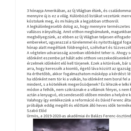
3 hónapja Amerikában, az Új Világban élünk, és családommal
mennyire új is ez a világ. Különböző listákat vezetünk: mer
kóstolunk meg, és mi hiányzik a legjobban otthonról.
A legkülönlegesebb dolog az, hogy mennyire természetes an
vallásos irányultság. Amit otthon megbámulunk, magunkban
megbélyegzünk, az ebben az Új Világban teljesen elfogadot
embereket, ugyanazzal a türelemmel és nyitottsággal fogad
hónap alatt megéltünk földrengést, szélvihart és tűzveszél
A végtelen udvariasság azonban időnként teher is. Ahogy sok 
időnként eszembe jut hálát adni otthoni veszekedéseinkért
érzelmek időnként elő kell törjenek. Ezek a kitörések, bár
arra, hogy keressék a kiomló, égető láva között az igazság
Ha érthetőbb, akkor fogalmazhatom másképp a kérdést: lét
ha időnként nem tör ki a vulkán, ha időnként nem borul fel 
mindent, s a kötelékek megerősödjenek? És létezik-e lelk
módon a felhők, nem szikráznak-e a villámok fényei, s nem 
aztán a lenyugvó, elcsendesedő időben minden a helyére k
Valahogy így emlékezünk a reformáció és Dávid Ferenc által
próbáljuk eddig megélt és előttünk álló heves idők terméke
Szabó Előd
Ürmös, a 2019-2020-as akadémiai év Balázs Ferenc-ösztöndíj