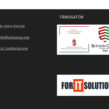
TÁMOGATÓK
04)-0264-593236
ekt@unitarius.org
tp://unitarius.org