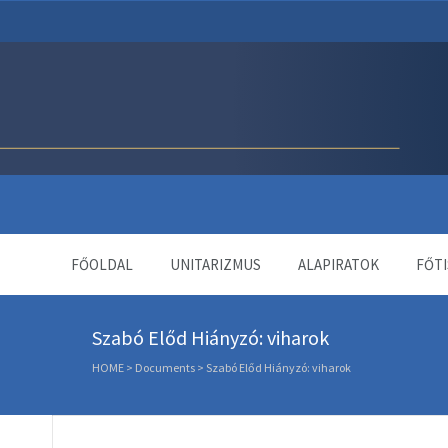
Unitárius Egyház Webol
FŐOLDAL
UNITARIZMUS
ALAPIRATOK
FŐTI
Szabó Előd Hiányzó: viharok
HOME
>
Documents
>
Szabó Előd Hiányzó: viharok