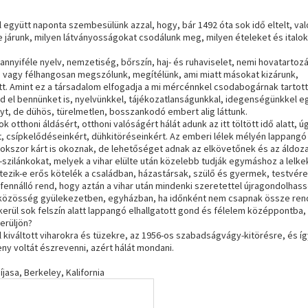
 együtt naponta szembesülünk azzal, hogy, bár 1492 óta sok idő eltelt, va
re járunk, milyen látványosságokat csodálunk meg, milyen ételeket és italok
nyiféle nyelv, nemzetiség, bőrszín, haj- és ruhaviselet, nemi hovatartozá
 vagy félhangosan megszólunk, megítélünk, ami miatt másokat kizárunk,
t. Amint ez a társadalom elfogadja a mi mércénnkel csodabogárnak tartott
 el bennünket is, nyelvünkkel, tájékozatlanságunkkal, idegenségünkkel eg
yt, de dühös, türelmetlen, bosszankodó embert alig láttunk.
otthoni áldásért, otthoni valóságért hálát adunk az itt töltött idő alatt, ú
, csípkelődéseinkért, dühkitöréseinkért. Az emberi lélek mélyén lappangó
 sokszor kárt is okoznak, de lehetőséget adnak az elkövetőnek és az áldoz
-szilánkokat, melyek a vihar elülte után közelebb tudják egymáshoz a lelke
ezik-e erős kötelék a családban, házastársak, szülő és gyermek, testvére
a fennálló rend, hogy aztán a vihar után mindenki szeretettel újragondolhas
i közösség gyülekezetben, egyházban, ha időnként nem csapnak össze rend
kerül sok felszín alatt lappangó elhallgatott gond és félelem középpontba,
erüljön?
 kiváltott viharokra és tüzekre, az 1956-os szabadságvágy-kitörésre, és íg
ny voltát észrevenni, azért hálát mondani.
asa, Berkeley, Kalifornia