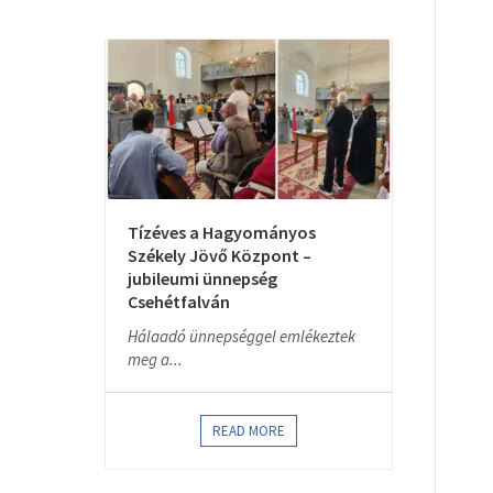
Tízéves a Hagyományos
Székely Jövő Központ –
jubileumi ünnepség
Csehétfalván
Hálaadó ünnepséggel emlékeztek
meg a...
READ MORE