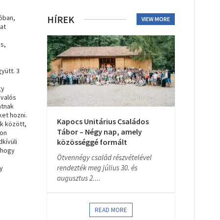
lóban,
HÍREK
VIEW MORE
at
s,
yütt. 3
gy
 valós
atnak
ket hozni.
Kapocs Unitárius Családos
k között,
Tábor – Négy nap, amely
son
kívüli
közösséggé formált
 hogy
Ötvennégy család részvételével
rendezték meg július 30. és
y
augusztus 2....
READ MORE