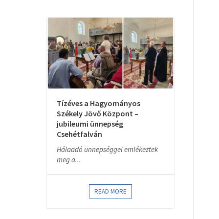
Tízéves a Hagyományos
Székely Jövő Központ –
jubileumi ünnepség
Csehétfalván
Hálaadó ünnepséggel emlékeztek
meg a...
READ MORE