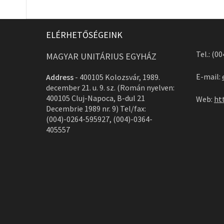
ELÉRHETŐSÉGEINK
Tel.: (0
MAGYAR UNITÁRIUS EGYHÁZ
E-mail:
Address
-
400105 Kolozsvár, 1989.
december 21. u. 9. sz. (Román nyelven:
400105 Cluj-Napoca, B-dul 21
Web:
ht
Decembrie 1989 nr. 9) Tel/fax:
(004)-0264-595927, (004)-0364-
405557