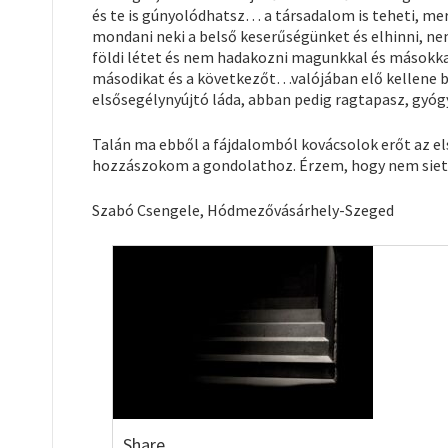
és te is gúnyolódhatsz… a társadalom is teheti, mer
mondani neki a belső keserűségünket és elhinni, nem
földi létet és nem hadakozni magunkkal és másokkal
másodikat és a következőt…valójában elő kellene bú
elsősegélynyújtó láda, abban pedig ragtapasz, gyó
Talán ma ebből a fájdalomból kovácsolok erőt az el
hozzászokom a gondolathoz. Érzem, hogy nem siette
Szabó Csengele, Hódmezővásárhely-Szeged
Share