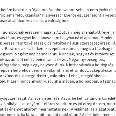
 belém hasított a fájdalom. Valahol valami sebzi, s nem jövök rá,
robléma felbukkanása? Hiányérzet? Évente egyszer elönt a keser
nak általában köze sincs a valósághoz.
r gombócnak érezzem magam. Az utcán mégis lehajtott fejjel jár
avas tájon, és egyetlen panasz sem hagyhatná el ajkamat. Minden
k persze nem tökéletesek, de feltétel nélküli szeretetet érzek irá
ait. Barátok, akik a lelkem közepében vannak, mégis a távolság n
 mégsem jó egész nap benne lenni. Mondják, hogy az év kezdete az
nk az, amitől nehéz beindítani az évet. Megannyi önsegítés,
elfogadása, mégis egy helyben állok. Mintha várnék a boldogság
gy éppen helyrehoz bennem valamit, ami elromlott. Szkeptikusan 
k a szünetért, a megoldásért, valamiért. Lehet, megdöbbensz
eted, hiszen mindannyian küzdünk a mában, a holnapban, a tegnap
yógyszer segít. Az Isten jelenléte. Azt is be kell vallanom törede
z ő hibája… az enyém… előreszaladtam és jól elrejtőztem, mer
at és énemet akarom megmutatni neki. A vidámat, az alázatosat,
öset nem jó, ha látja…mit gondol majd rólam? Azért belül mégis 