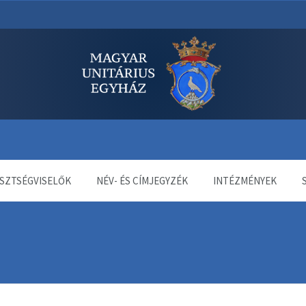
dala
SZTSÉGVISELŐK
NÉV- ÉS CÍMJEGYZÉK
INTÉZMÉNYEK