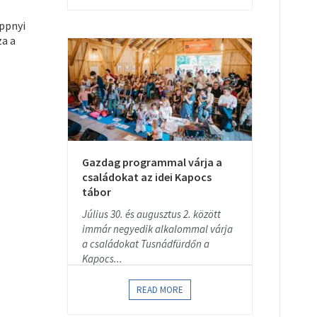
öppnyi
za a
Gazdag programmal várja a
családokat az idei Kapocs
tábor
Július 30. és augusztus 2. között
immár negyedik alkalommal várja
a családokat Tusnádfürdőn a
Kapocs...
READ MORE