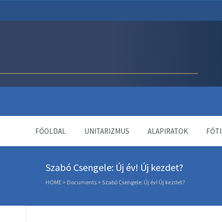
Unitárius Egyház Webol
FŐOLDAL
UNITARIZMUS
ALAPIRATOK
FŐTI
Szabó Csengele: Új év! Új kezdet?
HOME
>
Documents
>
Szabó Csengele: Új év! Új kezdet?