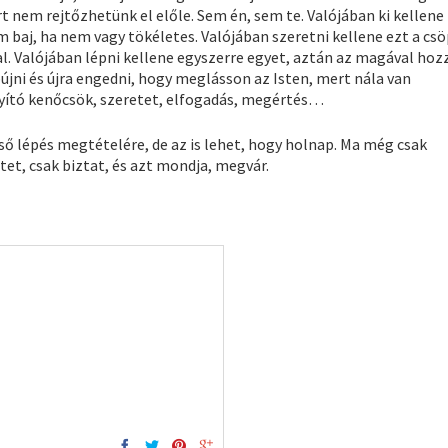
t nem rejtőzhetünk el előle. Sem én, sem te. Valójában ki kellene
 baj, ha nem vagy tökéletes. Valójában szeretni kellene ezt a cs
. Valójában lépni kellene egyszerre egyet, aztán az magával hoz
jni és újra engedni, hogy meglásson az Isten, mert nála van
gyító kenőcsök, szeretet, elfogadás, megértés…
ső lépés megtételére, de az is lehet, hogy holnap. Ma még csak
t, csak biztat, és azt mondja, megvár.