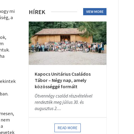
 hogy mi
HÍREK
VIEW MORE
űség, a
ok,
em
ntuk.
éha
Kapocs Unitárius Családos
Tábor – Négy nap, amely
tekintek
közösséggé formált
ban.
Ötvennégy család részvételével
rendezték meg július 30. és
augusztus 2....
lmesen,
t nem
 a
READ MORE
nevetek