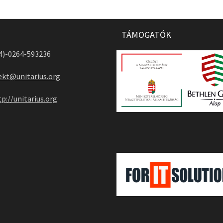
TÁMOGATÓK
04)-0264-593236
ekt@unitarius.org
tp://unitarius.org