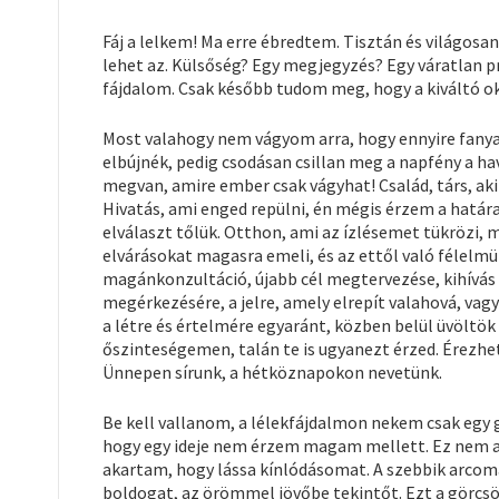
Fáj a lelkem! Ma erre ébredtem. Tisztán és világosan
lehet az. Külsőség? Egy megjegyzés? Egy váratlan p
fájdalom. Csak később tudom meg, hogy a kiváltó ok
Most valahogy nem vágyom arra, hogy ennyire fanya
elbújnék, pedig csodásan csillan meg a napfény a h
megvan, amire ember csak vágyhat! Család, társ, aki
Hivatás, ami enged repülni, én mégis érzem a határ
elválaszt tőlük. Otthon, ami az ízlésemet tükrözi,
elvárásokat magasra emeli, és az ettől való félelmü
magánkonzultáció, újabb cél megtervezése, kihívás 
megérkezésére, a jelre, amely elrepít valahová, va
a létre és értelmére egyaránt, közben belül üvöltö
őszinteségemen, talán te is ugyanezt érzed. Érezh
Ünnepen sírunk, a hétköznapokon nevetünk.
Be kell vallanom, a lélekfájdalmon nekem csak egy g
hogy egy ideje nem érzem magam mellett. Ez nem a
akartam, hogy lássa kínlódásomat. A szebbik arcom
boldogat, az örömmel jövőbe tekintőt. Ezt a görcs