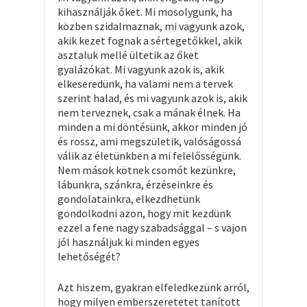
kihasználják őket. Mi mosolygunk, ha
közben szidalmaznak, mi vagyunk azok,
akik kezet fognak a sértegetőkkel, akik
asztaluk mellé ültetik az őket
gyalázókat. Mi vagyunk azok is, akik
elkeseredünk, ha valami nem a tervek
szerint halad, és mi vagyunk azok is, akik
nem terveznek, csak a mának élnek. Ha
minden a mi döntésünk, akkor minden jó
és rossz, ami megszületik, valóságossá
válik az életünkben a mi felelősségünk.
Nem mások kötnek csomót kezünkre,
lábunkra, szánkra, érzéseinkre és
gondolatainkra, elkezdhetünk
gondolkodni azon, hogy mit kezdünk
ezzel a fene nagy szabadsággal – s vajon
jól használjuk ki minden egyes
lehetőségét?
Azt hiszem, gyakran elfeledkezünk arról,
hogy milyen emberszeretetet tanított