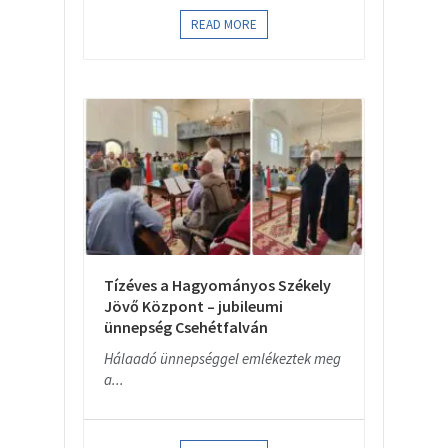
READ MORE
Tízéves a Hagyományos Székely
Jövő Központ – jubileumi
ünnepség Csehétfalván
Hálaadó ünnepséggel emlékeztek meg
a...