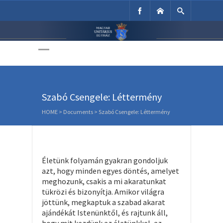
Unitárius Egyház
Weboldala
Szabó Csengele: Léttermény
HOME
>
Documents
>
Szabó Csengele: Léttermény
Életünk folyamán gyakran gondoljuk
azt, hogy minden egyes döntés, amelyet
meghozunk, csakis a mi akaratunkat
tükrözi és bizonyítja. Amikor világra
jöttünk, megkaptuk a szabad akarat
ajándékát Istenünktől, és rajtunk áll,