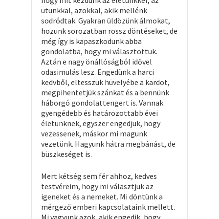
hogy mit kezdünk az életünkkel, az
utunkkal, azokkal, akik mellénk
sodródtak. Gyakran üldözünk álmokat,
hozunk sorozatban rossz döntéseket, de
még így is kapaszkodunk abba
gondolatba, hogy mi választottuk.
Aztán e nagy önállóságból idővel
odasimulás lesz. Engedünk a harci
kedvből, eltesszük hüvelyébe a kardot,
megpihentetjük szánkat és a bennünk
háborgó gondolattengert is. Vannak
gyengédebb és határozottabb évei
életünknek, egyszer engedjük, hogy
vezessenek, máskor mi magunk
vezetünk. Hagyunk hátra megbánást, de
büszkeséget is.
Mert kétség sem fér ahhoz, kedves
testvéreim, hogy mi választjuk az
igeneket és a nemeket. Mi döntünk a
mérgező emberi kapcsolataink mellett.
Mi vagyunk azok, akik engedik, hogy