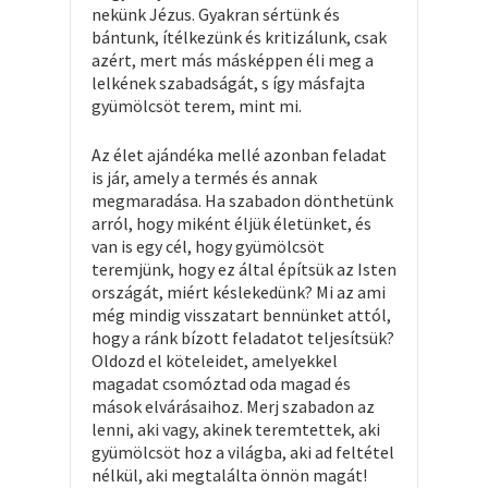
nekünk Jézus. Gyakran sértünk és
bántunk, ítélkezünk és kritizálunk, csak
azért, mert más másképpen éli meg a
lelkének szabadságát, s így másfajta
gyümölcsöt terem, mint mi.
Az élet ajándéka mellé azonban feladat
is jár, amely a termés és annak
megmaradása. Ha szabadon dönthetünk
arról, hogy miként éljük életünket, és
van is egy cél, hogy gyümölcsöt
teremjünk, hogy ez által építsük az Isten
országát, miért késlekedünk? Mi az ami
még mindig visszatart bennünket attól,
hogy a ránk bízott feladatot teljesítsük?
Oldozd el köteleidet, amelyekkel
magadat csomóztad oda magad és
mások elvárásaihoz. Merj szabadon az
lenni, aki vagy, akinek teremtettek, aki
gyümölcsöt hoz a világba, aki ad feltétel
nélkül, aki megtalálta önnön magát!