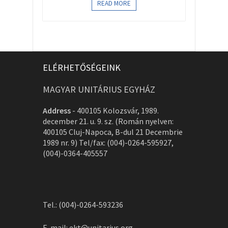
READ MORE
ELÉRHETŐSÉGEINK
MAGYAR UNITÁRIUS EGYHÁZ
Address
-
400105 Kolozsvár, 1989.
december 21. u. 9. sz. (Román nyelven:
400105 Cluj-Napoca, B-dul 21 Decembrie
1989 nr. 9) Tel/fax: (004)-0264-595927,
(004)-0364-405557
Tel.: (004)-0264-593236
E-mail:
ekt@unitarius.org