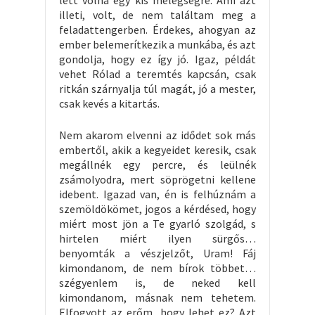
lett volna egy kis melegségre. Ami azt
illeti, volt, de nem találtam meg a
feladattengerben. Érdekes, ahogyan az
ember belemerítkezik a munkába, és azt
gondolja, hogy ez így jó. Igaz, példát
vehet Rólad a teremtés kapcsán, csak
ritkán szárnyalja túl magát, jó a mester,
csak kevés a kitartás.
Nem akarom elvenni az idődet sok más
embertől, akik a kegyeidet keresik, csak
megállnék egy percre, és leülnék
zsámolyodra, mert söprögetni kellene
idebent. Igazad van, én is felhúznám a
szemöldökömet, jogos a kérdésed, hogy
miért most jön a Te gyarló szolgád, s
hirtelen miért ilyen sürgős…
benyomták a vészjelzőt, Uram! Fáj
kimondanom, de nem bírok többet…
szégyenlem is, de neked kell
kimondanom, másnak nem tehetem.
Elfogyott az erőm, hogy lehet ez? Azt