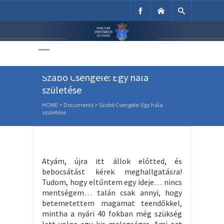
Unitárius Egyház
Weboldala
Szabó Csengele: Egy hála
születése
HOME
>
Documents
>
Szabó Csengele: Egy hála
születése
Atyám, újra itt állok előtted, és
bebocsátást kérek meghallgatásra!
Tudom, hogy eltűntem egy ideje… nincs
mentségem… talán csak annyi, hogy
betemetettem magamat teendőkkel,
mintha a nyári 40 fokban még szükség