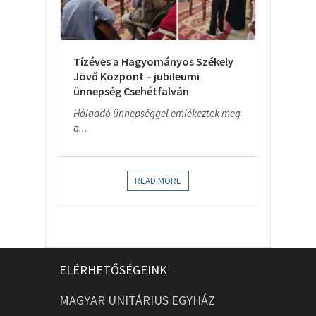
Tízéves a Hagyományos Székely
Jövő Központ – jubileumi
ünnepség Csehétfalván
Hálaadó ünnepséggel emlékeztek meg
a...
READ MORE
ELÉRHETŐSÉGEINK
MAGYAR UNITÁRIUS EGYHÁZ