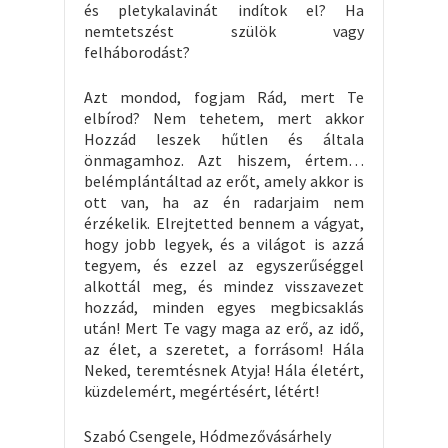
és pletykalavinát indítok el? Ha
nemtetszést szülök vagy
felháborodást?
Azt mondod, fogjam Rád, mert Te
elbírod? Nem tehetem, mert akkor
Hozzád leszek hűtlen és általa
önmagamhoz. Azt hiszem, értem…
belémplántáltad az erőt, amely akkor is
ott van, ha az én radarjaim nem
érzékelik. Elrejtetted bennem a vágyat,
hogy jobb legyek, és a világot is azzá
tegyem, és ezzel az egyszerűséggel
alkottál meg, és mindez visszavezet
hozzád, minden egyes megbicsaklás
után! Mert Te vagy maga az erő, az idő,
az élet, a szeretet, a forrásom! Hála
Neked, teremtésnek Atyja! Hála életért,
küzdelemért, megértésért, létért!
Szabó Csengele, Hódmezővásárhely