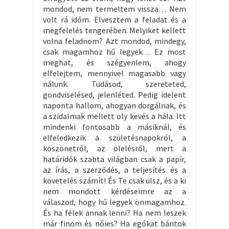
mondod, nem termeltem vissza… Nem
volt rá időm. Elvesztem a feladat és a
megfelelés tengerében. Melyiket kellett
volna feladnom? Azt mondod, mindegy,
csak magamhoz hű legyek… Ez most
meghat, és szégyenlem, ahogy
elfelejtem, mennyivel magasabb vagy
nálunk. Tudásod, szereteted,
gondviselésed, jelenléted. Pedig idelent
naponta hallom, ahogyan dorgálnak, és
a szidalmak mellett oly kevés a hála. Itt
mindenki fontosabb a másiknál, és
elfeledkezik a születésnapokról, a
köszönetről, az ölelésről, mert a
határidők szabta világban csak a papír,
az írás, a szerződés, a teljesítés és a
követelés számít! És Te csak ülsz, és a ki
nem mondott kérdéseimre az a
válaszod, hogy hű legyek önmagamhoz.
És ha félek annak lenni? Ha nem leszek
már finom és nőies? Ha egókat bántok