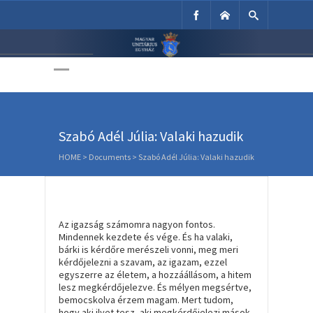
Unitárius Egyház
Weboldala
Szabó Adél Júlia: Valaki hazudik
HOME
>
Documents
>
Szabó Adél Júlia: Valaki hazudik
Az igazság számomra nagyon fontos.
Mindennek kezdete és vége. És ha valaki,
bárki is kérdőre merészeli vonni, meg meri
kérdőjelezni a szavam, az igazam, ezzel
egyszerre az életem, a hozzáállásom, a hitem
lesz megkérdőjelezve. És mélyen megsértve,
bemocskolva érzem magam. Mert tudom,
hogy aki ilyet tesz, aki megkérdőjelezi mások