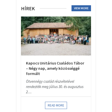
HÍREK
VIEW MORE
Kapocs Unitárius Családos Tábor
– Négy nap, amely közösséggé
formált
Ötvennégy család részvételével
rendezték meg július 30. és augusztus
2....
READ MORE