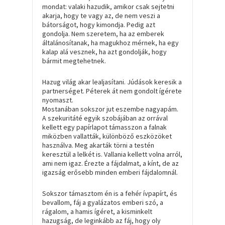
mondat: valaki hazudik, amikor csak sejtetni
akarja, hogy te vagy az, de nem veszi a
bátorságot, hogy kimondja. Pedig azt
gondolja. Nem szeretem, ha az emberek
általánosítanak, ha magukhoz mérnek, ha egy
kalap alá vesznek, ha azt gondolják, hogy
bármit megtehetnek.
Hazug világ akar lealjasítani. Júdások keresik a
partnerséget. Péterek át nem gondolt ígérete
nyomaszt.
Mostanában sokszor jut eszembe nagyapám.
A szekuritáté egyik szobájában az orrával
kellett egy papírlapot támasszon a falnak
miközben vallatták, különböző eszközöket
használva. Meg akarták törni a testén
keresztül a lelkét is. Vallania kellett volna arról,
ami nem igaz. Érezte a fájdalmat, a kínt, de az
igazság erősebb minden emberi fájdalomnál.
Sokszor támasztom én is a fehér ívpapírt, és
bevallom, fáj a gyalázatos emberi szó, a
rágalom, a hamis ígéret, a kisminkelt
hazugság, de leginkább az fáj, hogy oly