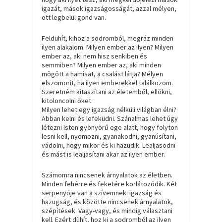
igazát, mások igazságosságát, azzal mélyen,
ott legbelül gond van.
Feldühít, kihoz a sodromból, megráz minden
ilyen alakalom. Milyen ember az ilyen? Milyen
ember az, aki nem hisz senkiben és
semmiben? Milyen ember az, aki minden
mögött a hamisat, a csalást látja? Mélyen
elszomorít, ha ilyen emberekkel találkozom.
Szeretném kitaszítani az életemből, ellökni,
kitoloncolni őket.
Milyen lehet egy igazság nélküli világban élni?
Abban kelni és lefeküdni. Szánalmas lehet úgy
létezni Isten gyönyörű ege alatt, hogy folyton
lesni kell, nyomozni, gyanakodni, gyanúsítani,
vádolni, hogy mikor és ki hazudik. Lealjasodni
és mást is lealjasítani akar az ilyen ember.
Számomra nincsenek árnyalatok az életben.
Minden fehérre és feketére korlátozódik. Két
serpenyője van a szívemnek: igazság és
hazugság, és közötte nincsenek árnyalatok,
szépítések. Vagy-vagy, és mindig választani
kell. Ezért dühít, hoz ki a sodromból az ilyen