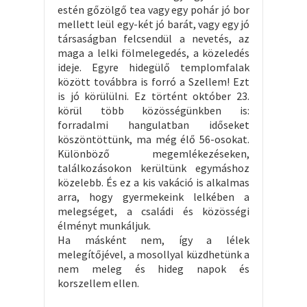
estén gőzölgő tea vagy egy pohár jó bor
mellett leül egy-két jó barát, vagy egy jó
társaságban felcsendül a nevetés, az
maga a lelki fölmelegedés, a közeledés
ideje. Egyre hidegülő templomfalak
között továbbra is forró a Szellem! Ezt
is jó körülülni. Ez történt október 23.
körül több közösségünkben is:
forradalmi hangulatban időseket
köszöntöttünk, ma még élő 56-osokat.
Különböző megemlékezéseken,
találkozásokon kerültünk egymáshoz
közelebb. És ez a kis vakáció is alkalmas
arra, hogy gyermekeink lelkében a
melegséget, a családi és közösségi
élményt munkáljuk.
Ha másként nem, így a lélek
melegítőjével, a mosollyal küzdhetünk a
nem meleg és hideg napok és
korszellem ellen.