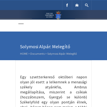
Unitárius Egyház
Weboldala
Solymosi Alpár: Melegítő
HOME
>
Documents
>
Solymosi Alpár: Melegítő
Egy szvetterkereső októberi napon
olyan jól esett a lelkemnek a menasági
székely atyánkfia, Ambrus
megállapítása, miszerint a csíkiak
(hozzáteszem, Gyergyó se különb)
Székelyföld egy olyan pontján élnek,