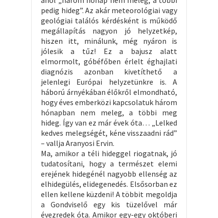
ahol „három hónap nem meleg, a többi
pedig hideg”. Az akár meteorológiai vagy
geológiai találós kérdésként is működő
megállapítás nagyon jó helyzetkép,
hiszen itt, minálunk, még nyáron is
jólesik a tűz! Ez a bajusz alatt
elmormolt, góbéfőben érlelt éghajlati
diagnózis azonban kivetíthető a
jelenlegi Európai helyzetünkre is. A
háború árnyékában élőkről elmondható,
hogy éves emberközi kapcsolatuk három
hónapban nem meleg, a többi meg
hideg. Így van ez már évek óta… „Lelked
kedves melegségét, kéne visszaadni rád”
– vallja Aranyosi Ervin.
Ma, amikor a téli hideggel riogatnak, jó
tudatosítani, hogy a természet elemi
erejének hidegénél nagyobb ellenség az
elhidegülés, elidegenedés. Elsősorban ez
ellen kellene küzdeni! A többit megoldja
a Gondviselő egy kis tüzelővel már
évezredek óta. Amikor egy-egy októberi