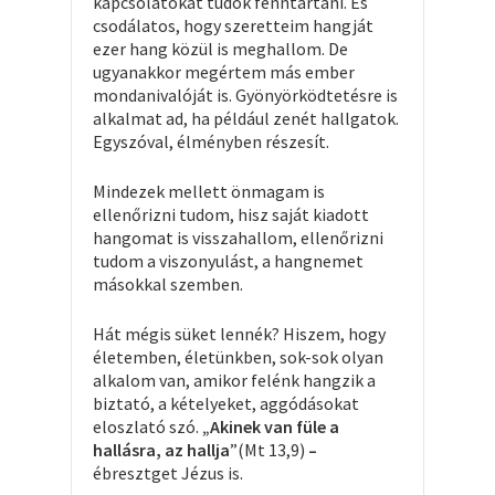
kapcsolatokat tudok fenntartani. És
csodálatos, hogy szeretteim hangját
ezer hang közül is meghallom. De
ugyanakkor megértem más ember
mondanivalóját is. Gyönyörködtetésre is
alkalmat ad, ha például zenét hallgatok.
Egyszóval, élményben részesít.
Mindezek mellett önmagam is
ellenőrizni tudom, hisz saját kiadott
hangomat is visszahallom, ellenőrizni
tudom a viszonyulást, a hangnemet
másokkal szemben.
Hát mégis süket lennék? Hiszem, hogy
életemben, életünkben, sok-sok olyan
alkalom van, amikor felénk hangzik a
biztató, a kételyeket, aggódásokat
eloszlató szó.
„Akinek van füle a
hallásra, az hallja
”(Mt 13,9)
–
ébresztget Jézus is.