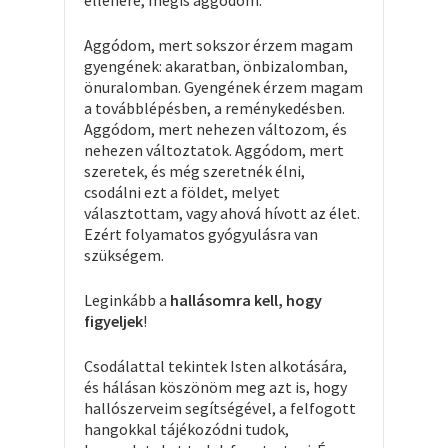
ellenére, mégis aggódom.
Aggódom, mert sokszor érzem magam
gyengének: akaratban, önbizalomban,
önuralomban. Gyengének érzem magam
a továbblépésben, a reménykedésben.
Aggódom, mert nehezen változom, és
nehezen változtatok. Aggódom, mert
szeretek, és még szeretnék élni,
csodálni ezt a földet, melyet
választottam, vagy ahová hívott az élet.
Ezért folyamatos gyógyulásra van
szükségem.
Leginkább a
hallásomra kell, hogy
figyeljek
!
Csodálattal tekintek Isten alkotására,
és hálásan köszönöm meg azt is, hogy
hallószerveim segítségével, a felfogott
hangokkal tájékozódni tudok,