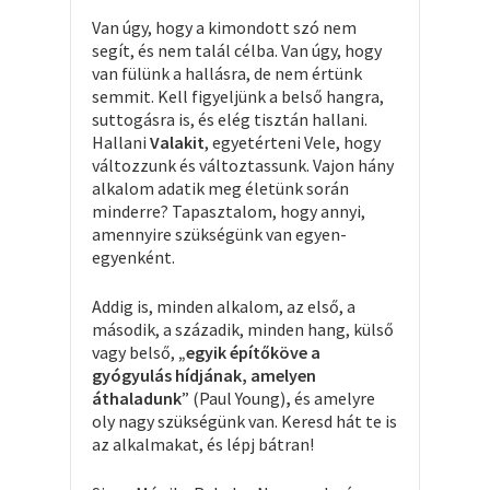
Van úgy, hogy a kimondott szó nem
segít, és nem talál célba. Van úgy, hogy
van fülünk a hallásra, de nem értünk
semmit. Kell figyeljünk a belső hangra,
suttogásra is, és elég tisztán hallani.
Hallani
Valakit
, egyetérteni Vele, hogy
változzunk és változtassunk. Vajon hány
alkalom adatik meg életünk során
minderre? Tapasztalom, hogy annyi,
amennyire szükségünk van egyen-
egyenként.
Addig is, minden alkalom, az első, a
második, a századik, minden hang, külső
vagy belső,
„egyik építőköve a
gyógyulás hídjának, amelyen
áthaladunk
” (Paul Young)
,
és amelyre
oly nagy szükségünk van. Keresd hát te is
az alkalmakat, és lépj bátran!