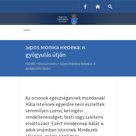
Unitárius Egyház
Weboldala
Sipos Mónika Rebeka: A
gyógyulás útján
HOME
>
Documents
>
Sipos Mónika Rebeka: A
gyógyulás útján
Az orvosok egészségesnek mondanak!
Hála Istennek egyelőre nem észleltek
semmilyen szervi, keringési
rendellenességet, testi vagy szellemi
elváltozást. Ezért mindennap hálát is
adok imámban Istennek. Mindezek