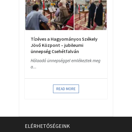
Tízéves a Hagyományos Székely
Jövő Központ – jubileumi
ünnepség Csehétfalván
Hálaadó ünnepséggel emlékeztek meg
a...
READ MORE
ELÉRHETŐSÉGEINK