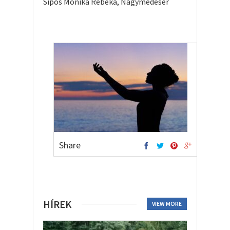
Sipos Mónika Rebeka, Nagymedesér
Share
HÍREK
VIEW MORE