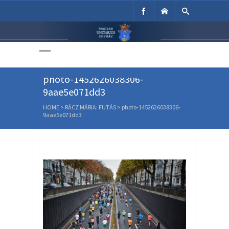
Unitárius Egyház
Weboldala
photo-1452626038306-
9aae5e071dd3
HOME
>
RÁCZ MÁRIA: FUTÁS
>
photo-1452626038306-
9aae5e071dd3