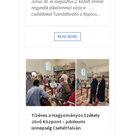
Július 30. és augusztus 2. között immár
negyedik alkalommal várja a
családokat Tusnádfürdőn a Kapocs...
READ MORE
Tízéves a Hagyományos Székely
Jövő Központ – jubileumi
ünnepség Csehétfalván