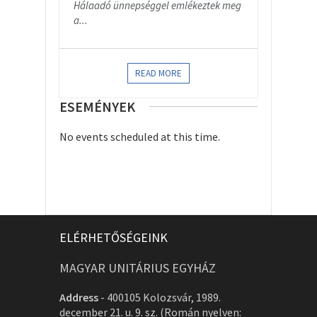
Hálaadó ünnepséggel emlékeztek meg
a...
READ MORE
ESEMÉNYEK
No events scheduled at this time.
ELÉRHETŐSÉGEINK
MAGYAR UNITÁRIUS EGYHÁZ
Address
-
400105 Kolozsvár, 1989.
december 21. u. 9. sz. (Román nyelven: