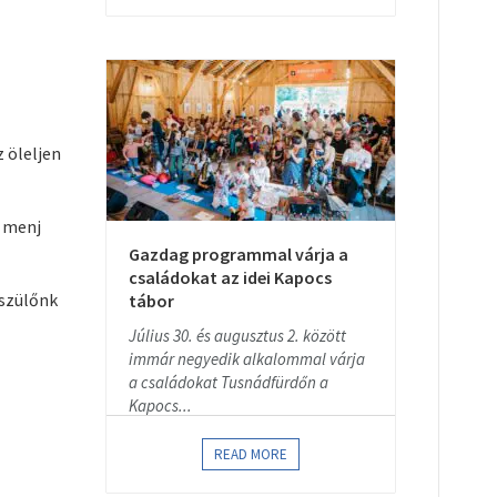
 öleljen
, menj
Gazdag programmal várja a
családokat az idei Kapocs
 szülőnk
tábor
Július 30. és augusztus 2. között
immár negyedik alkalommal várja
a családokat Tusnádfürdőn a
Kapocs...
READ MORE