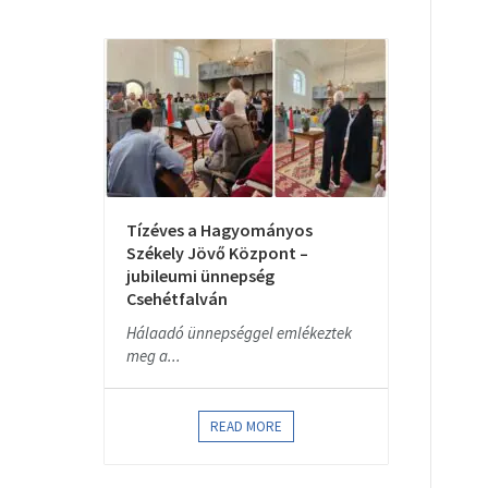
Tízéves a Hagyományos
Székely Jövő Központ –
jubileumi ünnepség
Csehétfalván
Hálaadó ünnepséggel emlékeztek
meg a...
READ MORE