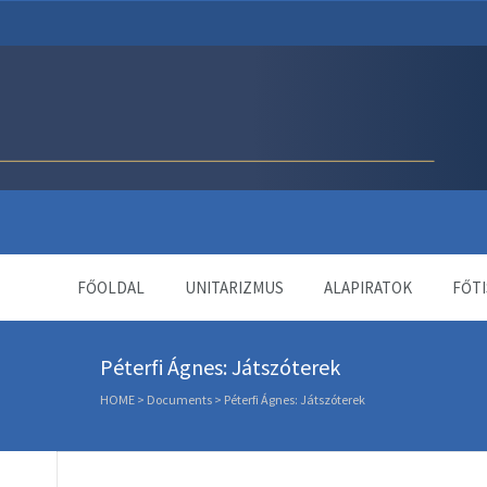
Unitárius Egyház Webol
FŐOLDAL
UNITARIZMUS
ALAPIRATOK
FŐTI
Péterfi Ágnes: Játszóterek
HOME
>
Documents
>
Péterfi Ágnes: Játszóterek