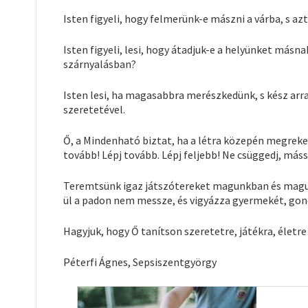
Isten figyeli, hogy felmerünk-e mászni a várba, s az
Isten figyeli, lesi, hogy átadjuk-e a helyünket másna
szárnyalásban?
Isten lesi, ha magasabbra merészkedünk, s kész ar
szeretetével.
Ő, a Mindenható biztat, ha a létra közepén megreked
tovább! Lépj tovább. Lépj feljebb! Ne csüggedj, má
Teremtsünk igaz játszótereket magunkban és magunk
ül a padon nem messze, és vigyázza gyermekét, gondj
Hagyjuk, hogy Ő tanítson szeretetre, játékra, élet
Péterfi Ágnes, Sepsiszentgyörgy