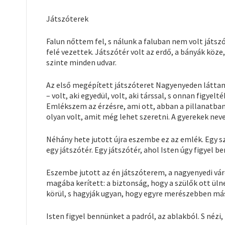
Játszóterek
Falun nőttem fel, s nálunk a faluban nem volt játszó
felé vezettek. Játszótér volt az erdő, a bányák köze,
szinte minden udvar.
Az első megépített játszóteret Nagyenyeden látta
– volt, aki egyedül, volt, aki társsal, s onnan figyelt
Emlékszem az érzésre, ami ott, abban a pillanatba
olyan volt, amit még lehet szeretni. A gyerekek nevet
Néhány hete jutott újra eszembe ez az emlék. Egy 
egy játszótér. Egy játszótér, ahol Isten úgy figyel 
Eszembe jutott az én játszóterem, a nagyenyedi váro
magába kerített: a biztonság, hogy a szülők ott ül
körül, s hagyják ugyan, hogy egyre merészebben mász
Isten figyel bennünket a padról, az ablakból. S néz