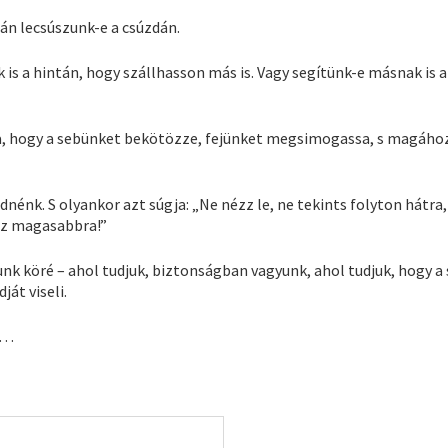
tán lecsúszunk-e a csúzdán.
k is a hintán, hogy szállhasson más is. Vagy segítünk-e másnak is a
ra, hogy a sebünket bekötözze, fejünket megsimogassa, s magához
nénk. S olyankor azt súgja: „Ne nézz le, ne tekints folyton hátra
ssz magasabbra!”
 köré – ahol tudjuk, biztonságban vagyunk, ahol tudjuk, hogy a
át viseli.
re…