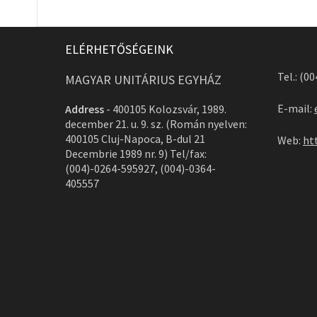
ELÉRHETŐSÉGEINK
Tel.: (0
MAGYAR UNITÁRIUS EGYHÁZ
E-mail:
Address
-
400105 Kolozsvár, 1989.
december 21. u. 9. sz. (Román nyelven:
400105 Cluj-Napoca, B-dul 21
Web:
ht
Decembrie 1989 nr. 9) Tel/fax:
(004)-0264-595927, (004)-0364-
405557