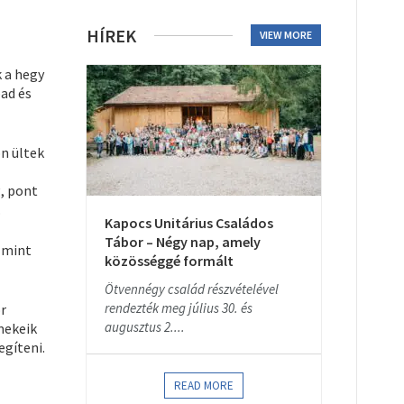
HÍREK
VIEW MORE
k a hegy
pad és
n ültek
, pont
.
Kapocs Unitárius Családos
Tábor – Négy nap, amely
 mint
közösséggé formált
Ötvennégy család részvételével
rendezték meg július 30. és
or
augusztus 2....
mekeik
egíteni.
READ MORE