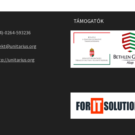
TÁMOGATÓK
04)-0264-593236
ekt@unitarius.org
tp://unitarius.org