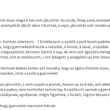
tér. Azaz maga a falu volt játszótér. Az utcák, főleg azok, amelye
 amelyektől időről időre tiltottak, a vajor, játszótér volt minden 
m. Hatéves lehettem…? Emlékszem, a szülők a park körüli padoko
ék, hogy gyermekeik élvezik a csúszdát, a hintát, a várat, a lipinkát.
n megszületett bennem. Sütött a nap, de nem volt égetően meleg
tek, volt ki vitatkozott, s ott lebegett a levegőben az élet illata
szívemnek kedves ember azt mondta, hogy az egész életünk olyan,
bennünket, mint a szülő a gyermekét.
si játszótér, s nem csupán a jelenet, hanem az az érzés, ami akk
nek a padon, nem történhet semmi baj. A szülők ott vannak a gyer
káljanak, ugráljanak, mégis figyelnek, s ha kell, rögtön készek s
i, hogy gyermekei mennyire bátrak.