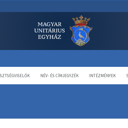
dala
SZTSÉGVISELŐK
NÉV- ÉS CÍMJEGYZÉK
INTÉZMÉNYEK