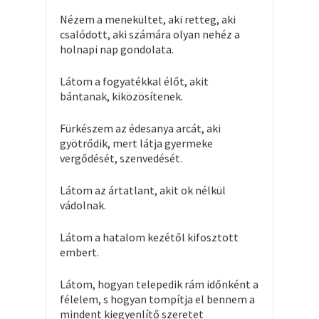
Nézem a menekültet, aki retteg, aki
csalódott, aki számára olyan nehéz a
holnapi nap gondolata.
Látom a fogyatékkal élőt, akit
bántanak, kiközösítenek.
Fürkészem az édesanya arcát, aki
gyötrődik, mert látja gyermeke
vergődését, szenvedését.
Látom az ártatlant, akit ok nélkül
vádolnak.
Látom a hatalom kezétől kifosztott
embert.
Látom, hogyan telepedik rám időnként a
félelem, s hogyan tompítja el bennem a
mindent kiegyenlítő szeretet