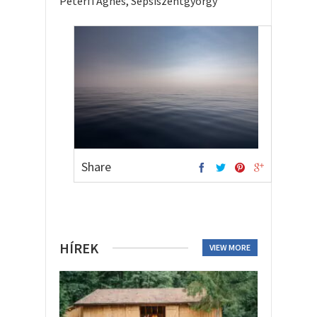
Péterfi Ágnes, Sepsiszentgyörgy
Share
HÍREK
VIEW MORE