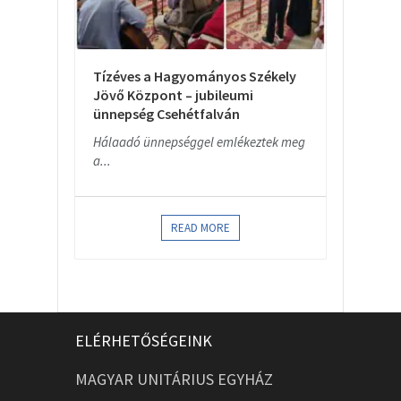
Tízéves a Hagyományos Székely
Jövő Központ – jubileumi
ünnepség Csehétfalván
Hálaadó ünnepséggel emlékeztek meg
a...
READ MORE
ELÉRHETŐSÉGEINK
MAGYAR UNITÁRIUS EGYHÁZ