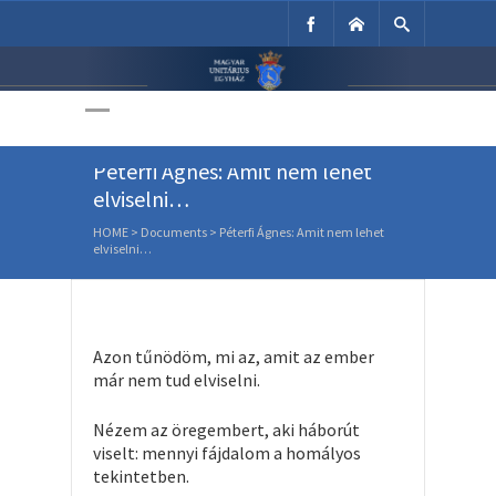
Unitárius Egyház
Weboldala
Péterfi Ágnes: Amit nem lehet
elviselni…
HOME
>
Documents
>
Péterfi Ágnes: Amit nem lehet
elviselni…
Azon tűnödöm, mi az, amit az ember
már nem tud elviselni.
Nézem az öregembert, aki háborút
viselt: mennyi fájdalom a homályos
tekintetben.