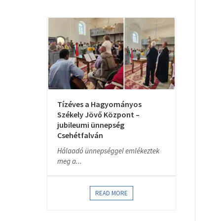
Tízéves a Hagyományos
Székely Jövő Központ –
jubileumi ünnepség
Csehétfalván
Hálaadó ünnepséggel emlékeztek
meg a...
READ MORE