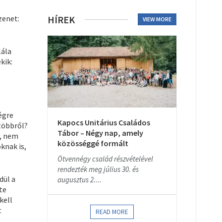
zenet:
HÍREK
VIEW MORE
lála
kik:
égre
Kapocs Unitárius Családos
 többről?
Tábor – Négy nap, amely
k, nem
közösséggé formált
knak is,
Ötvennégy család részvételével
rendezték meg július 30. és
dül a
augusztus 2....
te
kell
t
READ MORE