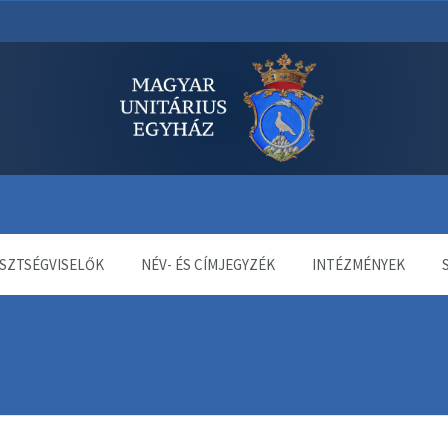
dala
SZTSÉGVISELŐK
NÉV- ÉS CÍMJEGYZÉK
INTÉZMÉNYEK