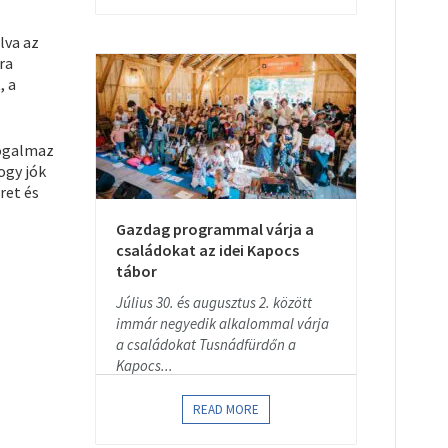
lva az
ra
, a
fogalmaz
ogy jók
ret és
Gazdag programmal várja a
családokat az idei Kapocs
tábor
Július 30. és augusztus 2. között
immár negyedik alkalommal várja
a családokat Tusnádfürdőn a
Kapocs...
READ MORE