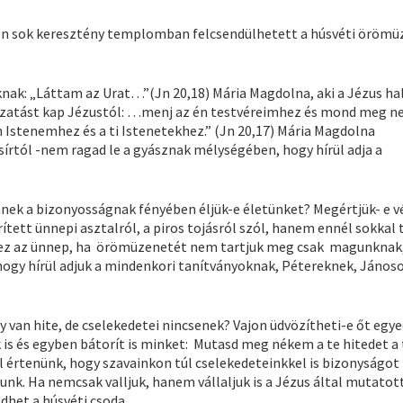
yon sok keresztény templomban felcsendülhetett a húsvéti örömü
knak: „Láttam az Urat…”(Jn 20,18) Mária Magdolna, aki a Jézus ha
bízatást kap Jézustól: …menj az én testvéreimhez és mond meg ne
 Istenemhez és a ti Istenetekhez.” (Jn 20,17) Mária Magdolna
írtól -nem ragad le a gyásznak mélységében, hogy hírül adja a
ennek a bizonyosságnak fényében éljük-e életünket? Megértjük- e v
tett ünnepi asztalról, a piros tojásról szól, hanem ennél sokkal
is ez az ünnep, ha örömüzenetét nem tartjuk meg csak magunkna
 hogy hírül adjuk a mindenkori tanítványoknak, Pétereknek, Jánoso
 van hite, de cselekedetei nincsenek? Vajon üdvözítheti-e őt egye
k is és egyben bátorít is minket: Mutasd meg nékem a te hitedet a 
értenünk, hogy szavainkon túl cselekedeteinkkel is bizonyságot 
unk. Ha nemcsak valljuk, hanem vállaljuk is a Jézus által mutatot
dhet a húsvéti csoda.