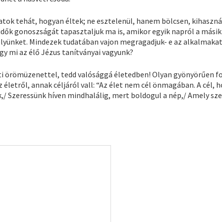
atok tehát, hogyan éltek; ne esztelenül, hanem bölcsen, kihaszná
 idők gonoszságát tapasztaljuk ma is, amikor egyik napról a másik
elyünket. Mindezek tudatában vajon megragadjuk- e az alkalmakat
y mi az élő Jézus tanítványai vagyunk?
véti örömüzenettel, tedd valósággá életedben! Olyan gyönyörűen 
 életről, annak céljáról vall: “Az élet nem cél önmagában. A cél, h
nk,/ Szeressünk híven mindhalálig, mert boldogul a nép,/ Amely sze