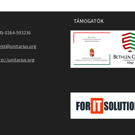
TÁMOGATÓK
04)-0264-593236
ekt@unitarius.org
tp://unitarius.org