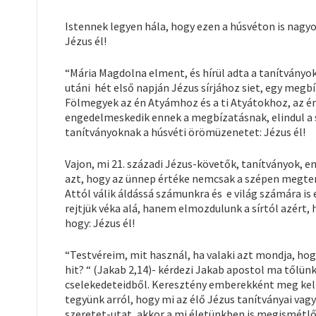
Istennek legyen hála, hogy ezen a húsvéton is nag
Jézus él!
“Mária Magdolna elment, és hírül adta a tanítványo
utáni hét első napján Jézus sírjához siet, egy meg
Fölmegyek az én Atyámhoz és a ti Atyátokhoz, az én
engedelmeskedik ennek a megbízatásnak, elindul a s
tanítványoknak a húsvéti örömüzenetet: Jézus él!
Vajon, mi 21. századi Jézus-követők, tanítványok, 
azt, hogy az ünnep értéke nemcsak a szépen megterí
Attól válik áldássá számunkra és e világ számára 
rejtjük véka alá, hanem elmozdulunk a sírtól azért,
hogy: Jézus él!
“Testvéreim, mit használ, ha valaki azt mondja, hogy
hit? “ (Jakab 2,14)- kérdezi Jakab apostol ma tőlün
cselekedeteidből. Keresztény emberekként meg kell 
tegyünk arról, hogy mi az élő Jézus tanítványai vagy
szeretet-utat, akkor a mi életünkben is megismétlő