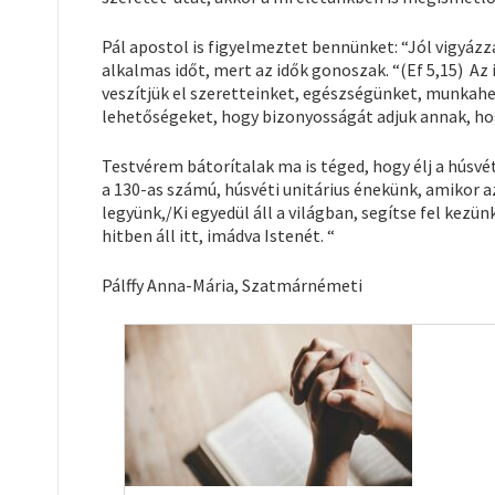
Pál apostol is figyelmeztet bennünket: “Jól vigyázz
alkalmas időt, mert az idők gonoszak. “(Ef 5,15) Az
veszítjük el szeretteinket, egészségünket, munkah
lehetőségeket, hogy bizonyosságát adjuk annak, hog
Testvérem bátorítalak ma is téged, hogy élj a hús
a 130-as számú, húsvéti unitárius énekünk, amikor az
legyünk,/Ki egyedül áll a világban, segítse fel kezü
hitben áll itt, imádva Istenét. “
Pálffy Anna-Mária, Szatmárnémeti