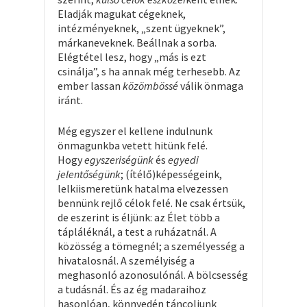
Eladják magukat cégeknek,
intézményeknek, „szent ügyeknek”,
márkaneveknek. Beállnak a sorba.
Elégtétel lesz, hogy „más is ezt
csinálja”, s ha annak még terhesebb. Az
ember lassan
közömbössé
válik önmaga
iránt.
Még egyszer el kellene indulnunk
önmagunkba vetett hitünk felé.
Hogy
egyszeriségünk
és
egyedi
jelentőségünk
; (ítélő)képességeink,
lelkiismeretünk hatalma elvezessen
bennünk rejlő célok felé. Ne csak értsük,
de eszerint is éljünk: az Élet több a
tápláléknál, a test a ruházatnál. A
közösség a tömegnél; a személyesség a
hivatalosnál. A személyiség a
meghasonló azonosulónál. A bölcsesség
a tudásnál. És az ég madaraihoz
hasonlóan, könnyedén táncoljunk