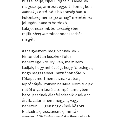
húzza, tolja, cipeli, lógatja, s akad, aki
megosztja, ami összegyűlt. Tömegben
vannak, s ettől vélt biztonságban. A
különbség nem a „csomag” méretén és
jellegén, hanem hordozó
tulajdonosának bölcsességében
rejlik.
Ahogyan
mindennapi terhét
megéli.
Azt figyeltem meg, vannak, akik
kimondottan büszkék fölös
nehézségeikre. Nyilván, mert nem
tudják, hogy nehézség; hogy fölösleges;
hogy megszabadulhatnának tőle. S
főképp, mert nem bíznak abban,
kipróbálják, milyen nélküle. Nem tudják,
mitől olyan lassú a tempó, amelyben
beteljesednek életfeladataik, csak azt
érzik, valami nem megy…, vagy
nehezen…, igen nagy kínok között.
Elakadnak, visszaesnek; minták
szerint,
külső célok eszközei
ként élnek.