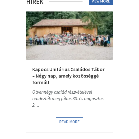
HÍREK
VIEW MORE
Kapocs Unitárius Családos Tábor
– Négy nap, amely közösséggé
formált
Ötvennégy család részvételével
rendezték meg július 30. és augusztus
2....
READ MORE