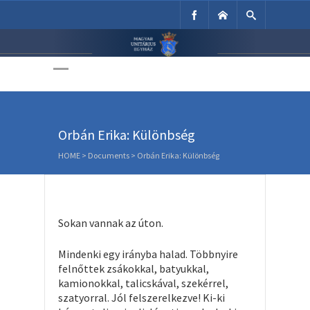
Unitárius Egyház
Weboldala
Orbán Erika: Különbség
HOME
>
Documents
>
Orbán Erika: Különbség
Sokan vannak az úton.
Mindenki egy irányba halad. Többnyire
felnőttek zsákokkal, batyukkal,
kamionokkal, talicskával, szekérrel,
szatyorral. Jól felszerelkezve! Ki-ki