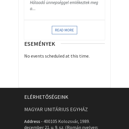
Hálaadó ünnepséggel emlékeztek meg
a...
READ MORE
ESEMÉNYEK
No events scheduled at this time.
ELÉRHETŐSÉGEINK
MAGYAR UNITÁRIUS EGYHÁZ
Address
-
400105 Kolozsvár, 1989.
december 21. u. 9. sz. (Román nyelven: