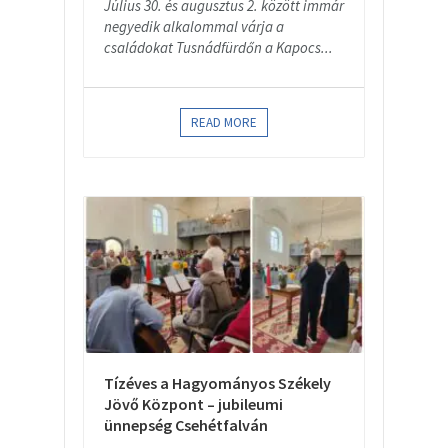
Július 30. és augusztus 2. között immár
negyedik alkalommal várja a
családokat Tusnádfürdőn a Kapocs...
READ MORE
Tízéves a Hagyományos Székely
Jövő Központ – jubileumi
ünnepség Csehétfalván