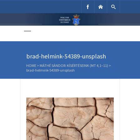
Unitárius Egyház
Weboldala
brad-helmink-54389-unsplash
HOME
>
MÁTHÉ SÁNDOR: KÍSÉRTÉSEINK (MT 4,1–11)
>
brad-helmink-54389-unsplash