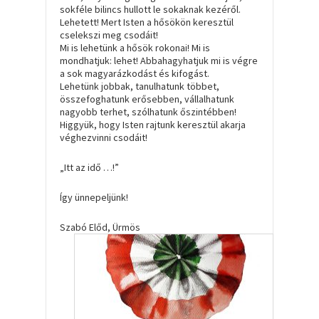
sokféle bilincs hullott le sokaknak kezéről.
Lehetett! Mert Isten a hősökön keresztül
cselekszi meg csodáit!
Mi is lehetünk a hősök rokonai! Mi is
mondhatjuk: lehet! Abbahagyhatjuk mi is végre
a sok magyarázkodást és kifogást.
Lehetünk jobbak, tanulhatunk többet,
összefoghatunk erősebben, vállalhatunk
nagyobb terhet, szólhatunk őszintébben!
Higgyük, hogy Isten rajtunk keresztül akarja
véghezvinni csodáit!
„Itt az idő …!”
Így ünnepeljünk!
Szabó Előd, Ürmös