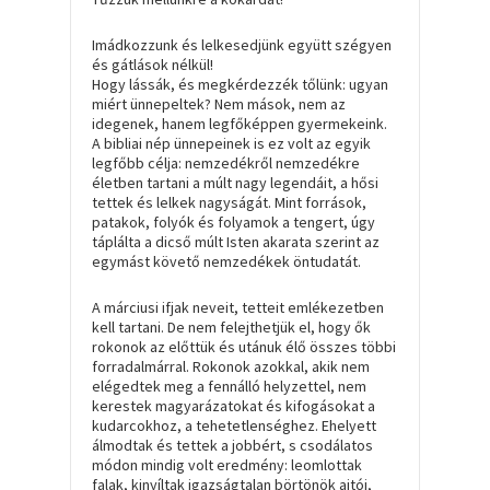
Imádkozzunk és lelkesedjünk együtt szégyen
és gátlások nélkül!
Hogy lássák, és megkérdezzék tőlünk: ugyan
miért ünnepeltek? Nem mások, nem az
idegenek, hanem legfőképpen gyermekeink.
A bibliai nép ünnepeinek is ez volt az egyik
legfőbb célja: nemzedékről nemzedékre
életben tartani a múlt nagy legendáit, a hősi
tettek és lelkek nagyságát. Mint források,
patakok, folyók és folyamok a tengert, úgy
táplálta a dicső múlt Isten akarata szerint az
egymást követő nemzedékek öntudatát.
A márciusi ifjak neveit, tetteit emlékezetben
kell tartani. De nem felejthetjük el, hogy ők
rokonok az előttük és utánuk élő összes többi
forradalmárral. Rokonok azokkal, akik nem
elégedtek meg a fennálló helyzettel, nem
kerestek magyarázatokat és kifogásokat a
kudarcokhoz, a tehetetlenséghez. Ehelyett
álmodtak és tettek a jobbért, s csodálatos
módon mindig volt eredmény: leomlottak
falak, kinyíltak igazságtalan börtönök ajtói,