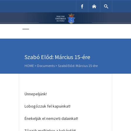
Unitárius Egyház
Weboldala
Szabó Előd: Március 15-ére
HOME
>
Documents
>
Szabó Előd: Március 15-ére
Ünnepeljünk!
Lobogózzuk fel kapuinkat!
Énekeljük el nemzeti dalainkat!
Tűzzük mellünkre a kokárdát!