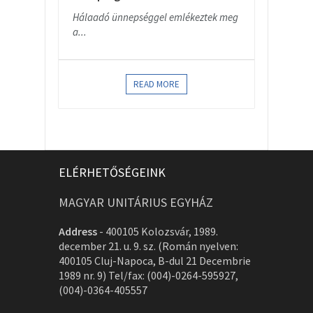
Hálaadó ünnepséggel emlékeztek meg
a...
READ MORE
ELÉRHETŐSÉGEINK
MAGYAR UNITÁRIUS EGYHÁZ
Address
-
400105 Kolozsvár, 1989.
december 21. u. 9. sz. (Román nyelven:
400105 Cluj-Napoca, B-dul 21 Decembrie
1989 nr. 9) Tel/fax: (004)-0264-595927,
(004)-0364-405557