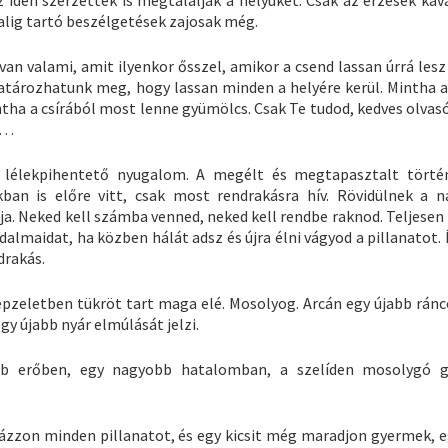
z idén szerzettek is megtalálják a helyüket. Csak az érzések kav
alig tartó beszélgetések zajosak még.
 valami, amit ilyenkor ősszel, amikor a csend lassan úrrá lesz 
atározhatunk meg, hogy lassan minden a helyére kerül. Mintha a
ha a csírából most lenne gyümölcs. Csak Te tudod, kedves olvasó
e…
 lélekpihentető nyugalom. A megélt és megtapasztalt törté
ban is előre vitt, csak most rendrakásra hív. Rövidülnek a n
a. Neked kell számba venned, neked kell rendbe raknod. Teljesen
lmaidat, ha közben hálát adsz és újra élni vágyod a pillanatot. 
drakás.
pzeletben tükröt tart maga elé. Mosolyog. Arcán egy újabb ránc
egy újabb nyár elmúlását jelzi.
bb erőben, egy nagyobb hatalomban, a szelíden mosolygó g
lázzon minden pillanatot, és egy kicsit még maradjon gyermek, eg