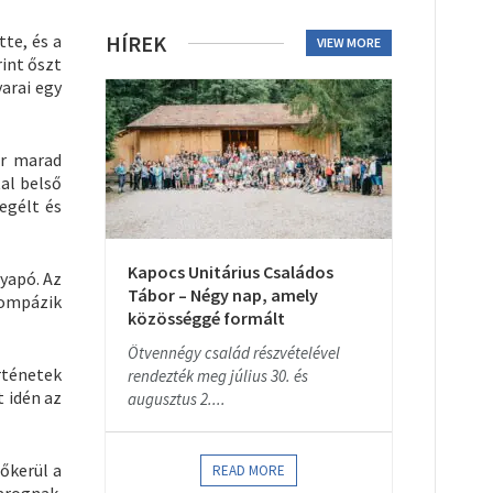
tte, és a
HÍREK
VIEW MORE
rint őszt
yarai egy
ör marad
tal belső
egélt és
Kapocs Unitárius Családos
yapó. Az
Tábor – Négy nap, amely
pompázik
közösséggé formált
Ötvennégy család részvételével
rténetek
rendezték meg július 30. és
t idén az
augusztus 2....
lőkerül a
READ MORE