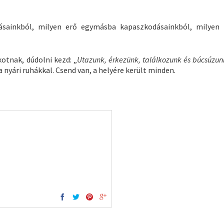
ásainkból, milyen erő egymásba kapaszkodásainkból, milyen
kotnak, dúdolni kezd: „
Utazunk, érkezünk, találkozunk és búcsúzun
 nyári ruhákkal. Csend van, a helyére került minden.