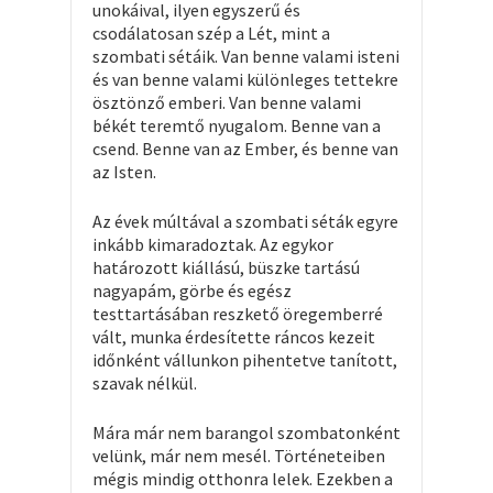
unokáival, ilyen egyszerű és
csodálatosan szép a Lét, mint a
szombati sétáik. Van benne valami isteni
és van benne valami különleges tettekre
ösztönző emberi. Van benne valami
békét teremtő nyugalom. Benne van a
csend. Benne van az Ember, és benne van
az Isten.
Az évek múltával a szombati séták egyre
inkább kimaradoztak. Az egykor
határozott kiállású, büszke tartású
nagyapám, görbe és egész
testtartásában reszkető öregemberré
vált, munka érdesítette ráncos kezeit
időnként vállunkon pihentetve tanított,
szavak nélkül.
Mára már nem barangol szombatonként
velünk, már nem mesél. Történeteiben
mégis mindig otthonra lelek. Ezekben a