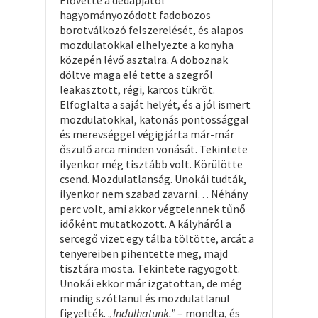
Elővette a dédapjától
hagyományozódott fadobozos
borotválkozó felszerelését, és alapos
mozdulatokkal elhelyezte a konyha
közepén lévő asztalra. A doboznak
döltve maga elé tette a szegről
leakasztott, régi, karcos tükröt.
Elfoglalta a saját helyét, és a jól ismert
mozdulatokkal, katonás pontossággal
és merevséggel végigjárta már-már
őszülő arca minden vonását. Tekintete
ilyenkor még tisztább volt. Körülötte
csend. Mozdulatlanság. Unokái tudták,
ilyenkor nem szabad zavarni… Néhány
perc volt, ami akkor végtelennek tűnő
időként mutatkozott. A kályháról a
sercegő vizet egy tálba töltötte, arcát a
tenyereiben pihentette meg, majd
tisztára mosta. Tekintete ragyogott.
Unokái ekkor már izgatottan, de még
mindig szótlanul és mozdulatlanul
figyelték.
„Indulhatunk.”
– mondta, és