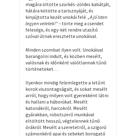
magára öltötte szürkés-zöldes kabátját,
hátára kötötte a tarisznyáját, és
kinyújtotta kezét unokái felé.
„A jó Isten
legyen veletek!” –
törte meg a csendet
felesége, és egy-két rendre utasító
szóval útnak eresztette unokáival.
Minden szombat ilyen volt. Unokáival
barangolni indult, és közben mesélt,
valósnak és időnként valótlannak tűnő
történeteket…
Ilyenkor mindig felemlegette a letűnt
korok viszontagságait, és sokat mesélt
arról, hogy milyen volt gyerekként látni
és hallani a háborúkat. Mesélt
katonákról, harcokról. Mesélt
gyárakban, robotszerű munkával
eltöltött hosszú, végtelennek tűnő
órákról. Mesélt a szeretetről, a szigorú
számonkérő apai és sebeket borogató