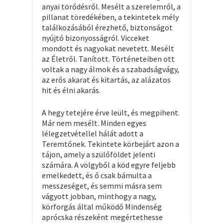
anyai törődésről. Mesélt a szerelemről, a
pillanat töredékében, a tekintetek mély
találkozásából érezhető, biztonságot
nyújtó bizonyosságról. Vicceket
mondott és nagyokat nevetett. Mesélt
az Életről. Tanított. Történeteiben ott
voltak a nagy álmok és a szabadságvágy,
az erős akarat és kitartás, az alázatos
hit és élni akarás.
A hegy tetejére érve leült, és megpihent.
Már nem mesélt. Minden egyes
lélegzetvétellel hálát adott a
Teremtőnek. Tekintete körbejárt azon a
tájon, amely a szülőföldet jelenti
számára. A völgyből a köd egyre feljebb
emelkedett, és ő csak bámulta a
messzeséget, és semmi másra sem
vágyott jobban, minthogy a nagy,
körforgás által működő Mindenség
aprócska részeként megértethesse