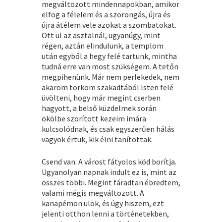
megváltozott mindennapokban, amikor
elfog a félelem és a szorongás, újra és
újra átélem vele azokat a szombatokat.
Ott ül az asztalnál, ugyanúgy, mint
régen, aztán elindulunk, a templom
után egyből a hegy felé tartunk, mintha
tudná erre van most szükségem. A tetőn
megpihenünk. Már nem perlekedek, nem
akarom torkom szakadtából Isten felé
üvölteni, hogy már megint cserben
hagyott, a belső küzdelmek során
ökölbe szorított kezeim imára
kulcsolódnak, és csak egyszerűen hálás
vagyok értük, kik élni tanítottak.
Csend van. A várost fátyolos köd borítja.
Ugyanolyan napnak indult ez is, mint az
összes többi. Megint fáradtan ébredtem,
valami mégis megváltozott. A
kanapémon ülök, és úgy hiszem, ezt
jelenti otthon lenni a történetekben,