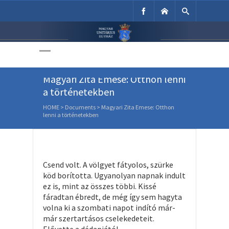
Unitárius Egyház
Weboldala
Magyari Zita Emese: Otthon lenni
a történetekben
HOME
>
Documents
>
Magyari Zita Emese: Otthon
lenni a történetekben
Csend volt. A völgyet fátyolos, szürke
köd borította. Ugyanolyan napnak indult
ez is, mint az összes többi. Kissé
fáradtan ébredt, de még így sem hagyta
volna ki a szombati napot indító már-
már szertartásos cselekedeteit.