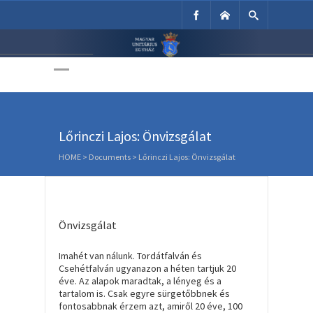
Unitárius Egyház
Weboldala
Lőrinczi Lajos: Önvizsgálat
HOME
>
Documents
>
Lőrinczi Lajos: Önvizsgálat
Önvizsgálat
Imahét van nálunk. Tordátfalván és
Csehétfalván ugyanazon a héten tartjuk 20
éve. Az alapok maradtak, a lényeg és a
tartalom is. Csak egyre sürgetőbbnek és
fontosabbnak érzem azt, amiről 20 éve, 100