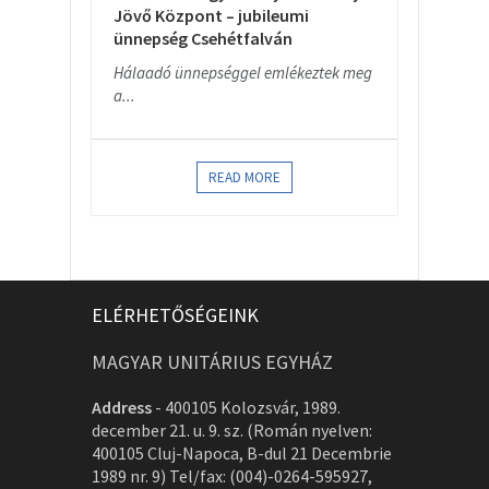
Jövő Központ – jubileumi
ünnepség Csehétfalván
Hálaadó ünnepséggel emlékeztek meg
a...
READ MORE
ELÉRHETŐSÉGEINK
MAGYAR UNITÁRIUS EGYHÁZ
Address
-
400105 Kolozsvár, 1989.
december 21. u. 9. sz. (Román nyelven:
400105 Cluj-Napoca, B-dul 21 Decembrie
1989 nr. 9) Tel/fax: (004)-0264-595927,