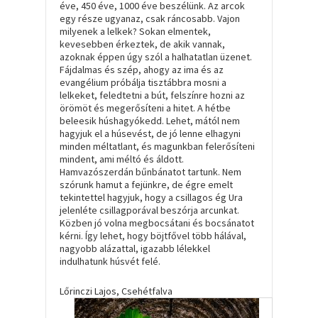
éve, 450 éve, 1000 éve beszélünk. Az arcok
egy része ugyanaz, csak ráncosabb. Vajon
milyenek a lelkek? Sokan elmentek,
kevesebben érkeztek, de akik vannak,
azoknak éppen úgy szól a halhatatlan üzenet.
Fájdalmas és szép, ahogy az ima és az
evangélium próbálja tisztábbra mosni a
lelkeket, feledtetni a bút, felszínre hozni az
örömöt és megerősíteni a hitet. A hétbe
beleesik húshagyókedd. Lehet, mától nem
hagyjuk el a húsevést, de jó lenne elhagyni
minden méltatlant, és magunkban felerősíteni
mindent, ami méltó és áldott.
Hamvazószerdán bűnbánatot tartunk. Nem
szórunk hamut a fejünkre, de égre emelt
tekintettel hagyjuk, hogy a csillagos ég Ura
jelenléte csillagporával beszórja arcunkat.
Közben jó volna megbocsátani és bocsánatot
kérni. Így lehet, hogy böjtfővel több hálával,
nagyobb alázattal, igazabb lélekkel
indulhatunk húsvét felé.
Lőrinczi Lajos, Csehétfalva