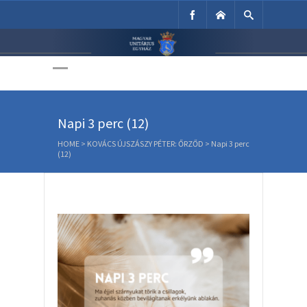
Unitárius Egyház
Weboldala
Napi 3 perc (12)
HOME
>
KOVÁCS ÚJSZÁSZY PÉTER: ŐRZŐD
>
Napi 3 perc
(12)