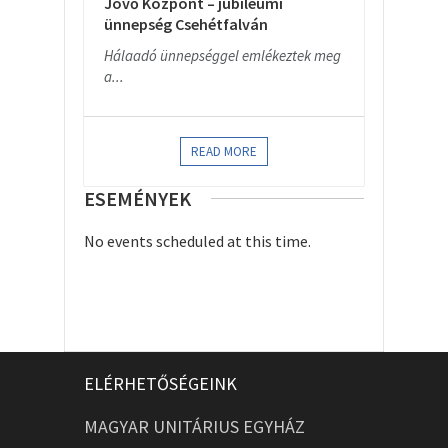
Jövő Központ – jubileumi
ünnepség Csehétfalván
Hálaadó ünnepséggel emlékeztek meg
a...
READ MORE
ESEMÉNYEK
No events scheduled at this time.
ELÉRHETŐSÉGEINK
MAGYAR UNITÁRIUS EGYHÁZ