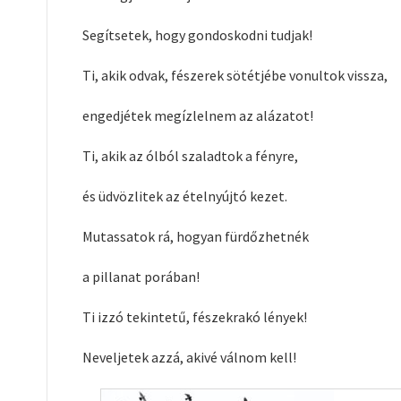
Segítsetek, hogy gondoskodni tudjak!
Ti, akik odvak, fészerek sötétjébe vonultok vissza,
engedjétek megízlelnem az alázatot!
Ti, akik az ólból szaladtok a fényre,
és üdvözlitek az ételnyújtó kezet.
Mutassatok rá, hogyan fürdőzhetnék
a pillanat porában!
Ti izzó tekintetű, fészekrakó lények!
Neveljetek azzá, akivé válnom kell!