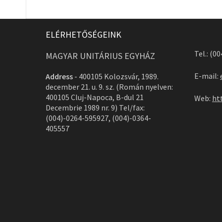
ELÉRHETŐSÉGEINK
Tel.: (0
MAGYAR UNITÁRIUS EGYHÁZ
E-mail:
Address
-
400105 Kolozsvár, 1989.
december 21. u. 9. sz. (Román nyelven:
400105 Cluj-Napoca, B-dul 21
Web:
ht
Decembrie 1989 nr. 9) Tel/fax:
(004)-0264-595927, (004)-0364-
405557