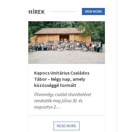
HÍREK
VIEW MORE
Kapocs Unitárius Családos
Tábor – Négy nap, amely
közösséggé formált
Ötvennégy család részvételével
rendezték meg július 30. és
augusztus 2....
READ MORE