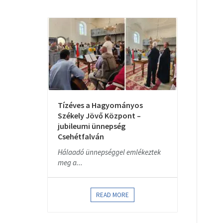
Tízéves a Hagyományos
Székely Jövő Központ –
jubileumi ünnepség
Csehétfalván
Hálaadó ünnepséggel emlékeztek
meg a...
READ MORE