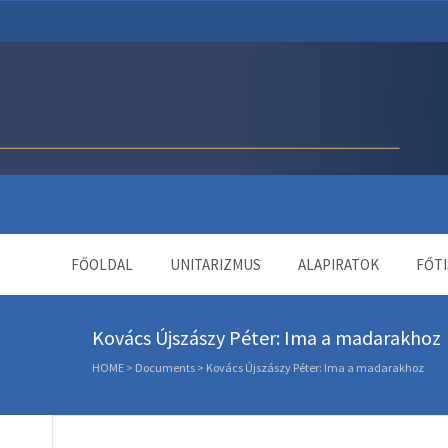
Unitárius Egyház Webol
FŐOLDAL
UNITARIZMUS
ALAPIRATOK
FŐTI
Kovács Újszászy Péter: Ima a madarakhoz
HOME
>
Documents
>
Kovács Újszászy Péter: Ima a madarakhoz