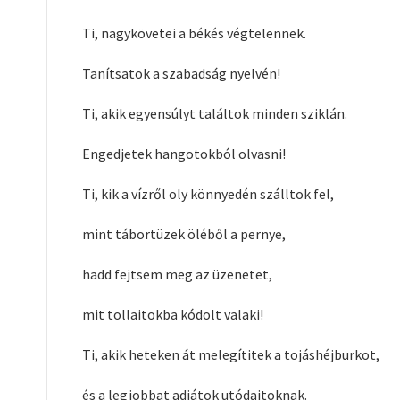
Ti, nagykövetei a békés végtelennek.
Tanítsatok a szabadság nyelvén!
Ti, akik egyensúlyt találtok minden sziklán.
Engedjetek hangotokból olvasni!
Ti, kik a vízről oly könnyedén szálltok fel,
mint tábortüzek öléből a pernye,
hadd fejtsem meg az üzenetet,
mit tollaitokba kódolt valaki!
Ti, akik heteken át melegítitek a tojáshéjburkot,
és a legjobbat adjátok utódaitoknak.