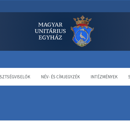
dala
SZTSÉGVISELŐK
NÉV- ÉS CÍMJEGYZÉK
INTÉZMÉNYEK