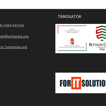
TÁMOGATÓK
04)-0264-593236
ekt@unitarius.org
tp://unitarius.org