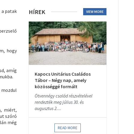
 a patak
HÍREK
VIEW MORE
perzselő
om, hogy
sd, amíg
Kapocs Unitárius Családos
lmukba.
Tábor – Négy nap, amely
közösséggé formált
 mozdul
Ötvennégy család részvételével
rendezték meg július 30. és
augusztus 2....
, miért,
mut szóró
alán még
READ MORE