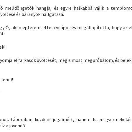
ülő melldöngetők hangja, és egyre halkabbá válik a templom
völtése és bárányok hallgatása.
ogy Ő, aki megteremtette a világot és megállapította, hogy az e
át:
ek!
yomja el farkasok üvöltését, mégis most megpróbálom, és belek
 lenni!
!
nok táborában küzdeni jogaimért, hanem Isten gyermekekén
íz a jövendő.