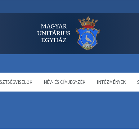
dala
SZTSÉGVISELŐK
NÉV- ÉS CÍMJEGYZÉK
INTÉZMÉNYEK