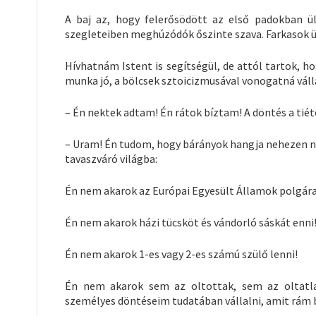
A baj az, hogy felerősödött az első padokban 
szegleteiben meghúzódók őszinte szava. Farkasok ü
Hívhatnám Istent is segítségül, de attól tartok, h
munka jó, a bölcsek sztoicizmusával vonogatná váll
– Én nektek adtam! Én rátok bíztam! A döntés a tiét
– Uram! Én tudom, hogy bárányok hangja nehezen n
tavaszváró világba:
Én nem akarok az Európai Egyesült Államok polgára
Én nem akarok házi tücsköt és vándorló sáskát enni
Én nem akarok 1-es vagy 2-es számú szülő lenni!
Én nem akarok sem az oltottak, sem az oltatla
személyes döntéseim tudatában vállalni, amit rám b