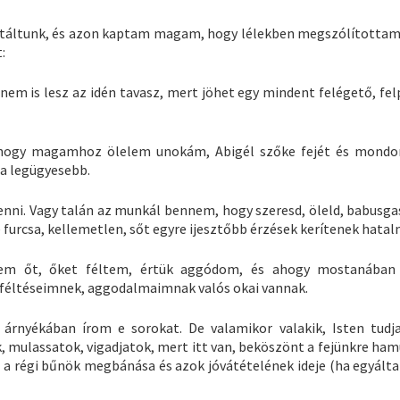
sétáltunk, és azon kaptam magam, hogy lélekben megszólítottam
:
nem is lesz az idén tavasz, mert jöhet egy mindent felégető, fel
 hogy magamhoz ölelem unokám, Abigél szőke fejét és mond
 a legügyesebb.
nni. Vagy talán az munkál bennem, hogy szeresd, öleld, babusga
rcsa, kellemetlen, sőt egyre ijesztőbb érzések kerítenek hata
em őt, őket féltem, értük aggódom, és ahogy mostanában
y féltéseimnek, aggodalmaimnak valós okai vannak.
árnyékában írom e sorokat. De valamikor valakik, Isten tudja
k, mulassatok, vigadjatok, mert itt van, beköszönt a fejünkre ha
s, a régi bűnök megbánása és azok jóvátételének ideje (ha egyált