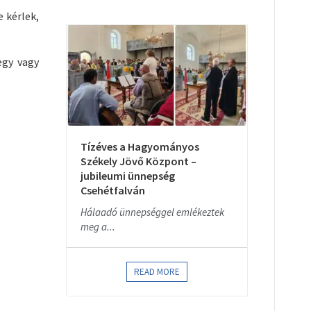
e kérlek,
egy vagy
Tízéves a Hagyományos
Székely Jövő Központ –
jubileumi ünnepség
Csehétfalván
Hálaadó ünnepséggel emlékeztek
meg a...
READ MORE