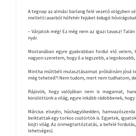
A tegnap az almási barlang felé vezető völgyben 
melletti avarból hófehér fejüket kidugó hóvirágokat
– Várjatok még! Ez még nem az igazi tavasz! Talán 
nyár.
Mostanában egyre gyakrabban fordul elő velem,
nagyon szeretem, hogy ő a legszebb, a legokosabb,
Mintha múltbéli mulasztásaimat próbálnám jóvá te
még teheted?! Nem tudom, mert nem tudhatom, de fu
Rájövök, hogy valójában nem is magamat, han
körülöttünk a világ, egyre inkább rádöbbenek, hog
Március elsején, húshagyókedden, hamvazószerda 
beiktattak egy torkos csütörtök is. Egyetek, igyato
böjti világ. Az önmegtartóztatás, a befelé fordulá
lehetséges).