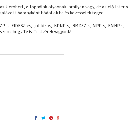
ásik embert, elfogadlak olyannak, amilyen vagy, de az élő Istenr
galázott bárányként hódoljak be és kövesselek téged.
ZP-s, FIDESZ-es, jobbikos, KDNP-s, RMDSZ-s, MPP-s, EMNP-s, 
szem, hogy Te is. Testvérek vagyunk!