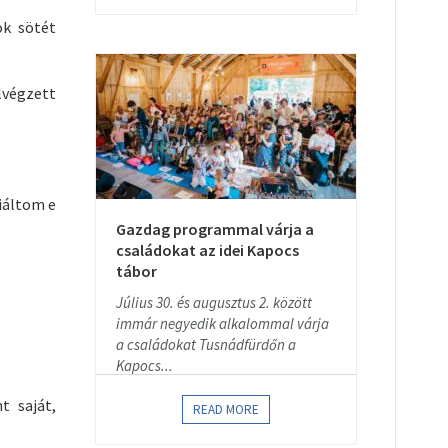
ok sötét
lvégzett
iáltom e
Gazdag programmal várja a
családokat az idei Kapocs
tábor
Július 30. és augusztus 2. között
immár negyedik alkalommal várja
a családokat Tusnádfürdőn a
Kapocs...
t saját,
READ MORE