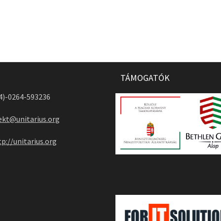
TÁMOGATÓK
04)-0264-593236
ekt@unitarius.org
tp://unitarius.org