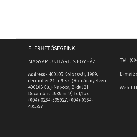
ELÉRHETŐSÉGEINK
Tel.: (0
MAGYAR UNITÁRIUS EGYHÁZ
E-mail:
Address
-
400105 Kolozsvár, 1989.
december 21. u. 9. sz. (Román nyelven:
400105 Cluj-Napoca, B-dul 21
Web:
ht
Decembrie 1989 nr. 9) Tel/fax:
(004)-0264-595927, (004)-0364-
405557