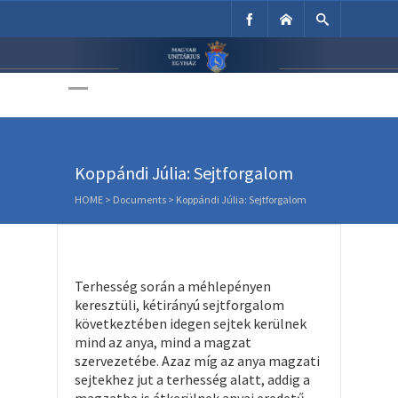
Unitárius Egyház
Weboldala
Koppándi Júlia: Sejtforgalom
HOME
>
Documents
>
Koppándi Júlia: Sejtforgalom
Terhesség során a méhlepényen
keresztüli, kétirányú sejtforgalom
következtében idegen sejtek kerülnek
mind az anya, mind a magzat
szervezetébe. Azaz míg az anya magzati
sejtekhez jut a terhesség alatt, addig a