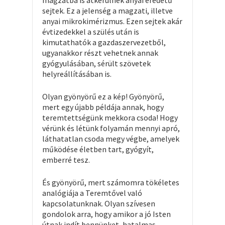
magzatba is átkerülnek anyai eredetű
sejtek. Ez a jelenség a magzati, illetve
anyai mikrokimérizmus. Ezen sejtek akár
évtizedekkel a szülés után is
kimutathatók a gazdaszervezetből,
ugyanakkor részt vehetnek annak
gyógyulásában, sérült szövetek
helyreállításában is.
Olyan gyönyörű ez a kép! Gyönyörű,
mert egy újabb példája annak, hogy
teremtettségünk mekkora csoda! Hogy
vérünk és létünk folyamán mennyi apró,
láthatatlan csoda megy végbe, amelyek
működése életben tart, gyógyít,
emberré tesz.
És gyönyörű, mert számomra tökéletes
analógiája a Teremtővel való
kapcsolatunknak. Olyan szívesen
gondolok arra, hogy amikor a jó Isten
útnak indít bennünket, hatalmas