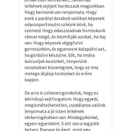
lelkének sejtjeit hordozzuk magunkban.
Hogy bennünk van lenyomata. Hogy
ezek a parányi darabok valóban képesek
odacsoportosulni szívünk köré, ha
szenved. Hogy odaszaladnak homlokunk
ráncai mögé, és kisimítják azokat, ha baj
van. Hogy képesek végigfutni
gerincünkön, és egyenesre kalapálni azt,
ha görbülni készülne. Sőt, ha imára
kulcsoljuk kezünket, tenyerünk
vonalaiban bizseregnek, hogy az ima
melege átjárja testünket és erőre
kapjon.
De arra is szívesen gondolok, hogy ez
kétirányú sejtforgalom. Hogy egyedi,
megismételhetetlen, csodálatos valónk
lenyomata a jó Isten lelkének
vérkeringésében van. Mindegyikünké,
egyen-egyenként. S ott van a legjobb
helyen. Ragyog és éget, mint egy