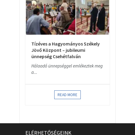
Tízéves a Hagyományos Székely
Jövő Központ – jubileumi
ünnepség Csehétfalván
Hálaadó ünnepséggel emlékeztek meg
a...
READ MORE
ELÉRHETŐSÉGEINK