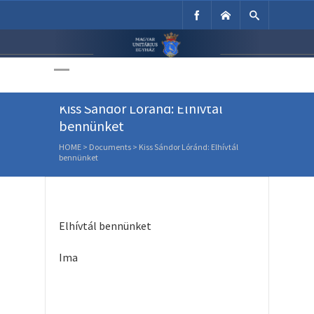
Unitárius Egyház
Weboldala
Kiss Sándor Lóránd: Elhívtál
bennünket
HOME
>
Documents
>
Kiss Sándor Lóránd: Elhívtál
bennünket
Elhívtál bennünket
Ima