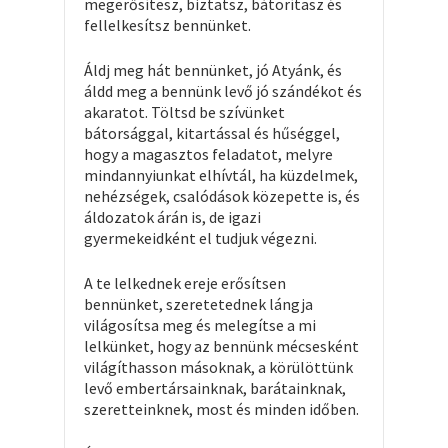
megerősítesz, biztatsz, bátorítasz és
fellelkesítsz bennünket.
Áldj meg hát bennünket, jó Atyánk, és
áldd meg a bennünk levő jó szándékot és
akaratot. Töltsd be szívünket
bátorsággal, kitartással és hűséggel,
hogy a magasztos feladatot, melyre
mindannyiunkat elhívtál, ha küzdelmek,
nehézségek, csalódások közepette is, és
áldozatok árán is, de igazi
gyermekeidként el tudjuk végezni.
A te lelkednek ereje erősítsen
bennünket, szeretetednek lángja
világosítsa meg és melegítse a mi
lelkünket, hogy az bennünk mécsesként
világíthasson másoknak, a körülöttünk
levő embertársainknak, barátainknak,
szeretteinknek, most és minden időben.