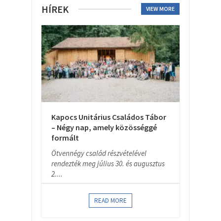
HÍREK
VIEW MORE
Kapocs Unitárius Családos Tábor
– Négy nap, amely közösséggé
formált
Ötvennégy család részvételével
rendezték meg július 30. és augusztus
2....
READ MORE