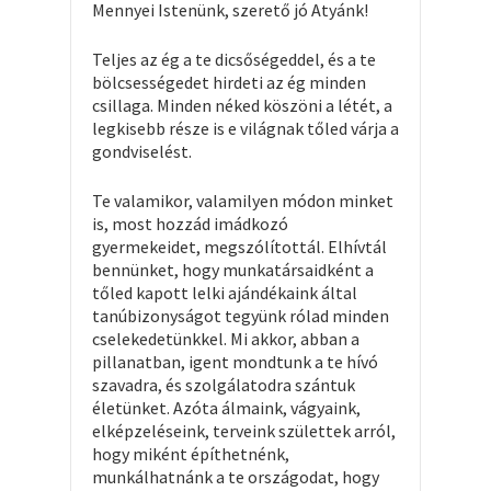
Mennyei Istenünk, szerető jó Atyánk!
Teljes az ég a te dicsőségeddel, és a te
bölcsességedet hirdeti az ég minden
csillaga. Minden néked köszöni a létét, a
legkisebb része is e világnak tőled várja a
gondviselést.
Te valamikor, valamilyen módon minket
is, most hozzád imádkozó
gyermekeidet, megszólítottál. Elhívtál
bennünket, hogy munkatársaidként a
tőled kapott lelki ajándékaink által
tanúbizonyságot tegyünk rólad minden
cselekedetünkkel. Mi akkor, abban a
pillanatban, igent mondtunk a te hívó
szavadra, és szolgálatodra szántuk
életünket. Azóta álmaink, vágyaink,
elképzeléseink, terveink születtek arról,
hogy miként építhetnénk,
munkálhatnánk a te országodat, hogy