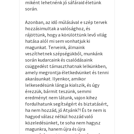
miként lehetnénk jó sáfáraid életünk
során.
Azonban, az idő múlásával e szép tervek
hozzásimultak a valósághoz, és
rájöttünk, hogy a körülöttünk levő világ
hatása alól mi sem vonhatjuk ki
magunkat. Terveink, álmaink
veszíthetnek szépségükből, munkánk
során kudarcaink és csalódásaink
csüggedést támaszthatnak lelkünkben,
amely megrontja életkedvünket és tenni
akarásunkat. Ilyenkor, amikor
lelkesedésünk lángja kialszik, és úgy
érezzük, bármit teszünk, semmi
eredményt nem látunk, vajon kihez
fordulhatunk segítségért és biztatásért,
ha nem hozzád, jó Atyánk?! És te nem is
hagyod válasz nélkül hozzád való
közeledésünket, te soha nem hagysz
magunkra, hanem újra és újra