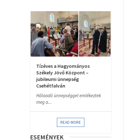
Tízéves a Hagyományos
Székely Jövő Központ –
jubileumi ünnepség
Csehétfalván
Hálaadó ünnepséggel emlékeztek
meg a...
READ MORE
ESEMÉNYEK