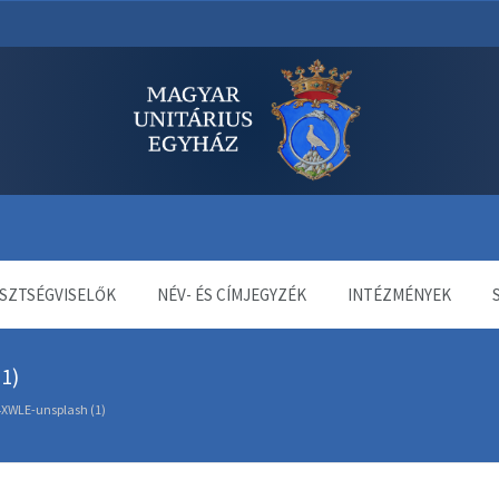
dala
SZTSÉGVISELŐK
NÉV- ÉS CÍMJEGYZÉK
INTÉZMÉNYEK
1)
WLE-unsplash (1)