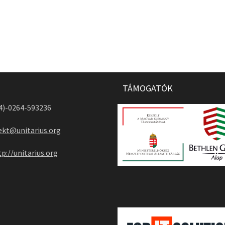
TÁMOGATÓK
04)-0264-593236
ekt@unitarius.org
tp://unitarius.org