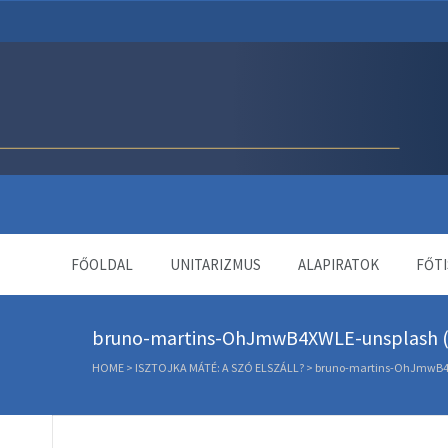
Unitárius Egyház Webol
FŐOLDAL
UNITARIZMUS
ALAPIRATOK
FŐTI
bruno-martins-OhJmwB4XWLE-unsplash (
HOME
>
ISZTOJKA MÁTÉ: A SZÓ ELSZÁLL?
>
bruno-martins-OhJmwB4X