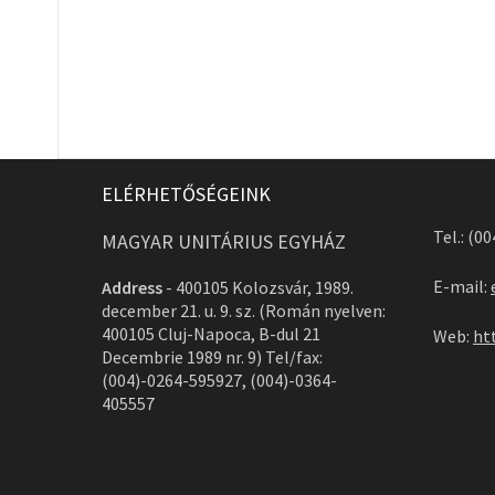
ELÉRHETŐSÉGEINK
Tel.: (0
MAGYAR UNITÁRIUS EGYHÁZ
E-mail:
Address
-
400105 Kolozsvár, 1989.
december 21. u. 9. sz. (Román nyelven:
400105 Cluj-Napoca, B-dul 21
Web:
ht
Decembrie 1989 nr. 9) Tel/fax:
(004)-0264-595927, (004)-0364-
405557